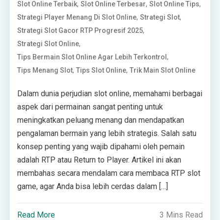
,
,
,
Slot Online Terbaik
Slot Online Terbesar
Slot Online Tips
,
,
Strategi Player Menang Di Slot Online
Strategi Slot
,
Strategi Slot Gacor RTP Progresif 2025
,
Strategi Slot Online
,
Tips Bermain Slot Online Agar Lebih Terkontrol
,
,
Tips Menang Slot
Tips Slot Online
Trik Main Slot Online
Dalam dunia perjudian slot online, memahami berbagai
aspek dari permainan sangat penting untuk
meningkatkan peluang menang dan mendapatkan
pengalaman bermain yang lebih strategis. Salah satu
konsep penting yang wajib dipahami oleh pemain
adalah RTP atau Return to Player. Artikel ini akan
membahas secara mendalam cara membaca RTP slot
game, agar Anda bisa lebih cerdas dalam […]
Read More
3 Mins Read