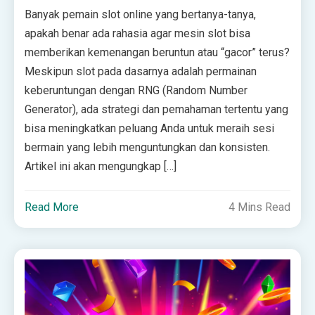
Banyak pemain slot online yang bertanya-tanya,
apakah benar ada rahasia agar mesin slot bisa
memberikan kemenangan beruntun atau “gacor” terus?
Meskipun slot pada dasarnya adalah permainan
keberuntungan dengan RNG (Random Number
Generator), ada strategi dan pemahaman tertentu yang
bisa meningkatkan peluang Anda untuk meraih sesi
bermain yang lebih menguntungkan dan konsisten.
Artikel ini akan mengungkap […]
Read More
4 Mins Read