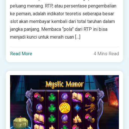
peluang menang. RTP, atau persentase pengembalian
ke pemain, adalah indikator teoretis seberapa besar
slot akan membayar kembali dari total taruhan dalam
jangka panjang. Membaca “pola” dari RTP ini bisa
menjadi kunci untuk meraih cuan […]
Read More
4 Mins Read