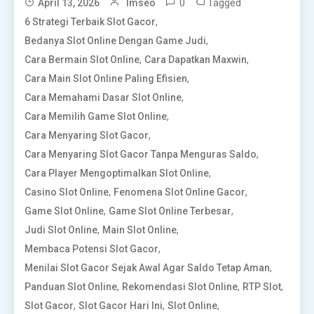
0
Tagged
April 13, 2026
Imseo
,
6 Strategi Terbaik Slot Gacor
,
Bedanya Slot Online Dengan Game Judi
,
,
Cara Bermain Slot Online
Cara Dapatkan Maxwin
,
Cara Main Slot Online Paling Efisien
,
Cara Memahami Dasar Slot Online
,
Cara Memilih Game Slot Online
,
Cara Menyaring Slot Gacor
,
Cara Menyaring Slot Gacor Tanpa Menguras Saldo
,
Cara Player Mengoptimalkan Slot Online
,
,
Casino Slot Online
Fenomena Slot Online Gacor
,
,
Game Slot Online
Game Slot Online Terbesar
,
,
Judi Slot Online
Main Slot Online
,
Membaca Potensi Slot Gacor
,
Menilai Slot Gacor Sejak Awal Agar Saldo Tetap Aman
,
,
,
Panduan Slot Online
Rekomendasi Slot Online
RTP Slot
,
,
,
Slot Gacor
Slot Gacor Hari Ini
Slot Online