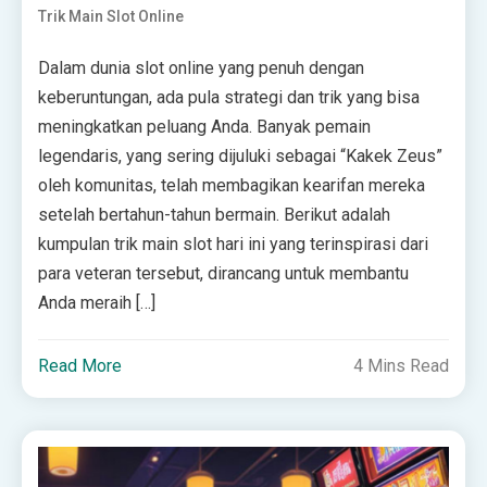
Trik Main Slot Online
Dalam dunia slot online yang penuh dengan
keberuntungan, ada pula strategi dan trik yang bisa
meningkatkan peluang Anda. Banyak pemain
legendaris, yang sering dijuluki sebagai “Kakek Zeus”
oleh komunitas, telah membagikan kearifan mereka
setelah bertahun-tahun bermain. Berikut adalah
kumpulan trik main slot hari ini yang terinspirasi dari
para veteran tersebut, dirancang untuk membantu
Anda meraih […]
Read More
4 Mins Read