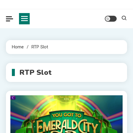
Home
RTP Slot
RTP Slot