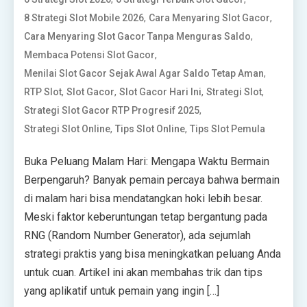
,
,
8 Strategi Slot Mobile 2026
Cara Menyaring Slot Gacor
,
Cara Menyaring Slot Gacor Tanpa Menguras Saldo
,
Membaca Potensi Slot Gacor
,
Menilai Slot Gacor Sejak Awal Agar Saldo Tetap Aman
,
,
,
,
RTP Slot
Slot Gacor
Slot Gacor Hari Ini
Strategi Slot
,
Strategi Slot Gacor RTP Progresif 2025
,
,
Strategi Slot Online
Tips Slot Online
Tips Slot Pemula
Buka Peluang Malam Hari: Mengapa Waktu Bermain
Berpengaruh? Banyak pemain percaya bahwa bermain
di malam hari bisa mendatangkan hoki lebih besar.
Meski faktor keberuntungan tetap bergantung pada
RNG (Random Number Generator), ada sejumlah
strategi praktis yang bisa meningkatkan peluang Anda
untuk cuan. Artikel ini akan membahas trik dan tips
yang aplikatif untuk pemain yang ingin […]