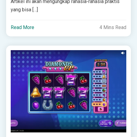
Artikel ini akan mengungkap rahasia-rahasia praktis
yang bisa […]
Read More
4 Mins Read