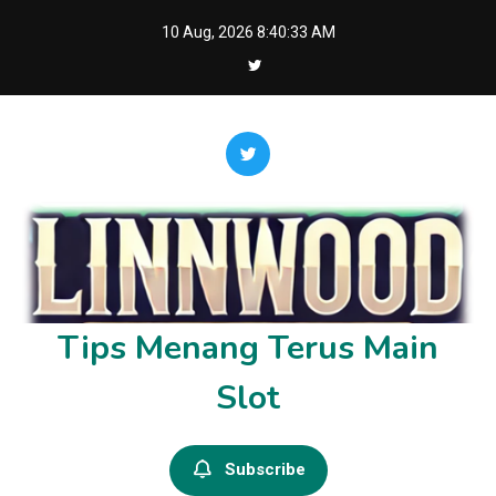
Skip
10 Aug, 2026
8:40:35 AM
to
content
Tips Menang Terus Main
Slot
Subscribe