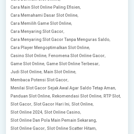
,
Cara Main Slot Online Paling Efisien
,
Cara Memahami Dasar Slot Online
,
Cara Memilih Game Slot Online
,
Cara Menyaring Slot Gacor
,
Cara Menyaring Slot Gacor Tanpa Menguras Saldo
,
Cara Player Mengoptimalkan Slot Online
,
,
Casino Slot Online
Fenomena Slot Online Gacor
,
,
Game Slot Online
Game Slot Online Terbesar
,
,
Judi Slot Online
Main Slot Online
,
Membaca Potensi Slot Gacor
,
Menilai Slot Gacor Sejak Awal Agar Saldo Tetap Aman
,
,
,
Panduan Slot Online
Rekomendasi Slot Online
RTP Slot
,
,
,
Slot Gacor
Slot Gacor Hari Ini
Slot Online
,
,
Slot Online 2024
Slot Online Casino
,
Slot Online Dan Pola Main Pemain Sekarang
,
,
Slot Online Gacor
Slot Online Scatter Hitam