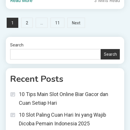
Read More
3 Mins Read
Posts
1
…
2
11
Next
pagination
Search
Search
Recent Posts
10 Tips Main Slot Online Biar Gacor dan
Cuan Setiap Hari
10 Slot Paling Cuan Hari Ini yang Wajib
Dicoba Pemain Indonesia 2025