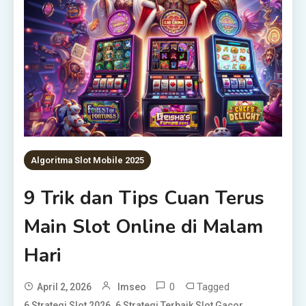
Algoritma Slot Mobile 2025
9 Trik dan Tips Cuan Terus
Main Slot Online di Malam
Hari
0
Tagged
April 2, 2026
Imseo
,
,
6 Strategi Slot 2026
6 Strategi Terbaik Slot Gacor