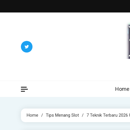
Skip
to
content
Home
Home
Tips Menang Slot
7 Teknik Terbaru 2026 