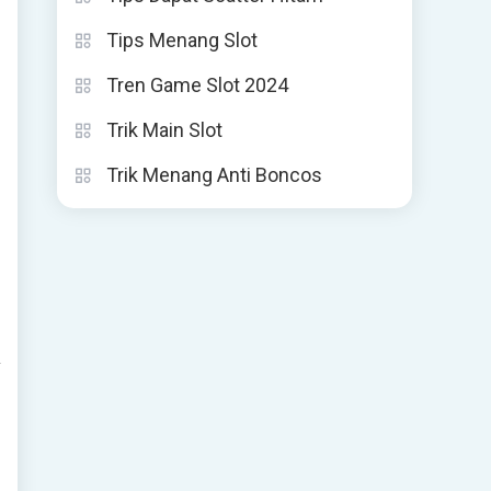
Tips Menang Slot
Tren Game Slot 2024
Trik Main Slot
Trik Menang Anti Boncos