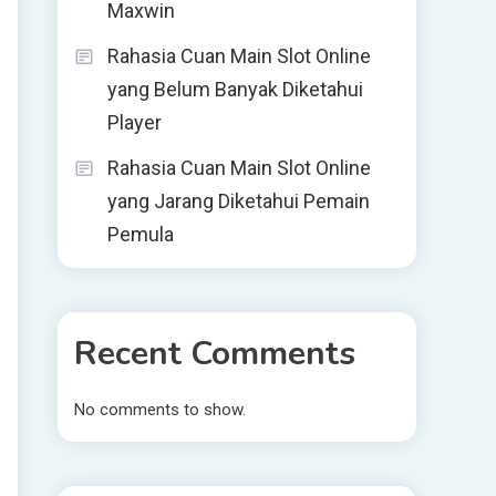
Maxwin
Rahasia Cuan Main Slot Online
yang Belum Banyak Diketahui
Player
Rahasia Cuan Main Slot Online
yang Jarang Diketahui Pemain
Pemula
Recent Comments
No comments to show.