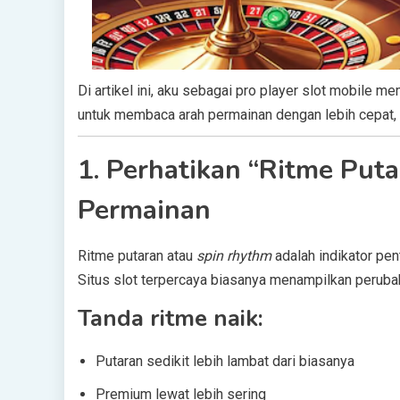
Di artikel ini, aku sebagai pro player slot mobile 
untuk membaca arah permainan dengan lebih cepat, 
1. Perhatikan “Ritme Puta
Permainan
Ritme putaran atau
spin rhythm
adalah indikator pen
Situs slot terpercaya biasanya menampilkan peruba
Tanda ritme naik:
Putaran sedikit lebih lambat dari biasanya
Premium lewat lebih sering