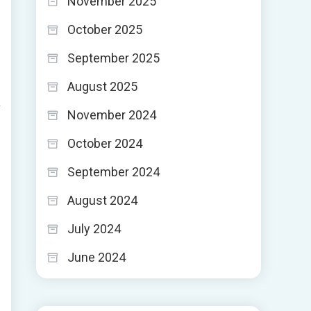
November 2025
October 2025
September 2025
August 2025
November 2024
October 2024
September 2024
August 2024
July 2024
June 2024