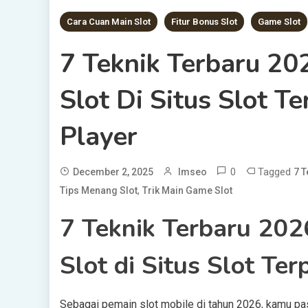
Cara Cuan Main Slot
Fitur Bonus Slot
Game Slot
7 Teknik Terbaru 2
Slot Di Situs Slot T
Player
0
Tagged
December 2, 2025
Imseo
7 T
,
Tips Menang Slot
Trik Main Game Slot
7 Teknik Terbaru 20
Slot di Situs Slot Te
Sebagai pemain slot mobile di tahun 2026, kamu pa