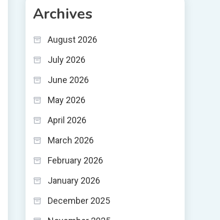
Archives
August 2026
July 2026
June 2026
May 2026
April 2026
March 2026
February 2026
January 2026
December 2025