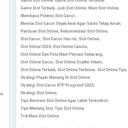
,
,
Game Slot Online
Game Slot Online Terbesar
,
,
,
Game Slot Terbaik
Judi Slot Online
Main Slot Online
,
Membaca Potensi Slot Gacor
,
Menilai Slot Gacor Sejak Awal Agar Saldo Tetap Aman
,
,
Panduan Slot Online
Rekomendasi Slot Online
,
,
,
Slot Gacor
Slot Gacor Hari Ini
Slot Online
,
,
Slot Online 2024
Slot Online Casino
,
Slot Online Dan Pola Main Pemain Sekarang
,
,
Slot Online Gacor
Slot Online Scatter Hitam
,
,
,
Slot Online Terbaik
Slot Online Terbesar
Slot Online Tips
,
Strategi Player Menang Di Slot Online
,
Strategi Slot Gacor RTP Progresif 2025
,
Strategi Slot Online
,
ps
,
Tips Bermain Slot Online Agar Lebih Terkontrol
,
,
Tips Menang Slot
Tips Slot Online
Trik Main Slot Online