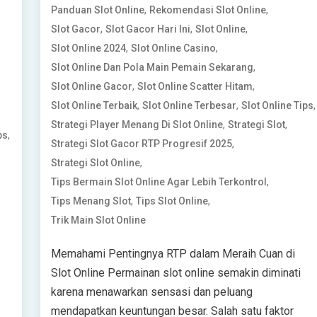
,
,
Panduan Slot Online
Rekomendasi Slot Online
,
,
,
Slot Gacor
Slot Gacor Hari Ini
Slot Online
,
,
Slot Online 2024
Slot Online Casino
,
Slot Online Dan Pola Main Pemain Sekarang
,
,
Slot Online Gacor
Slot Online Scatter Hitam
,
,
,
Slot Online Terbaik
Slot Online Terbesar
Slot Online Tips
,
,
Strategi Player Menang Di Slot Online
Strategi Slot
,
ps
,
Strategi Slot Gacor RTP Progresif 2025
,
Strategi Slot Online
,
Tips Bermain Slot Online Agar Lebih Terkontrol
,
,
Tips Menang Slot
Tips Slot Online
Trik Main Slot Online
Memahami Pentingnya RTP dalam Meraih Cuan di
Slot Online Permainan slot online semakin diminati
karena menawarkan sensasi dan peluang
mendapatkan keuntungan besar. Salah satu faktor