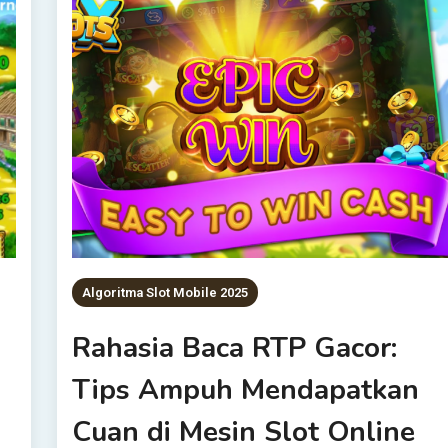
Algoritma Slot Mobile 2025
Rahasia Baca RTP Gacor:
Tips Ampuh Mendapatkan
Cuan di Mesin Slot Online