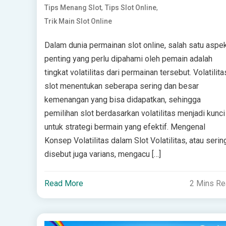
,
,
Tips Menang Slot
Tips Slot Online
Trik Main Slot Online
Dalam dunia permainan slot online, salah satu aspe
penting yang perlu dipahami oleh pemain adalah
tingkat volatilitas dari permainan tersebut. Volatilita
slot menentukan seberapa sering dan besar
kemenangan yang bisa didapatkan, sehingga
pemilihan slot berdasarkan volatilitas menjadi kunci
untuk strategi bermain yang efektif. Mengenal
Konsep Volatilitas dalam Slot Volatilitas, atau serin
disebut juga varians, mengacu […]
Read More
2 Mins R