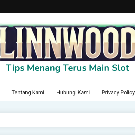
Tips Menang Terus Main Slot
Tentang Kami
Hubungi Kami
Privacy Policy