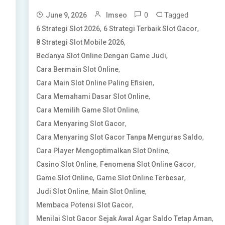
0
Tagged
June 9, 2026
Imseo
,
,
6 Strategi Slot 2026
6 Strategi Terbaik Slot Gacor
,
8 Strategi Slot Mobile 2026
,
Bedanya Slot Online Dengan Game Judi
,
Cara Bermain Slot Online
,
Cara Main Slot Online Paling Efisien
,
Cara Memahami Dasar Slot Online
,
Cara Memilih Game Slot Online
,
Cara Menyaring Slot Gacor
,
Cara Menyaring Slot Gacor Tanpa Menguras Saldo
,
Cara Player Mengoptimalkan Slot Online
,
,
Casino Slot Online
Fenomena Slot Online Gacor
,
,
Game Slot Online
Game Slot Online Terbesar
,
,
Judi Slot Online
Main Slot Online
,
Membaca Potensi Slot Gacor
,
Menilai Slot Gacor Sejak Awal Agar Saldo Tetap Aman