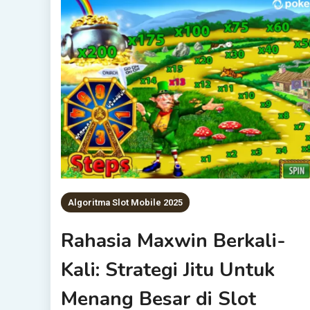
Algoritma Slot Mobile 2025
Rahasia Maxwin Berkali-
Kali: Strategi Jitu Untuk
Menang Besar di Slot