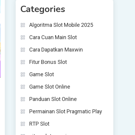
Categories
Algoritma Slot Mobile 2025
Cara Cuan Main Slot
Cara Dapatkan Maxwin
Fitur Bonus Slot
Game Slot
Game Slot Online
Panduan Slot Online
Permainan Slot Pragmatic Play
RTP Slot