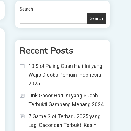
Search
Search
Recent Posts
10 Slot Paling Cuan Hari Ini yang
Wajib Dicoba Pemain Indonesia
2025
Link Gacor Hari Ini yang Sudah
Terbukti Gampang Menang 2024
7 Game Slot Terbaru 2025 yang
Lagi Gacor dan Terbukti Kasih