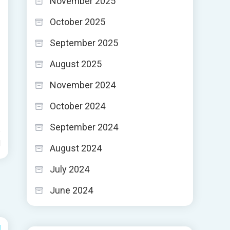
November 2025
October 2025
September 2025
August 2025
November 2024
October 2024
September 2024
d
August 2024
July 2024
June 2024