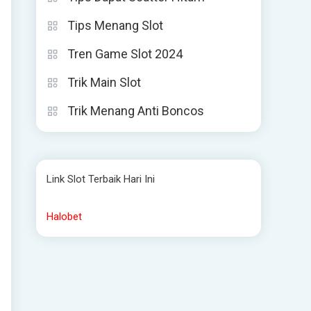
Tips Menang Slot
Tren Game Slot 2024
Trik Main Slot
Trik Menang Anti Boncos
Link Slot Terbaik Hari Ini
Halobet