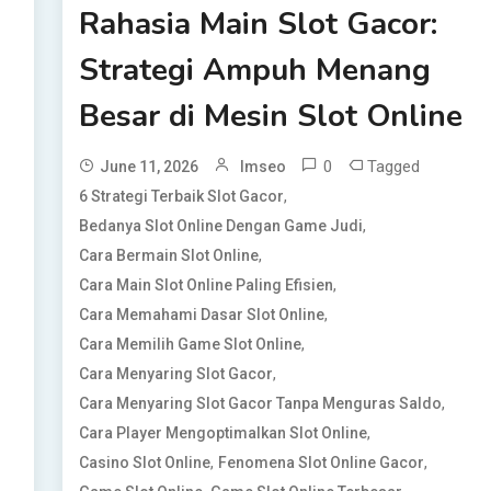
Rahasia Main Slot Gacor:
Strategi Ampuh Menang
Besar di Mesin Slot Online
0
Tagged
June 11, 2026
Imseo
,
6 Strategi Terbaik Slot Gacor
,
Bedanya Slot Online Dengan Game Judi
,
Cara Bermain Slot Online
,
Cara Main Slot Online Paling Efisien
,
Cara Memahami Dasar Slot Online
,
Cara Memilih Game Slot Online
,
Cara Menyaring Slot Gacor
,
Cara Menyaring Slot Gacor Tanpa Menguras Saldo
,
Cara Player Mengoptimalkan Slot Online
,
,
Casino Slot Online
Fenomena Slot Online Gacor