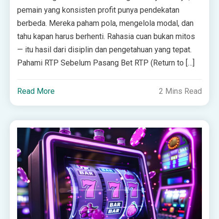
pemain yang konsisten profit punya pendekatan
berbeda. Mereka paham pola, mengelola modal, dan
tahu kapan harus berhenti. Rahasia cuan bukan mitos
— itu hasil dari disiplin dan pengetahuan yang tepat.
Pahami RTP Sebelum Pasang Bet RTP (Return to […]
Read More
2 Mins Read