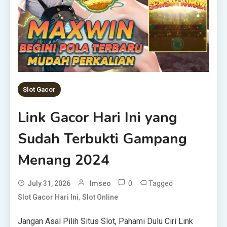
Slot Gacor
Link Gacor Hari Ini yang
Sudah Terbukti Gampang
Menang 2024
0
Tagged
July 31, 2026
Imseo
,
Slot Gacor Hari Ini
Slot Online
Jangan Asal Pilih Situs Slot, Pahami Dulu Ciri Link