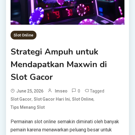
Slot Online
Strategi Ampuh untuk
Mendapatkan Maxwin di
Slot Gacor
0
Tagged
June 25, 2026
Imseo
,
,
,
Slot Gacor
Slot Gacor Hari Ini
Slot Online
Tips Menang Slot
Permainan slot online semakin diminati oleh banyak
pemain karena menawarkan peluang besar untuk