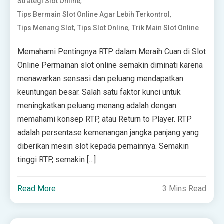
,
Strategi Slot Online
,
Tips Bermain Slot Online Agar Lebih Terkontrol
,
,
Tips Menang Slot
Tips Slot Online
Trik Main Slot Online
Memahami Pentingnya RTP dalam Meraih Cuan di Slot
Online Permainan slot online semakin diminati karena
menawarkan sensasi dan peluang mendapatkan
keuntungan besar. Salah satu faktor kunci untuk
meningkatkan peluang menang adalah dengan
memahami konsep RTP, atau Return to Player. RTP
adalah persentase kemenangan jangka panjang yang
diberikan mesin slot kepada pemainnya. Semakin
tinggi RTP, semakin […]
Read More
3 Mins Read