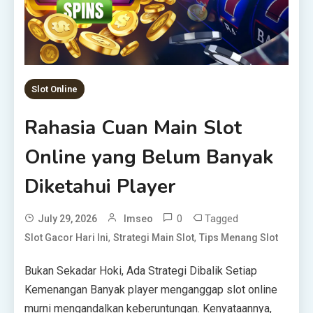
Slot Online
Rahasia Cuan Main Slot
Online yang Belum Banyak
Diketahui Player
0
Tagged
July 29, 2026
Imseo
,
,
Slot Gacor Hari Ini
Strategi Main Slot
Tips Menang Slot
Bukan Sekadar Hoki, Ada Strategi Dibalik Setiap
Kemenangan Banyak player menganggap slot online
murni mengandalkan keberuntungan. Kenyataannya,