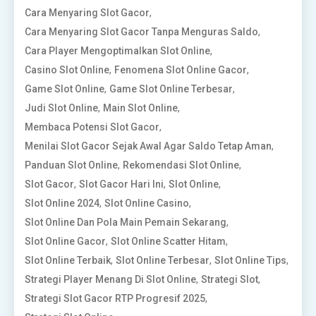
,
Cara Menyaring Slot Gacor
,
Cara Menyaring Slot Gacor Tanpa Menguras Saldo
,
Cara Player Mengoptimalkan Slot Online
,
,
Casino Slot Online
Fenomena Slot Online Gacor
,
,
Game Slot Online
Game Slot Online Terbesar
,
,
Judi Slot Online
Main Slot Online
,
Membaca Potensi Slot Gacor
,
Menilai Slot Gacor Sejak Awal Agar Saldo Tetap Aman
,
,
Panduan Slot Online
Rekomendasi Slot Online
,
,
,
Slot Gacor
Slot Gacor Hari Ini
Slot Online
,
,
Slot Online 2024
Slot Online Casino
,
Slot Online Dan Pola Main Pemain Sekarang
,
,
Slot Online Gacor
Slot Online Scatter Hitam
,
,
,
Slot Online Terbaik
Slot Online Terbesar
Slot Online Tips
,
,
Strategi Player Menang Di Slot Online
Strategi Slot
,
Strategi Slot Gacor RTP Progresif 2025