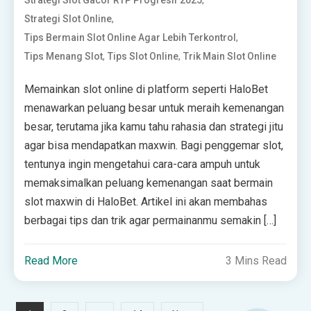
,
Strategi Slot Gacor RTP Progresif 2025
,
Strategi Slot Online
,
Tips Bermain Slot Online Agar Lebih Terkontrol
,
,
Tips Menang Slot
Tips Slot Online
Trik Main Slot Online
Memainkan slot online di platform seperti HaloBet
menawarkan peluang besar untuk meraih kemenangan
besar, terutama jika kamu tahu rahasia dan strategi jitu
agar bisa mendapatkan maxwin. Bagi penggemar slot,
tentunya ingin mengetahui cara-cara ampuh untuk
memaksimalkan peluang kemenangan saat bermain
slot maxwin di HaloBet. Artikel ini akan membahas
berbagai tips dan trik agar permainanmu semakin […]
Read More
3 Mins Read