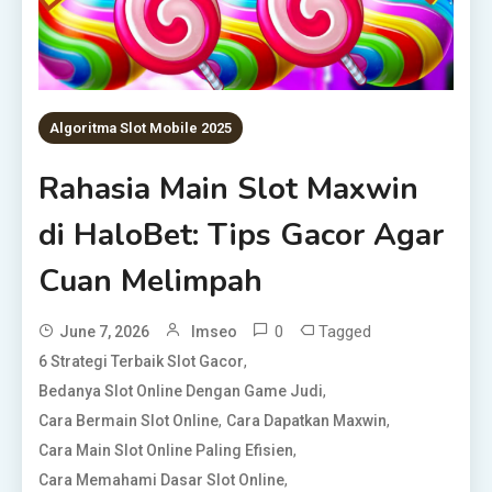
Algoritma Slot Mobile 2025
Rahasia Main Slot Maxwin
di HaloBet: Tips Gacor Agar
Cuan Melimpah
0
Tagged
June 7, 2026
Imseo
,
6 Strategi Terbaik Slot Gacor
,
Bedanya Slot Online Dengan Game Judi
,
,
Cara Bermain Slot Online
Cara Dapatkan Maxwin
,
Cara Main Slot Online Paling Efisien
,
Cara Memahami Dasar Slot Online