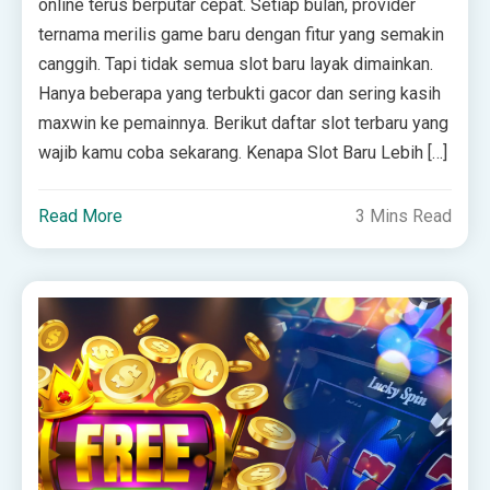
online terus berputar cepat. Setiap bulan, provider
ternama merilis game baru dengan fitur yang semakin
canggih. Tapi tidak semua slot baru layak dimainkan.
Hanya beberapa yang terbukti gacor dan sering kasih
maxwin ke pemainnya. Berikut daftar slot terbaru yang
wajib kamu coba sekarang. Kenapa Slot Baru Lebih […]
Read More
3 Mins Read