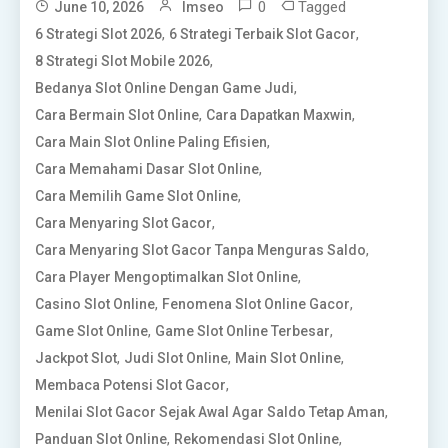
0
Tagged
June 10, 2026
Imseo
,
,
6 Strategi Slot 2026
6 Strategi Terbaik Slot Gacor
,
8 Strategi Slot Mobile 2026
,
Bedanya Slot Online Dengan Game Judi
,
,
Cara Bermain Slot Online
Cara Dapatkan Maxwin
,
Cara Main Slot Online Paling Efisien
,
Cara Memahami Dasar Slot Online
,
Cara Memilih Game Slot Online
,
Cara Menyaring Slot Gacor
,
Cara Menyaring Slot Gacor Tanpa Menguras Saldo
,
Cara Player Mengoptimalkan Slot Online
,
,
Casino Slot Online
Fenomena Slot Online Gacor
,
,
Game Slot Online
Game Slot Online Terbesar
,
,
,
Jackpot Slot
Judi Slot Online
Main Slot Online
,
Membaca Potensi Slot Gacor
,
Menilai Slot Gacor Sejak Awal Agar Saldo Tetap Aman
,
,
Panduan Slot Online
Rekomendasi Slot Online