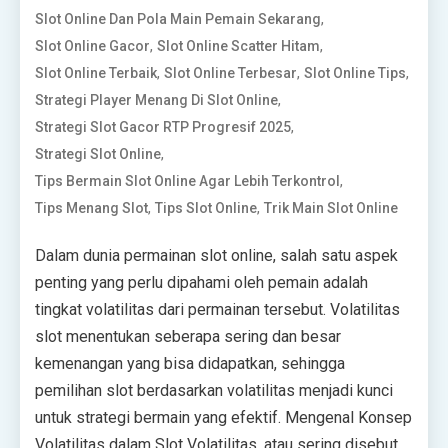
,
Slot Online Dan Pola Main Pemain Sekarang
,
,
Slot Online Gacor
Slot Online Scatter Hitam
,
,
,
Slot Online Terbaik
Slot Online Terbesar
Slot Online Tips
,
Strategi Player Menang Di Slot Online
,
Strategi Slot Gacor RTP Progresif 2025
,
Strategi Slot Online
,
Tips Bermain Slot Online Agar Lebih Terkontrol
,
,
Tips Menang Slot
Tips Slot Online
Trik Main Slot Online
Dalam dunia permainan slot online, salah satu aspek
penting yang perlu dipahami oleh pemain adalah
tingkat volatilitas dari permainan tersebut. Volatilitas
slot menentukan seberapa sering dan besar
kemenangan yang bisa didapatkan, sehingga
pemilihan slot berdasarkan volatilitas menjadi kunci
untuk strategi bermain yang efektif. Mengenal Konsep
Volatilitas dalam Slot Volatilitas, atau sering disebut