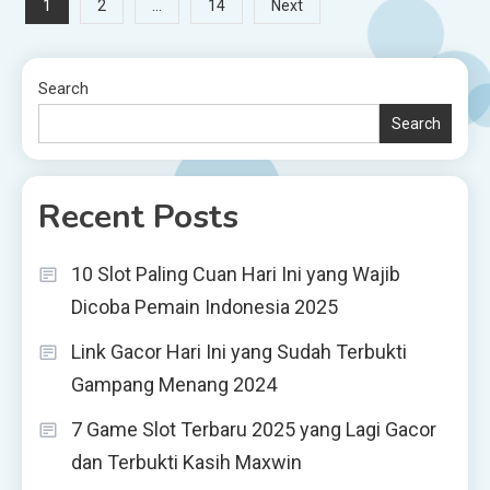
Posts
1
…
2
14
Next
pagination
Search
Search
Recent Posts
10 Slot Paling Cuan Hari Ini yang Wajib
Dicoba Pemain Indonesia 2025
Link Gacor Hari Ini yang Sudah Terbukti
Gampang Menang 2024
7 Game Slot Terbaru 2025 yang Lagi Gacor
dan Terbukti Kasih Maxwin