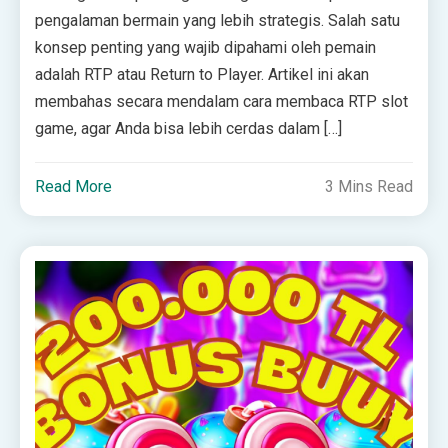
pengalaman bermain yang lebih strategis. Salah satu
konsep penting yang wajib dipahami oleh pemain
adalah RTP atau Return to Player. Artikel ini akan
membahas secara mendalam cara membaca RTP slot
game, agar Anda bisa lebih cerdas dalam […]
Read More
3 Mins Read