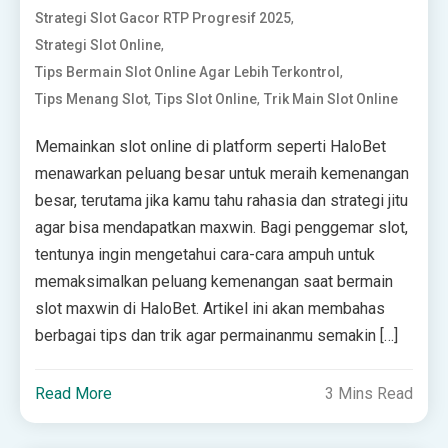
,
Strategi Slot Gacor RTP Progresif 2025
,
Strategi Slot Online
,
Tips Bermain Slot Online Agar Lebih Terkontrol
,
,
Tips Menang Slot
Tips Slot Online
Trik Main Slot Online
Memainkan slot online di platform seperti HaloBet
menawarkan peluang besar untuk meraih kemenangan
besar, terutama jika kamu tahu rahasia dan strategi jitu
agar bisa mendapatkan maxwin. Bagi penggemar slot,
tentunya ingin mengetahui cara-cara ampuh untuk
memaksimalkan peluang kemenangan saat bermain
slot maxwin di HaloBet. Artikel ini akan membahas
berbagai tips dan trik agar permainanmu semakin […]
Read More
3 Mins Read