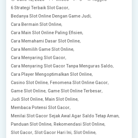
,
6 Strategi Terbaik Slot Gacor
,
Bedanya Slot Online Dengan Game Judi
,
Cara Bermain Slot Online
,
Cara Main Slot Online Paling Efisien
,
Cara Memahami Dasar Slot Online
,
Cara Memilih Game Slot Online
,
Cara Menyaring Slot Gacor
,
Cara Menyaring Slot Gacor Tanpa Menguras Saldo
,
Cara Player Mengoptimalkan Slot Online
,
,
Casino Slot Online
Fenomena Slot Online Gacor
,
,
Game Slot Online
Game Slot Online Terbesar
,
,
Judi Slot Online
Main Slot Online
,
Membaca Potensi Slot Gacor
,
Menilai Slot Gacor Sejak Awal Agar Saldo Tetap Aman
,
,
Panduan Slot Online
Rekomendasi Slot Online
,
,
,
Slot Gacor
Slot Gacor Hari Ini
Slot Online