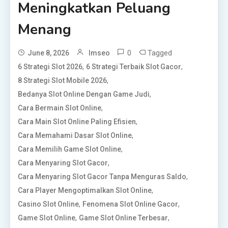
Meningkatkan Peluang
Menang
0
Tagged
June 8, 2026
Imseo
,
,
6 Strategi Slot 2026
6 Strategi Terbaik Slot Gacor
,
8 Strategi Slot Mobile 2026
,
Bedanya Slot Online Dengan Game Judi
,
Cara Bermain Slot Online
,
Cara Main Slot Online Paling Efisien
,
Cara Memahami Dasar Slot Online
,
Cara Memilih Game Slot Online
,
Cara Menyaring Slot Gacor
,
Cara Menyaring Slot Gacor Tanpa Menguras Saldo
,
Cara Player Mengoptimalkan Slot Online
,
,
Casino Slot Online
Fenomena Slot Online Gacor
,
,
Game Slot Online
Game Slot Online Terbesar