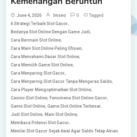
Kemenangan Beruntun
0
Tagged
June 4, 2026
Imseo
,
6 Strategi Terbaik Slot Gacor
,
Bedanya Slot Online Dengan Game Judi
,
Cara Bermain Slot Online
,
Cara Main Slot Online Paling Efisien
,
Cara Memahami Dasar Slot Online
,
Cara Memilih Game Slot Online
,
Cara Menyaring Slot Gacor
,
Cara Menyaring Slot Gacor Tanpa Menguras Saldo
,
Cara Player Mengoptimalkan Slot Online
,
,
Casino Slot Online
Fenomena Slot Online Gacor
,
,
Game Slot Online
Game Slot Online Terbesar
,
,
Judi Slot Online
Main Slot Online
,
Membaca Potensi Slot Gacor
,
Menilai Slot Gacor Sejak Awal Agar Saldo Tetap Aman