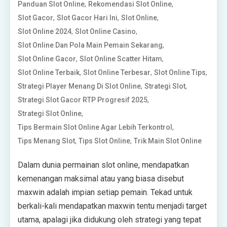
,
,
Panduan Slot Online
Rekomendasi Slot Online
,
,
,
Slot Gacor
Slot Gacor Hari Ini
Slot Online
,
,
Slot Online 2024
Slot Online Casino
,
Slot Online Dan Pola Main Pemain Sekarang
,
,
Slot Online Gacor
Slot Online Scatter Hitam
,
,
,
Slot Online Terbaik
Slot Online Terbesar
Slot Online Tips
,
,
Strategi Player Menang Di Slot Online
Strategi Slot
,
Strategi Slot Gacor RTP Progresif 2025
,
Strategi Slot Online
,
Tips Bermain Slot Online Agar Lebih Terkontrol
,
,
Tips Menang Slot
Tips Slot Online
Trik Main Slot Online
Dalam dunia permainan slot online, mendapatkan
kemenangan maksimal atau yang biasa disebut
maxwin adalah impian setiap pemain. Tekad untuk
berkali-kali mendapatkan maxwin tentu menjadi target
utama, apalagi jika didukung oleh strategi yang tepat