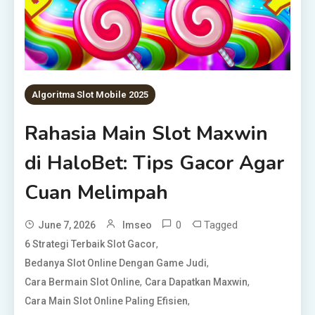
Algoritma Slot Mobile 2025
Rahasia Main Slot Maxwin
di HaloBet: Tips Gacor Agar
Cuan Melimpah
0
Tagged
June 7, 2026
Imseo
,
6 Strategi Terbaik Slot Gacor
,
Bedanya Slot Online Dengan Game Judi
,
,
Cara Bermain Slot Online
Cara Dapatkan Maxwin
,
Cara Main Slot Online Paling Efisien