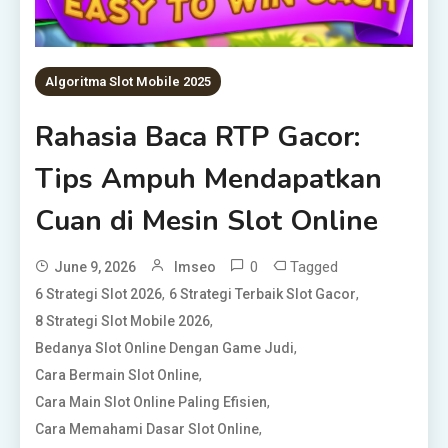
Algoritma Slot Mobile 2025
Rahasia Baca RTP Gacor:
Tips Ampuh Mendapatkan
Cuan di Mesin Slot Online
0
Tagged
June 9, 2026
Imseo
,
,
6 Strategi Slot 2026
6 Strategi Terbaik Slot Gacor
,
8 Strategi Slot Mobile 2026
,
Bedanya Slot Online Dengan Game Judi
,
Cara Bermain Slot Online
,
Cara Main Slot Online Paling Efisien
,
Cara Memahami Dasar Slot Online