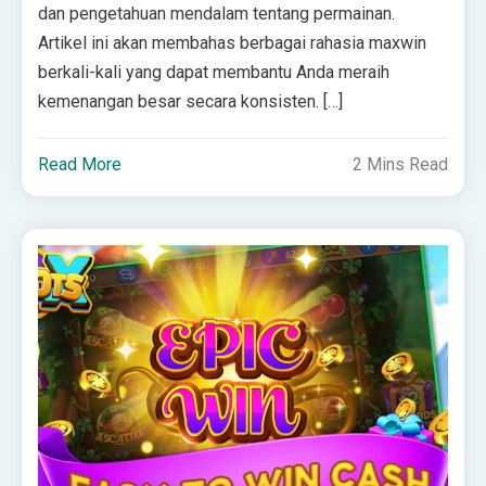
dan pengetahuan mendalam tentang permainan.
Artikel ini akan membahas berbagai rahasia maxwin
berkali-kali yang dapat membantu Anda meraih
kemenangan besar secara konsisten. […]
Read More
2 Mins Read