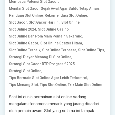
,
Membaca Potensi Slot Gacor
,
Menilai Slot Gacor Sejak Awal Agar Saldo Tetap Aman
,
,
Panduan Slot Online
Rekomendasi Slot Online
,
,
,
Slot Gacor
Slot Gacor Hari Ini
Slot Online
,
,
Slot Online 2024
Slot Online Casino
,
Slot Online Dan Pola Main Pemain Sekarang
,
,
Slot Online Gacor
Slot Online Scatter Hitam
,
,
,
Slot Online Terbaik
Slot Online Terbesar
Slot Online Tips
,
Strategi Player Menang Di Slot Online
,
Strategi Slot Gacor RTP Progresif 2025
,
Strategi Slot Online
,
Tips Bermain Slot Online Agar Lebih Terkontrol
,
,
Tips Menang Slot
Tips Slot Online
Trik Main Slot Online
Saat ini dunia permainan slot online sedang
mengalami fenomena menarik yang jarang disadari
oleh pemain awam. Slot yang selama ini tampak