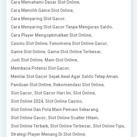
,
Cara Memahami Dasar Slot Online
,
Cara Memilih Game Slot Online
,
Cara Menyaring Slot Gacor
,
Cara Menyaring Slot Gacor Tanpa Menguras Saldo
,
Cara Player Mengoptimalkan Slot Online
,
,
Casino Slot Online
Fenomena Slot Online Gacor
,
,
Game Slot Online
Game Slot Online Terbesar
,
,
Judi Slot Online
Main Slot Online
,
Membaca Potensi Slot Gacor
,
Menilai Slot Gacor Sejak Awal Agar Saldo Tetap Aman
,
,
Panduan Slot Online
Rekomendasi Slot Online
,
,
,
Slot Gacor
Slot Gacor Hari Ini
Slot Online
,
,
Slot Online 2024
Slot Online Casino
,
Slot Online Dan Pola Main Pemain Sekarang
,
,
Slot Online Gacor
Slot Online Scatter Hitam
,
,
,
Slot Online Terbaik
Slot Online Terbesar
Slot Online Tips
,
Strategi Player Menang Di Slot Online