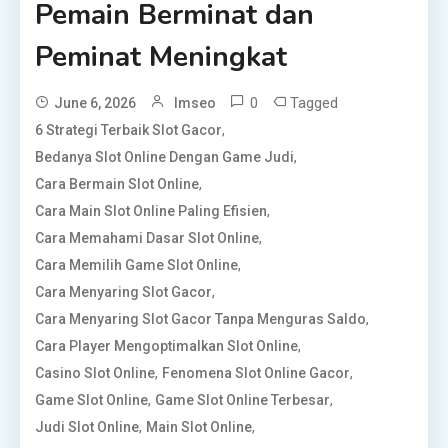
Pemain Berminat dan
Peminat Meningkat
0
Tagged
June 6, 2026
Imseo
,
6 Strategi Terbaik Slot Gacor
,
Bedanya Slot Online Dengan Game Judi
,
Cara Bermain Slot Online
,
Cara Main Slot Online Paling Efisien
,
Cara Memahami Dasar Slot Online
,
Cara Memilih Game Slot Online
,
Cara Menyaring Slot Gacor
,
Cara Menyaring Slot Gacor Tanpa Menguras Saldo
,
Cara Player Mengoptimalkan Slot Online
,
,
Casino Slot Online
Fenomena Slot Online Gacor
,
,
Game Slot Online
Game Slot Online Terbesar
,
,
Judi Slot Online
Main Slot Online