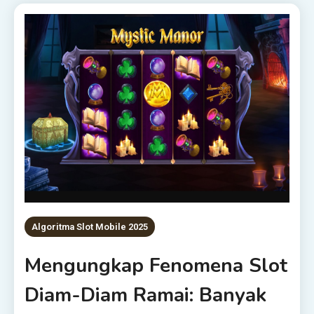
Algoritma Slot Mobile 2025
Mengungkap Fenomena Slot
Diam-Diam Ramai: Banyak