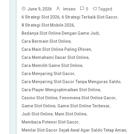
0
Tagged
June 9, 2026
Imseo
,
,
6 Strategi Slot 2026
6 Strategi Terbaik Slot Gacor
,
8 Strategi Slot Mobile 2026
,
Bedanya Slot Online Dengan Game Judi
,
Cara Bermain Slot Online
,
Cara Main Slot Online Paling Efisien
,
Cara Memahami Dasar Slot Online
,
Cara Memilih Game Slot Online
,
Cara Menyaring Slot Gacor
,
Cara Menyaring Slot Gacor Tanpa Menguras Saldo
,
Cara Player Mengoptimalkan Slot Online
,
,
Casino Slot Online
Fenomena Slot Online Gacor
,
,
Game Slot Online
Game Slot Online Terbesar
,
,
Judi Slot Online
Main Slot Online
,
Membaca Potensi Slot Gacor
,
Menilai Slot Gacor Sejak Awal Agar Saldo Tetap Aman