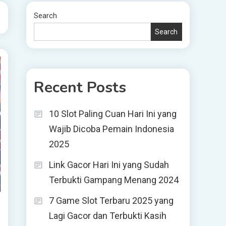
Search
Search
Recent Posts
10 Slot Paling Cuan Hari Ini yang
Wajib Dicoba Pemain Indonesia
2025
Link Gacor Hari Ini yang Sudah
Terbukti Gampang Menang 2024
7 Game Slot Terbaru 2025 yang
Lagi Gacor dan Terbukti Kasih