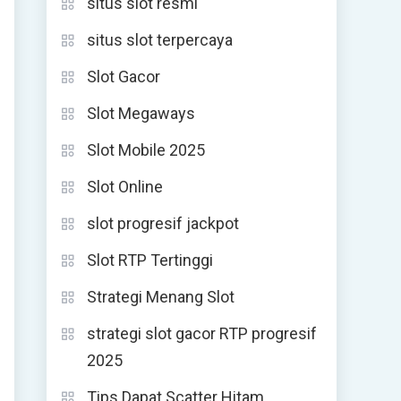
situs slot resmi
situs slot terpercaya
Slot Gacor
Slot Megaways
Slot Mobile 2025
Slot Online
slot progresif jackpot
Slot RTP Tertinggi
Strategi Menang Slot
strategi slot gacor RTP progresif
2025
Tips Dapat Scatter Hitam