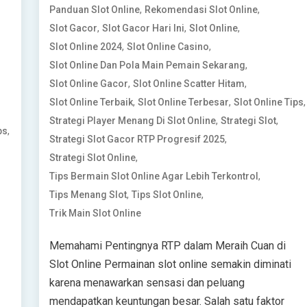
,
,
Panduan Slot Online
Rekomendasi Slot Online
,
,
,
Slot Gacor
Slot Gacor Hari Ini
Slot Online
,
,
Slot Online 2024
Slot Online Casino
,
Slot Online Dan Pola Main Pemain Sekarang
,
,
Slot Online Gacor
Slot Online Scatter Hitam
,
,
,
Slot Online Terbaik
Slot Online Terbesar
Slot Online Tips
,
,
Strategi Player Menang Di Slot Online
Strategi Slot
,
ps
,
Strategi Slot Gacor RTP Progresif 2025
,
Strategi Slot Online
,
Tips Bermain Slot Online Agar Lebih Terkontrol
,
,
Tips Menang Slot
Tips Slot Online
Trik Main Slot Online
Memahami Pentingnya RTP dalam Meraih Cuan di
Slot Online Permainan slot online semakin diminati
karena menawarkan sensasi dan peluang
mendapatkan keuntungan besar. Salah satu faktor