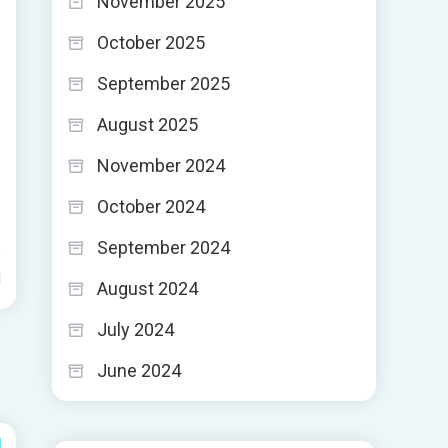
November 2025
October 2025
September 2025
August 2025
November 2024
October 2024
September 2024
d
August 2024
July 2024
June 2024