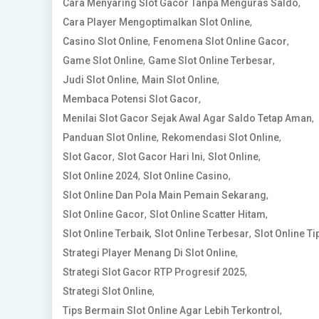
,
Cara Menyaring Slot Gacor Tanpa Menguras Saldo
,
Cara Player Mengoptimalkan Slot Online
,
,
Casino Slot Online
Fenomena Slot Online Gacor
,
,
Game Slot Online
Game Slot Online Terbesar
,
,
Judi Slot Online
Main Slot Online
,
Membaca Potensi Slot Gacor
,
Menilai Slot Gacor Sejak Awal Agar Saldo Tetap Aman
,
,
Panduan Slot Online
Rekomendasi Slot Online
,
,
,
Slot Gacor
Slot Gacor Hari Ini
Slot Online
,
,
Slot Online 2024
Slot Online Casino
,
Slot Online Dan Pola Main Pemain Sekarang
,
,
Slot Online Gacor
Slot Online Scatter Hitam
,
,
Slot Online Terbaik
Slot Online Terbesar
Slot Online Ti
,
Strategi Player Menang Di Slot Online
,
Strategi Slot Gacor RTP Progresif 2025
,
Strategi Slot Online
,
Tips Bermain Slot Online Agar Lebih Terkontrol