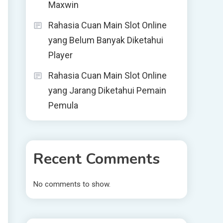
Maxwin
Rahasia Cuan Main Slot Online
yang Belum Banyak Diketahui
Player
Rahasia Cuan Main Slot Online
yang Jarang Diketahui Pemain
Pemula
Recent Comments
No comments to show.