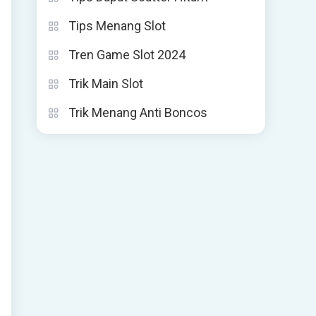
Tips Menang Slot
Tren Game Slot 2024
Trik Main Slot
Trik Menang Anti Boncos