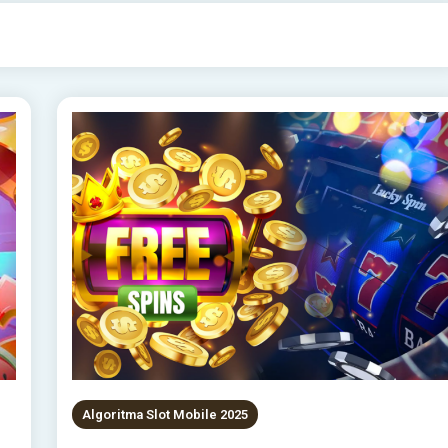
Algoritma Slot Mobile 2025