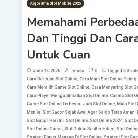
Algoritma Slot Mobile 2025
Memahami Perbedaan
Dan Tinggi Dan Ca
Untuk Cuan
0
Tagged
June 12, 2026
Imseo
6 Strat
,
Cara Bermain Slot Online
Cara Main Slot Online Paling 
,
Cara Memilih Game Slot Online
Cara Menyaring Slot G
,
Cara Player Mengoptimalkan Slot Online
Casino Slot O
,
,
Game Slot Online Terbesar
Judi Slot Online
Main Slot 
,
Menilai Slot Gacor Sejak Awal Agar Saldo Tetap Aman
,
,
,
Slot Gacor Hari Ini
Slot Online
Slot Online 2024
Slot O
,
,
Slot Online Gacor
Slot Online Scatter Hitam
Slot Onlin
,
Strategi Player Menang Di Slot Online
Strategi Slot Ga