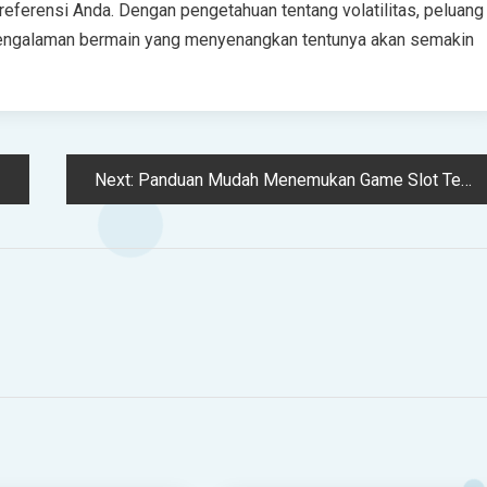
 preferensi Anda. Dengan pengetahuan tentang volatilitas, peluang
engalaman bermain yang menyenangkan tentunya akan semakin
Next:
Panduan Mudah Menemukan Game Slot Terbaik untuk Pemula