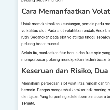
peluang sebaik mungkin.
Cara Memanfaatkan Volati
Untuk memaksimalkan keuntungan, pemain perlu me
volatilitas slot. Pada slot volatilitas rendah, And
rutin. Sedangkan pada slot volatilitas tinggi, seba
peluang besar muncul.
Selain itu, manfaatkan fitur bonus dan free spin yang
memperbesar peluang mendapatkan hadiah besar t
Keseruan dan Risiko, Dua
Memahami perbedaan slot volatilitas rendah dan t
bermain. Dengan mengetahui karakteristik masing-
dan tujuan. Yang terpenting adalah bermain secara 
semata.