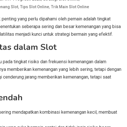
,
,
enang Slot
Tips Slot Online
Trik Main Slot Online
k penting yang perlu dipahami oleh pemain adalah tingkat
lot menentukan seberapa sering dan besar kemenangan yang bisa
tilitas menjadi kunci untuk strategi bermain yang efektif.
tas dalam Slot
acu pada tingkat risiko dan frekuensi kemenangan dalam
sanya memberikan kemenangan yang lebih sering, tetapi dengan
inggi cenderung jarang memberikan kemenangan, tetapi saat
endah
sering mendapatkan kombinasi kemenangan kecil, membuat