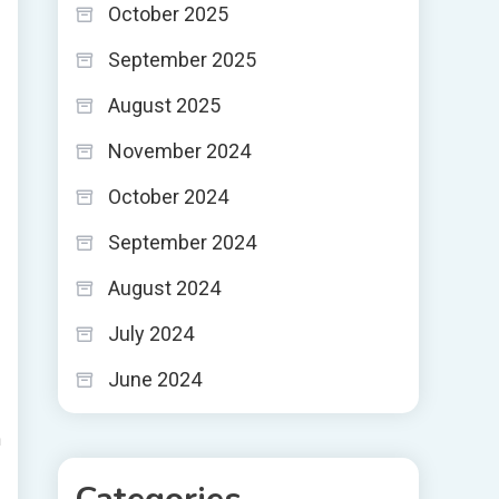
October 2025
September 2025
August 2025
November 2024
October 2024
September 2024
August 2024
July 2024
June 2024
n