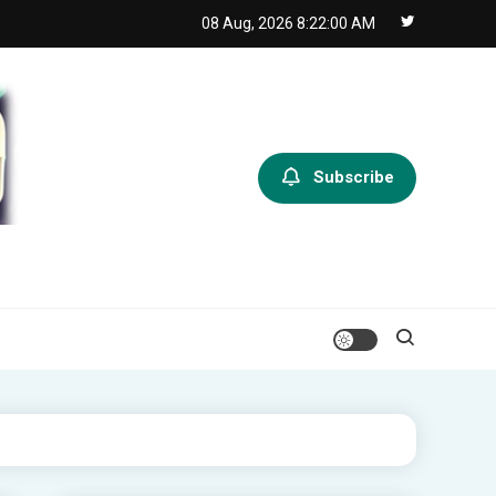
08 Aug, 2026
8:22:01 AM
Subscribe