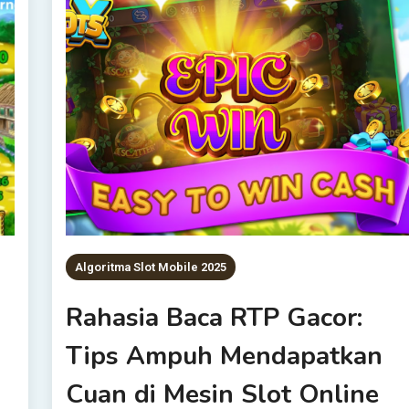
Algoritma Slot Mobile 2025
Rahasia Baca RTP Gacor:
Tips Ampuh Mendapatkan
Cuan di Mesin Slot Online