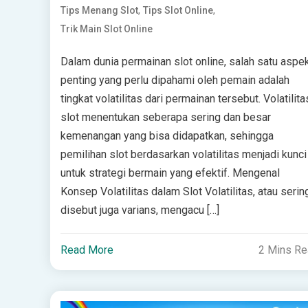
,
,
Tips Menang Slot
Tips Slot Online
Trik Main Slot Online
Dalam dunia permainan slot online, salah satu aspe
penting yang perlu dipahami oleh pemain adalah
tingkat volatilitas dari permainan tersebut. Volatilita
slot menentukan seberapa sering dan besar
kemenangan yang bisa didapatkan, sehingga
pemilihan slot berdasarkan volatilitas menjadi kunci
untuk strategi bermain yang efektif. Mengenal
Konsep Volatilitas dalam Slot Volatilitas, atau serin
disebut juga varians, mengacu […]
Read More
2 Mins R