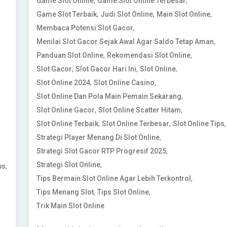
,
,
Game Slot Online
Game Slot Online Terbesar
,
,
,
Game Slot Terbaik
Judi Slot Online
Main Slot Online
,
Membaca Potensi Slot Gacor
,
Menilai Slot Gacor Sejak Awal Agar Saldo Tetap Aman
,
,
Panduan Slot Online
Rekomendasi Slot Online
,
,
,
Slot Gacor
Slot Gacor Hari Ini
Slot Online
,
,
Slot Online 2024
Slot Online Casino
,
Slot Online Dan Pola Main Pemain Sekarang
,
,
Slot Online Gacor
Slot Online Scatter Hitam
,
,
,
Slot Online Terbaik
Slot Online Terbesar
Slot Online Tips
,
Strategi Player Menang Di Slot Online
,
Strategi Slot Gacor RTP Progresif 2025
,
Strategi Slot Online
,
ps
,
Tips Bermain Slot Online Agar Lebih Terkontrol
,
,
Tips Menang Slot
Tips Slot Online
Trik Main Slot Online