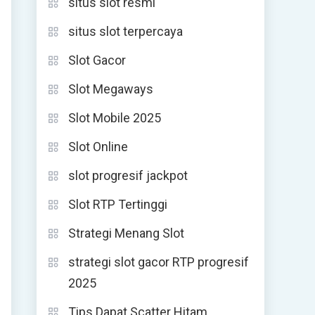
situs slot resmi
situs slot terpercaya
Slot Gacor
Slot Megaways
Slot Mobile 2025
Slot Online
slot progresif jackpot
Slot RTP Tertinggi
Strategi Menang Slot
strategi slot gacor RTP progresif
2025
Tips Dapat Scatter Hitam