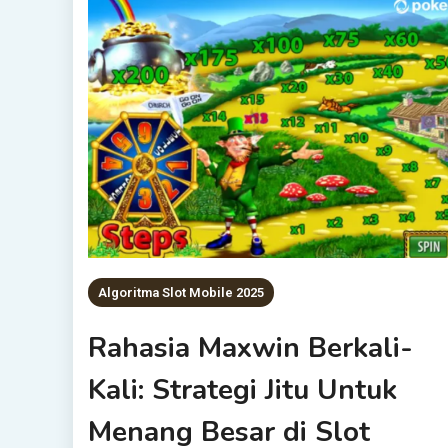
Algoritma Slot Mobile 2025
Rahasia Maxwin Berkali-
Kali: Strategi Jitu Untuk
Menang Besar di Slot