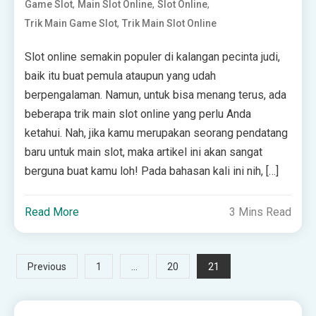
,
,
,
Game Slot
Main Slot Online
Slot Online
,
Trik Main Game Slot
Trik Main Slot Online
Slot online semakin populer di kalangan pecinta judi,
baik itu buat pemula ataupun yang udah
berpengalaman. Namun, untuk bisa menang terus, ada
beberapa trik main slot online yang perlu Anda
ketahui. Nah, jika kamu merupakan seorang pendatang
baru untuk main slot, maka artikel ini akan sangat
berguna buat kamu loh! Pada bahasan kali ini nih, […]
Read More
3 Mins Read
Posts
…
21
Previous
1
20
pagination