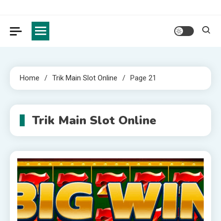
Home
Trik Main Slot Online
Page 21
Trik Main Slot Online