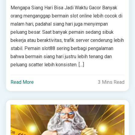
Mengapa Siang Hari Bisa Jadi Waktu Gacor Banyak
orang menganggap bermain slot online lebih cocok di
malam hari, padahal siang hari juga menyimpan
peluang besar. Saat banyak pemain sedang sibuk
bekerja atau beraktivitas, trafik server cenderung lebih
stabil. Pemain slot88 sering berbagi pengalaman
bahwa bermain siang hari justru lebih tenang dan
peluang scatter lebih konsisten. […]
Read More
3 Mins Read