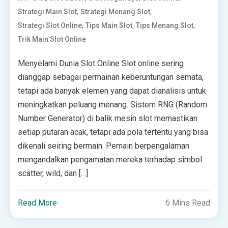
,
,
Strategi Main Slot
Strategi Menang Slot
,
,
,
Strategi Slot Online
Tips Main Slot
Tips Menang Slot
Trik Main Slot Online
Menyelami Dunia Slot Online Slot online sering
dianggap sebagai permainan keberuntungan semata,
tetapi ada banyak elemen yang dapat dianalisis untuk
meningkatkan peluang menang. Sistem RNG (Random
Number Generator) di balik mesin slot memastikan
setiap putaran acak, tetapi ada pola tertentu yang bisa
dikenali seiring bermain. Pemain berpengalaman
mengandalkan pengamatan mereka terhadap simbol
scatter, wild, dan […]
Read More
6 Mins Read