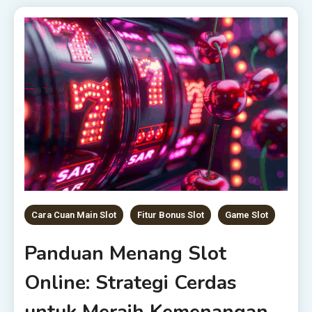
Cara Cuan Main Slot
Fitur Bonus Slot
Game Slot
Panduan Menang Slot
Online: Strategi Cerdas
untuk Meraih Kemenangan