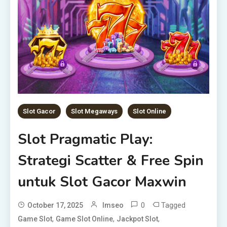
Slot Gacor
Slot Megaways
Slot Online
Slot Pragmatic Play:
Strategi Scatter & Free Spin
untuk Slot Gacor Maxwin
0
Tagged
October 17, 2025
Imseo
,
,
,
Game Slot
Game Slot Online
Jackpot Slot