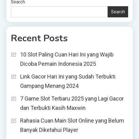
Search
Search
Recent Posts
10 Slot Paling Cuan Hari Ini yang Wajib
Dicoba Pemain Indonesia 2025
Link Gacor Hari Ini yang Sudah Terbukti
Gampang Menang 2024
7 Game Slot Terbaru 2025 yang Lagi Gacor
dan Terbukti Kasih Maxwin
Rahasia Cuan Main Slot Online yang Belum
Banyak Diketahui Player