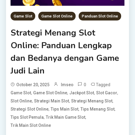
Game Slot
Game Slot Online
Panduan Slot Online
Strategi Menang Slot
Online: Panduan Lengkap
dan Bedanya dengan Game
Judi Lain
0
Tagged
October 20, 2025
Imseo
,
,
,
,
Game Slot
Game Slot Online
Jackpot Slot
Slot Gacor
,
,
,
Slot Online
Strategi Main Slot
Strategi Menang Slot
,
,
,
Strategi Slot Online
Tips Main Slot
Tips Menang Slot
,
,
Tips Slot Pemula
Trik Main Game Slot
Trik Main Slot Online