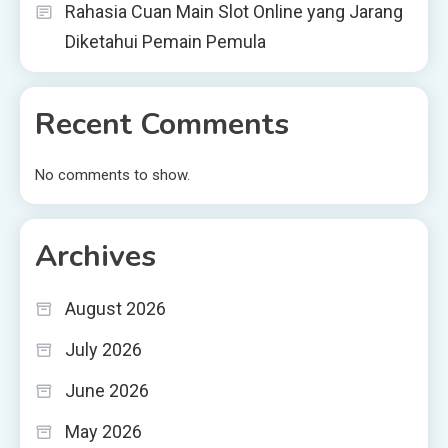
Rahasia Cuan Main Slot Online yang Jarang
Diketahui Pemain Pemula
Recent Comments
No comments to show.
Archives
August 2026
July 2026
June 2026
May 2026