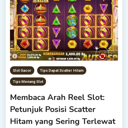
Slot Gacor
Tips Dapat Scatter Hitam
Tips Menang Slot
Membaca Arah Reel Slot:
Petunjuk Posisi Scatter
Hitam yang Sering Terlewat