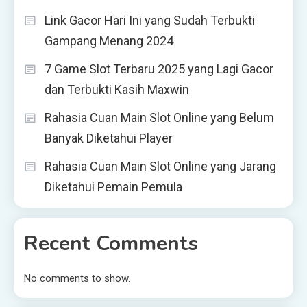
Link Gacor Hari Ini yang Sudah Terbukti
Gampang Menang 2024
7 Game Slot Terbaru 2025 yang Lagi Gacor
dan Terbukti Kasih Maxwin
Rahasia Cuan Main Slot Online yang Belum
Banyak Diketahui Player
Rahasia Cuan Main Slot Online yang Jarang
Diketahui Pemain Pemula
Recent Comments
No comments to show.