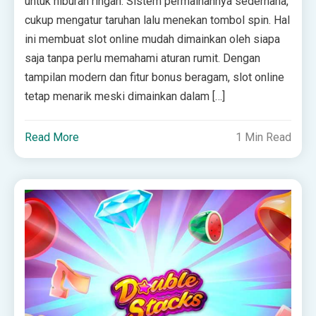
untuk hiburan ringan. Sistem permainannya sederhana,
cukup mengatur taruhan lalu menekan tombol spin. Hal
ini membuat slot online mudah dimainkan oleh siapa
saja tanpa perlu memahami aturan rumit. Dengan
tampilan modern dan fitur bonus beragam, slot online
tetap menarik meski dimainkan dalam […]
Read More
1 Min Read