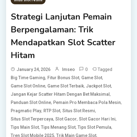
Strategi Lanjutan Pemain
Berpengalaman: Trik
Mendapatkan Slot Scatter
Hitam
0
Tagged
January 24, 2026
Imseo
,
,
,
Big Time Gaming
Fitur Bonus Slot
Game Slot
,
,
,
Game Slot Online
Game Slot Terbaik
Jackpot Slot
,
Jangan Kejar Scatter Hitam Dengan Bet Maksimal
,
,
Panduan Slot Online
Pemain Pro Membaca Pola Mesin
,
,
,
Pragmatic Play
RTP Slot
Situs Slot Resmi
,
,
,
Situs Slot Terpercaya
Slot Gacor
Slot Gacor Hari Ini
,
,
,
Tips Main Slot
Tips Menang Slot
Tips Slot Pemula
,
,
Tren Slot Mobile 2025
Trik Main Game Slot