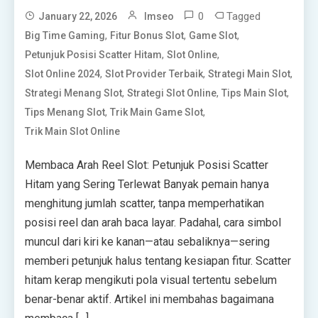
0
Tagged
January 22, 2026
Imseo
,
,
,
Big Time Gaming
Fitur Bonus Slot
Game Slot
,
,
Petunjuk Posisi Scatter Hitam
Slot Online
,
,
,
Slot Online 2024
Slot Provider Terbaik
Strategi Main Slot
,
,
,
Strategi Menang Slot
Strategi Slot Online
Tips Main Slot
,
,
Tips Menang Slot
Trik Main Game Slot
Trik Main Slot Online
Membaca Arah Reel Slot: Petunjuk Posisi Scatter
Hitam yang Sering Terlewat Banyak pemain hanya
menghitung jumlah scatter, tanpa memperhatikan
posisi reel dan arah baca layar. Padahal, cara simbol
muncul dari kiri ke kanan—atau sebaliknya—sering
memberi petunjuk halus tentang kesiapan fitur. Scatter
hitam kerap mengikuti pola visual tertentu sebelum
benar-benar aktif. Artikel ini membahas bagaimana