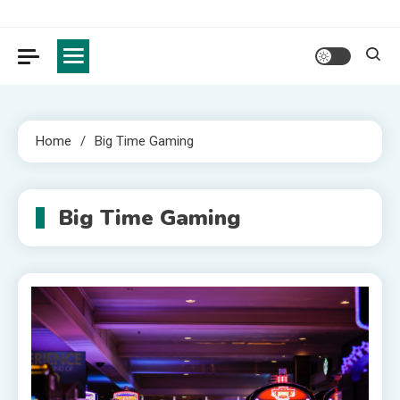
Home
Big Time Gaming
Big Time Gaming