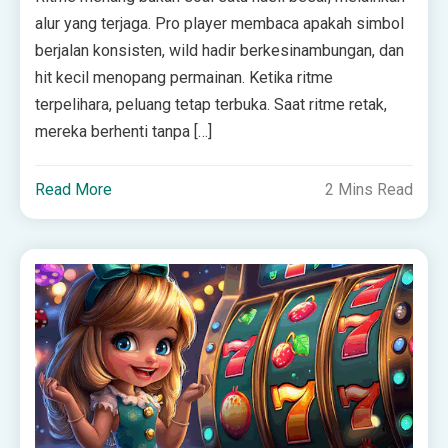
alur yang terjaga. Pro player membaca apakah simbol
berjalan konsisten, wild hadir berkesinambungan, dan
hit kecil menopang permainan. Ketika ritme
terpelihara, peluang tetap terbuka. Saat ritme retak,
mereka berhenti tanpa […]
Read More
2 Mins Read