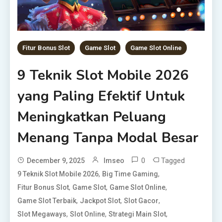
Fitur Bonus Slot
Game Slot
Game Slot Online
9 Teknik Slot Mobile 2026
yang Paling Efektif Untuk
Meningkatkan Peluang
Menang Tanpa Modal Besar
0
Tagged
December 9, 2025
Imseo
,
,
9 Teknik Slot Mobile 2026
Big Time Gaming
,
,
,
Fitur Bonus Slot
Game Slot
Game Slot Online
,
,
,
Game Slot Terbaik
Jackpot Slot
Slot Gacor
,
,
,
Slot Megaways
Slot Online
Strategi Main Slot