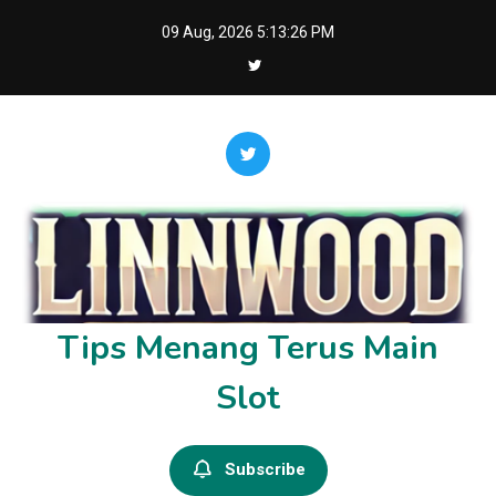
Skip
09 Aug, 2026
5:13:28 PM
to
content
Tips Menang Terus Main
Slot
Subscribe