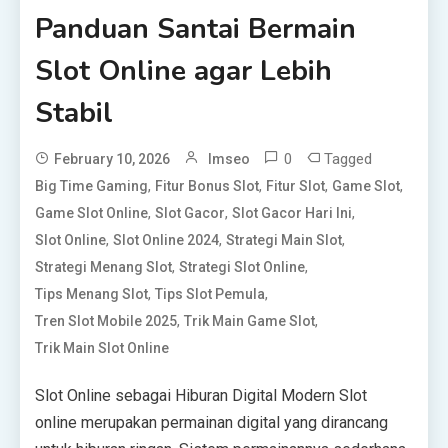
Panduan Santai Bermain
Slot Online agar Lebih
Stabil
0
Tagged
February 10, 2026
Imseo
,
,
,
,
Big Time Gaming
Fitur Bonus Slot
Fitur Slot
Game Slot
,
,
,
Game Slot Online
Slot Gacor
Slot Gacor Hari Ini
,
,
,
Slot Online
Slot Online 2024
Strategi Main Slot
,
,
Strategi Menang Slot
Strategi Slot Online
,
,
Tips Menang Slot
Tips Slot Pemula
,
,
Tren Slot Mobile 2025
Trik Main Game Slot
Trik Main Slot Online
Slot Online sebagai Hiburan Digital Modern Slot
online merupakan permainan digital yang dirancang