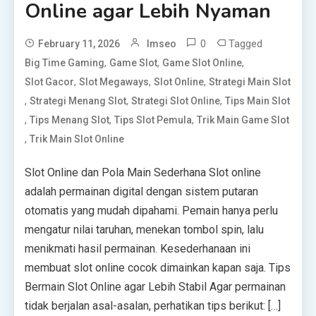
Online agar Lebih Nyaman
0
Tagged
February 11, 2026
Imseo
,
,
,
Big Time Gaming
Game Slot
Game Slot Online
,
,
,
Slot Gacor
Slot Megaways
Slot Online
Strategi Main Slot
,
,
,
Strategi Menang Slot
Strategi Slot Online
Tips Main Slot
,
,
,
Tips Menang Slot
Tips Slot Pemula
Trik Main Game Slot
,
Trik Main Slot Online
Slot Online dan Pola Main Sederhana Slot online
adalah permainan digital dengan sistem putaran
otomatis yang mudah dipahami. Pemain hanya perlu
mengatur nilai taruhan, menekan tombol spin, lalu
menikmati hasil permainan. Kesederhanaan ini
membuat slot online cocok dimainkan kapan saja. Tips
Bermain Slot Online agar Lebih Stabil Agar permainan
tidak berjalan asal-asalan, perhatikan tips berikut: […]