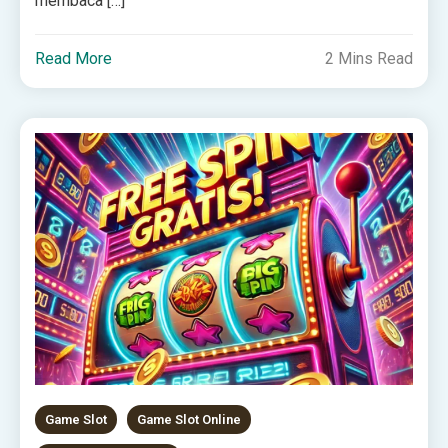
membaca […]
Read More
2 Mins Read
Game Slot
Game Slot Online