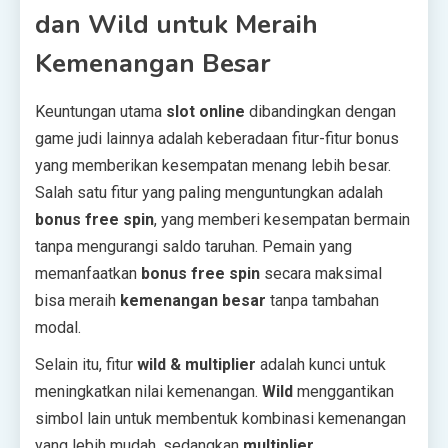
dan Wild untuk Meraih
Kemenangan Besar
Keuntungan utama
slot online
dibandingkan dengan
game judi lainnya adalah keberadaan fitur-fitur bonus
yang memberikan kesempatan menang lebih besar.
Salah satu fitur yang paling menguntungkan adalah
bonus free spin
, yang memberi kesempatan bermain
tanpa mengurangi saldo taruhan. Pemain yang
memanfaatkan
bonus free spin
secara maksimal
bisa meraih
kemenangan besar
tanpa tambahan
modal.
Selain itu, fitur
wild & multiplier
adalah kunci untuk
meningkatkan nilai kemenangan.
Wild
menggantikan
simbol lain untuk membentuk kombinasi kemenangan
yang lebih mudah, sedangkan
multiplier