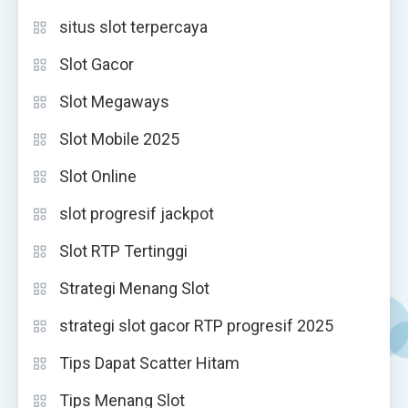
situs slot terpercaya
Slot Gacor
Slot Megaways
Slot Mobile 2025
Slot Online
slot progresif jackpot
Slot RTP Tertinggi
Strategi Menang Slot
strategi slot gacor RTP progresif 2025
Tips Dapat Scatter Hitam
Tips Menang Slot