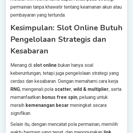
permainan tanpa khawatir tentang keamanan akun atau
pembayaran yang tertunda.
Kesimpulan: Slot Online Butuh
Pengelolaan Strategis dan
Kesabaran
Menang di
slot online
bukan hanya soal
keberuntungan, tetapi juga pengelolaan strategi yang
cerdas dan kesabaran. Dengan memahami cara kerja
RNG
, mengenali pola
scatter
,
wild & multiplier
, serta
memanfaatkan
bonus free spin
, peluang untuk
meraih
kemenangan besar
meningkat secara
signifikan.
Selain itu, dengan mencatat pola permainan, memilih
waktu bermain yang tepat, dan menggunakan
link