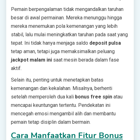
Pemain berpengalaman tidak mengandalkan taruhan
besar di awal permainan. Mereka menunggu hingga
mereka menemukan pola kemenangan yang lebih
stabil, lalu mulai meningkatkan taruhan pada saat yang
tepat. Ini tidak hanya menjaga saldo
deposit pulsa
tetap aman, tetapi juga memaksimalkan peluang
jackpot malam ini
saat mesin berada dalam fase
aktif.
Selain itu, penting untuk menetapkan batas
kemenangan dan kekalahan. Misalnya, berhenti
setelah memperoleh dua kali
bonus free spin
atau
mencapai keuntungan tertentu. Pendekatan ini
mencegah emosi mengambil alih dan membantu
pemain tetap disiplin dalam bermain.
Cara Manfaatkan Fitur Bonus