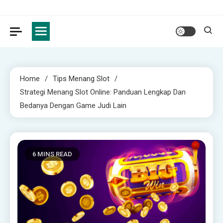
Home
Tips Menang Slot
Strategi Menang Slot Online: Panduan Lengkap Dan
Bedanya Dengan Game Judi Lain
6 MINS READ