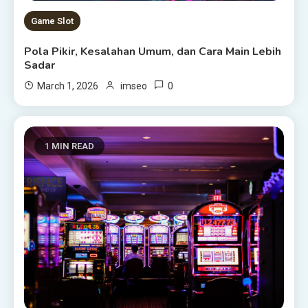
Game Slot
Pola Pikir, Kesalahan Umum, dan Cara Main Lebih
Sadar
0
March 1, 2026
imseo
1 MIN READ