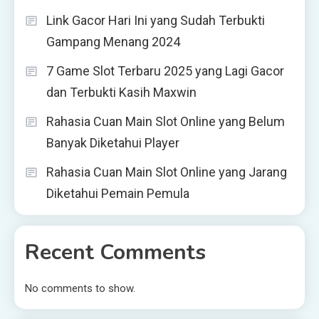
Link Gacor Hari Ini yang Sudah Terbukti
Gampang Menang 2024
7 Game Slot Terbaru 2025 yang Lagi Gacor
dan Terbukti Kasih Maxwin
Rahasia Cuan Main Slot Online yang Belum
Banyak Diketahui Player
Rahasia Cuan Main Slot Online yang Jarang
Diketahui Pemain Pemula
Recent Comments
No comments to show.