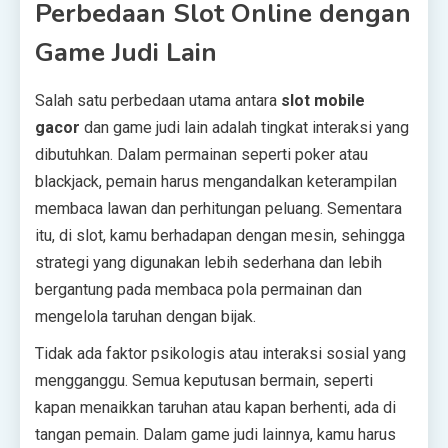
Perbedaan Slot Online dengan
Game Judi Lain
Salah satu perbedaan utama antara
slot mobile
gacor
dan game judi lain adalah tingkat interaksi yang
dibutuhkan. Dalam permainan seperti poker atau
blackjack, pemain harus mengandalkan keterampilan
membaca lawan dan perhitungan peluang. Sementara
itu, di slot, kamu berhadapan dengan mesin, sehingga
strategi yang digunakan lebih sederhana dan lebih
bergantung pada membaca pola permainan dan
mengelola taruhan dengan bijak.
Tidak ada faktor psikologis atau interaksi sosial yang
mengganggu. Semua keputusan bermain, seperti
kapan menaikkan taruhan atau kapan berhenti, ada di
tangan pemain. Dalam game judi lainnya, kamu harus