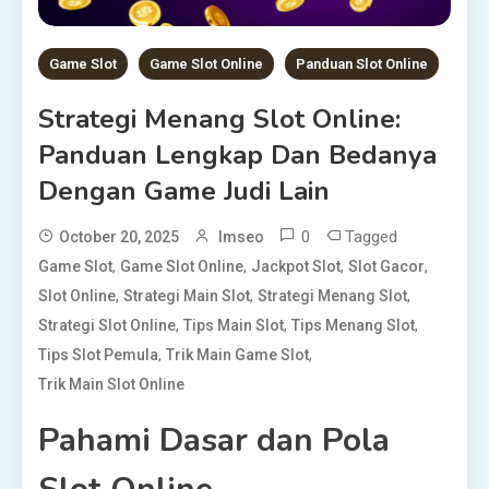
Game Slot
Game Slot Online
Panduan Slot Online
Strategi Menang Slot Online:
Panduan Lengkap Dan Bedanya
Dengan Game Judi Lain
0
Tagged
October 20, 2025
Imseo
,
,
,
,
Game Slot
Game Slot Online
Jackpot Slot
Slot Gacor
,
,
,
Slot Online
Strategi Main Slot
Strategi Menang Slot
,
,
,
Strategi Slot Online
Tips Main Slot
Tips Menang Slot
,
,
Tips Slot Pemula
Trik Main Game Slot
Trik Main Slot Online
Pahami Dasar dan Pola