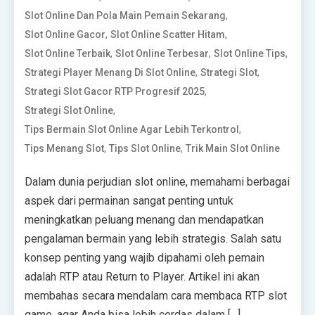
,
Slot Online Dan Pola Main Pemain Sekarang
,
,
Slot Online Gacor
Slot Online Scatter Hitam
,
,
,
Slot Online Terbaik
Slot Online Terbesar
Slot Online Tips
,
,
Strategi Player Menang Di Slot Online
Strategi Slot
,
Strategi Slot Gacor RTP Progresif 2025
,
Strategi Slot Online
,
Tips Bermain Slot Online Agar Lebih Terkontrol
,
,
Tips Menang Slot
Tips Slot Online
Trik Main Slot Online
Dalam dunia perjudian slot online, memahami berbagai
aspek dari permainan sangat penting untuk
meningkatkan peluang menang dan mendapatkan
pengalaman bermain yang lebih strategis. Salah satu
konsep penting yang wajib dipahami oleh pemain
adalah RTP atau Return to Player. Artikel ini akan
membahas secara mendalam cara membaca RTP slot
game, agar Anda bisa lebih cerdas dalam […]