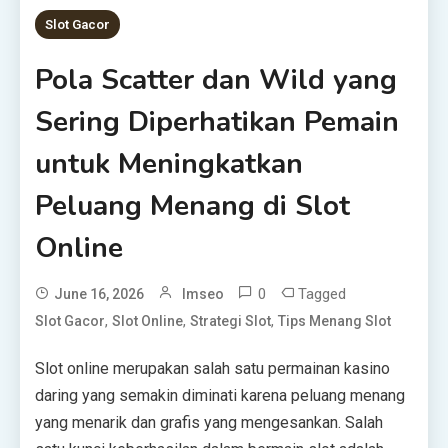
Slot Gacor
Pola Scatter dan Wild yang
Sering Diperhatikan Pemain
untuk Meningkatkan
Peluang Menang di Slot
Online
0
Tagged
June 16, 2026
Imseo
,
,
,
Slot Gacor
Slot Online
Strategi Slot
Tips Menang Slot
Slot online merupakan salah satu permainan kasino
daring yang semakin diminati karena peluang menang
yang menarik dan grafis yang mengesankan. Salah