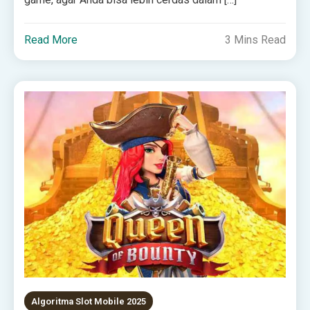
Read More
3 Mins Read
Algoritma Slot Mobile 2025