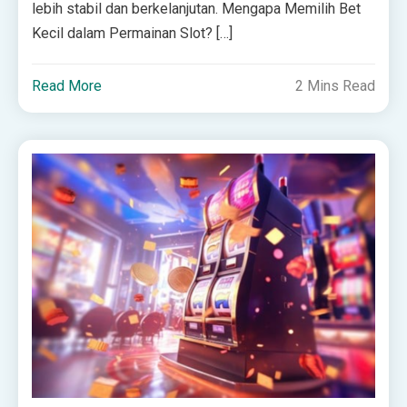
lebih stabil dan berkelanjutan. Mengapa Memilih Bet
Kecil dalam Permainan Slot? […]
Read More
2 Mins Read