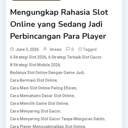
Mengungkap Rahasia Slot
Online yang Sedang Jadi
Perbincangan Para Player
0
Tagged
June 3, 2026
Imseo
,
,
6 Strategi Slot 2026
6 Strategi Terbaik Slot Gacor
,
8 Strategi Slot Mobile 2026
,
Bedanya Slot Online Dengan Game Judi
,
Cara Bermain Slot Online
,
Cara Main Slot Online Paling Efisien
,
Cara Memahami Dasar Slot Online
,
Cara Memilih Game Slot Online
,
Cara Menyaring Slot Gacor
,
Cara Menyaring Slot Gacor Tanpa Menguras Saldo
,
Cara Player Mengoptimalkan Slot Online