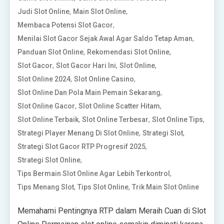
,
,
Judi Slot Online
Main Slot Online
,
Membaca Potensi Slot Gacor
,
Menilai Slot Gacor Sejak Awal Agar Saldo Tetap Aman
,
,
Panduan Slot Online
Rekomendasi Slot Online
,
,
,
Slot Gacor
Slot Gacor Hari Ini
Slot Online
,
,
Slot Online 2024
Slot Online Casino
,
Slot Online Dan Pola Main Pemain Sekarang
,
,
Slot Online Gacor
Slot Online Scatter Hitam
,
,
,
Slot Online Terbaik
Slot Online Terbesar
Slot Online Tips
,
,
Strategi Player Menang Di Slot Online
Strategi Slot
,
Strategi Slot Gacor RTP Progresif 2025
,
Strategi Slot Online
,
Tips Bermain Slot Online Agar Lebih Terkontrol
,
,
Tips Menang Slot
Tips Slot Online
Trik Main Slot Online
Memahami Pentingnya RTP dalam Meraih Cuan di Slot