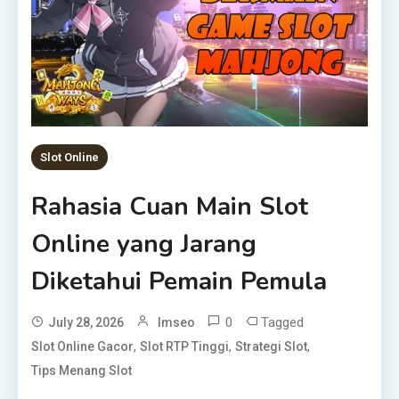
Slot Online
Rahasia Cuan Main Slot
Online yang Jarang
Diketahui Pemain Pemula
0
Tagged
July 28, 2026
Imseo
,
,
,
Slot Online Gacor
Slot RTP Tinggi
Strategi Slot
Tips Menang Slot