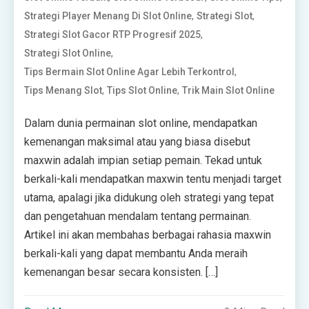
,
,
Strategi Player Menang Di Slot Online
Strategi Slot
,
Strategi Slot Gacor RTP Progresif 2025
,
Strategi Slot Online
,
Tips Bermain Slot Online Agar Lebih Terkontrol
,
,
Tips Menang Slot
Tips Slot Online
Trik Main Slot Online
Dalam dunia permainan slot online, mendapatkan
kemenangan maksimal atau yang biasa disebut
maxwin adalah impian setiap pemain. Tekad untuk
berkali-kali mendapatkan maxwin tentu menjadi target
utama, apalagi jika didukung oleh strategi yang tepat
dan pengetahuan mendalam tentang permainan.
Artikel ini akan membahas berbagai rahasia maxwin
berkali-kali yang dapat membantu Anda meraih
kemenangan besar secara konsisten. […]