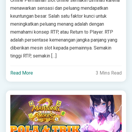
Online Permainan slot online semakin diminati karena
menawarkan sensasi dan peluang mendapatkan
keuntungan besar. Salah satu faktor kunci untuk
meningkatkan peluang menang adalah dengan
memahami konsep RTP, atau Return to Player. RTP
adalah persentase kemenangan jangka panjang yang
diberikan mesin slot kepada pemainnya. Semakin
tinggi RTP, semakin […]
Read More
3 Mins Read