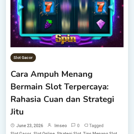
Slot Gacor
Cara Ampuh Menang
Bermain Slot Terpercaya:
Rahasia Cuan dan Strategi
Jitu
0
Tagged
June 23, 2026
Imseo
,
,
,
Slot Gacor
Slot Online
Strategi Slot
Tips Menang Slot