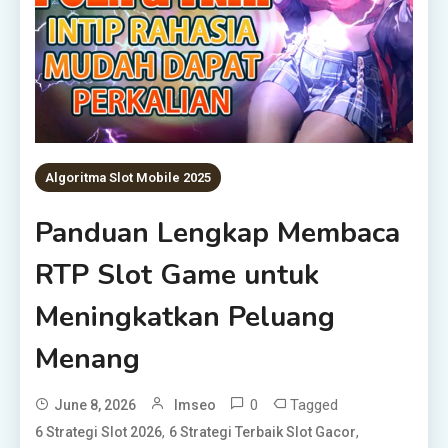
Algoritma Slot Mobile 2025
Panduan Lengkap Membaca
RTP Slot Game untuk
Meningkatkan Peluang
Menang
0
Tagged
June 8, 2026
Imseo
,
,
6 Strategi Slot 2026
6 Strategi Terbaik Slot Gacor