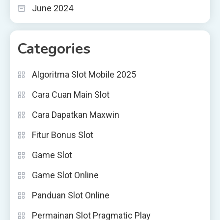
June 2024
Categories
Algoritma Slot Mobile 2025
Cara Cuan Main Slot
Cara Dapatkan Maxwin
Fitur Bonus Slot
Game Slot
Game Slot Online
Panduan Slot Online
Permainan Slot Pragmatic Play