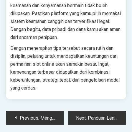
keamanan dan kenyamanan bermain tidak boleh
dilupakan. Pastikan platform yang kamu pilih memakai
sistem keamanan canggih dan terverifikasi legal.
Dengan begitu, data pribadi dan dana kamu akan aman
dari ancaman penipuan.
Dengan menerapkan tips tersebut secara rutin dan
disiplin, peluang untuk mendapatkan keuntungan dari
permainan slot online akan semakin besar. Ingat,
kemenangan terbesar didapatkan dari kombinasi
keberuntungan, strategi tepat, dan pengelolaan modal
yang cerdas.
Post
Previous:
Mengungkap Rahasia Main Slot Maxwin 2026 agar Cuan Melimpah
Next:
Panduan Lengkap Menemukan Situs Slot Gacor Deposit Dana Terpercaya dan Menguntungkan
navigation