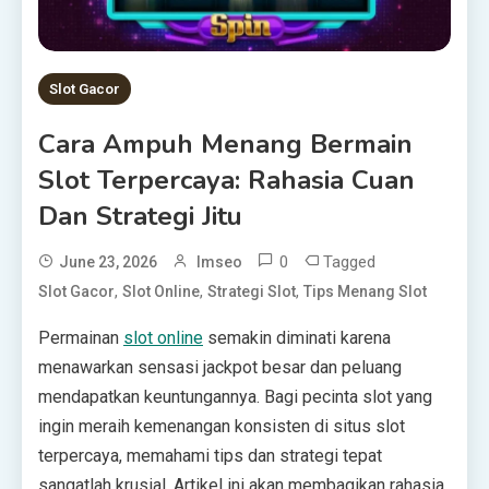
Slot Gacor
Cara Ampuh Menang Bermain
Slot Terpercaya: Rahasia Cuan
Dan Strategi Jitu
0
Tagged
June 23, 2026
Imseo
,
,
,
Slot Gacor
Slot Online
Strategi Slot
Tips Menang Slot
Permainan
slot online
semakin diminati karena
menawarkan sensasi jackpot besar dan peluang
mendapatkan keuntungannya. Bagi pecinta slot yang
ingin meraih kemenangan konsisten di situs slot
terpercaya, memahami tips dan strategi tepat
sangatlah krusial. Artikel ini akan membagikan rahasia