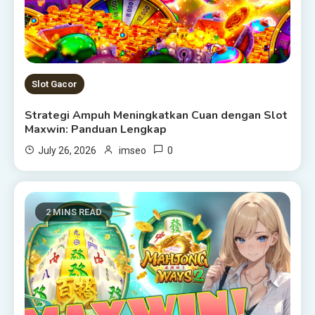
Slot Gacor
Strategi Ampuh Meningkatkan Cuan dengan Slot
Maxwin: Panduan Lengkap
0
July 26, 2026
imseo
2 MINS READ