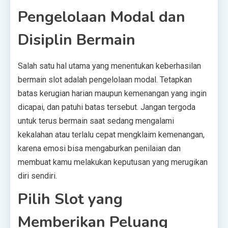
Pengelolaan Modal dan
Disiplin Bermain
Salah satu hal utama yang menentukan keberhasilan
bermain slot adalah pengelolaan modal. Tetapkan
batas kerugian harian maupun kemenangan yang ingin
dicapai, dan patuhi batas tersebut. Jangan tergoda
untuk terus bermain saat sedang mengalami
kekalahan atau terlalu cepat mengklaim kemenangan,
karena emosi bisa mengaburkan penilaian dan
membuat kamu melakukan keputusan yang merugikan
diri sendiri.
Pilih Slot yang
Memberikan Peluang