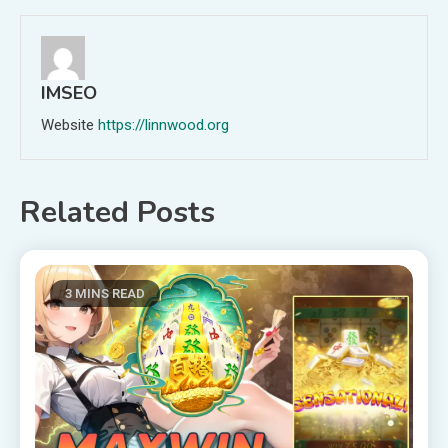
IMSEO
Website
https://linnwood.org
Related Posts
3 MINS READ