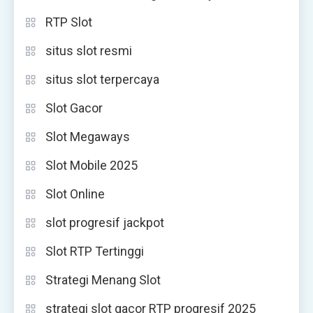
RTP Slot
situs slot resmi
situs slot terpercaya
Slot Gacor
Slot Megaways
Slot Mobile 2025
Slot Online
slot progresif jackpot
Slot RTP Tertinggi
Strategi Menang Slot
strategi slot gacor RTP progresif 2025