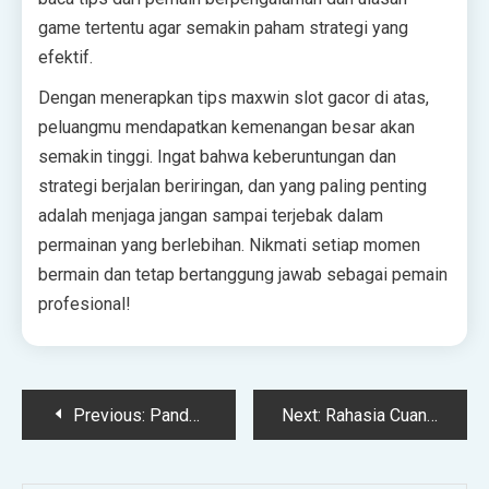
game tertentu agar semakin paham strategi yang
efektif.
Dengan menerapkan tips maxwin slot gacor di atas,
peluangmu mendapatkan kemenangan besar akan
semakin tinggi. Ingat bahwa keberuntungan dan
strategi berjalan beriringan, dan yang paling penting
adalah menjaga jangan sampai terjebak dalam
permainan yang berlebihan. Nikmati setiap momen
bermain dan tetap bertanggung jawab sebagai pemain
profesional!
Post
Previous:
Panduan Lengkap Menemukan Situs Slot Gacor Deposit Dana Terpercaya dan Menguntungkan
Next:
Rahasia Cuan Terus di Dunia Slot Online: Tips Ampuh yang Wajib Kamu Tahu
navigation