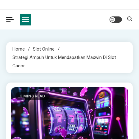
Home
Slot Online
Strategi Ampuh Untuk Mendapatkan Maxwin Di Slot
Gacor
3 MINS READ