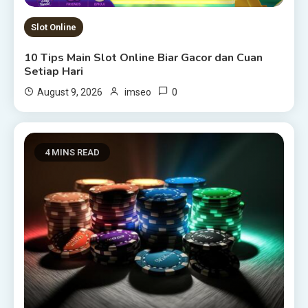
Slot Online
10 Tips Main Slot Online Biar Gacor dan Cuan
Setiap Hari
0
August 9, 2026
imseo
4 MINS READ