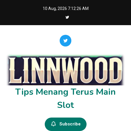
Skip
10 Aug, 2026
7:12:27 AM
to
content
Tips Menang Terus Main
Slot
Subscribe