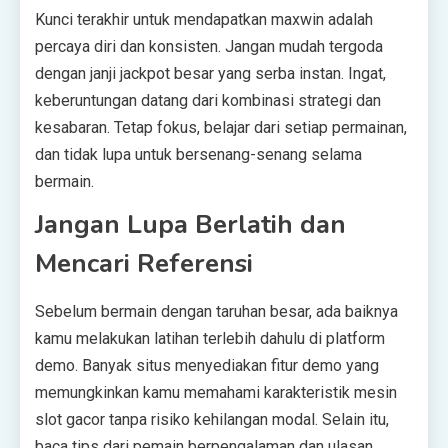
Kunci terakhir untuk mendapatkan maxwin adalah
percaya diri dan konsisten. Jangan mudah tergoda
dengan janji jackpot besar yang serba instan. Ingat,
keberuntungan datang dari kombinasi strategi dan
kesabaran. Tetap fokus, belajar dari setiap permainan,
dan tidak lupa untuk bersenang-senang selama
bermain.
Jangan Lupa Berlatih dan
Mencari Referensi
Sebelum bermain dengan taruhan besar, ada baiknya
kamu melakukan latihan terlebih dahulu di platform
demo. Banyak situs menyediakan fitur demo yang
memungkinkan kamu memahami karakteristik mesin
slot gacor tanpa risiko kehilangan modal. Selain itu,
baca tips dari pemain berpengalaman dan ulasan