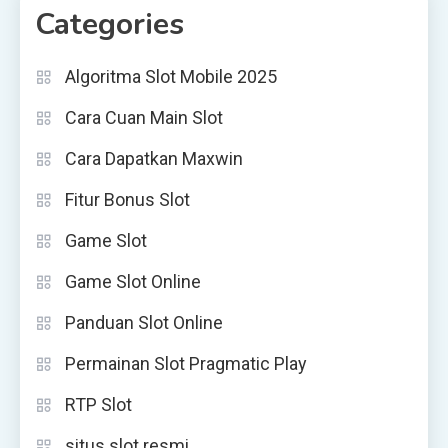
Categories
Algoritma Slot Mobile 2025
Cara Cuan Main Slot
Cara Dapatkan Maxwin
Fitur Bonus Slot
Game Slot
Game Slot Online
Panduan Slot Online
Permainan Slot Pragmatic Play
RTP Slot
situs slot resmi