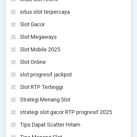
situs slot terpercaya
Slot Gacor
Slot Megaways
Slot Mobile 2025
Slot Online
slot progresif jackpot
Slot RTP Tertinggi
Strategi Menang Slot
strategi slot gacor RTP progresif 2025
Tips Dapat Scatter Hitam