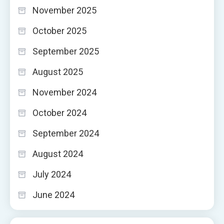
November 2025
October 2025
September 2025
August 2025
November 2024
October 2024
September 2024
August 2024
July 2024
June 2024