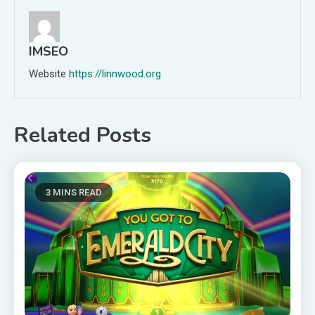
IMSEO
Website
https://linnwood.org
Related Posts
3 MINS READ