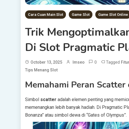
Cara Cuan Main Slot
Game Slot
Game Slot Online
Trik Mengoptimalka
Di Slot Pragmatic P
0
Tagged
October 13, 2025
Imseo
Fitu
Tips Menang Slot
Memahami Peran Scatter 
Simbol
scatter
adalah elemen penting yang memi
memenangkan lebih banyak hadiah. Di Pragmatic Pla
Bonanza” atau simbol dewa di “Gates of Olympus”.