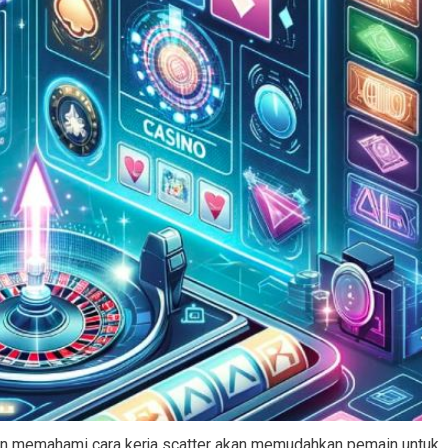
dan memahami cara kerja scatter akan memudahkan pemain untuk