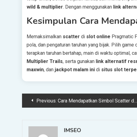
wild & multiplier
. Dengan menggunakan
link alter
Kesimpulan Cara Mendapa
Memaksimalkan
scatter
di
slot online
Pragmatic P
pola, dan pengaturan taruhan yang bijak. Pilih game
terapkan taruhan bertahap, main di waktu optimal, ca
Multiplier Trails
, serta gunakan
link alternatif res
maxwin
, dan
jackpot malam ini
di
situs slot terp
Post
Previous:
Cara Mendapatkan Simbol Scatter di Mobile Slot Pragmatic Play
navigation
IMSEO