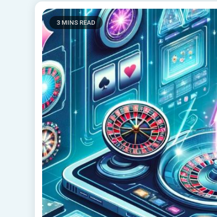
3 MINS READ