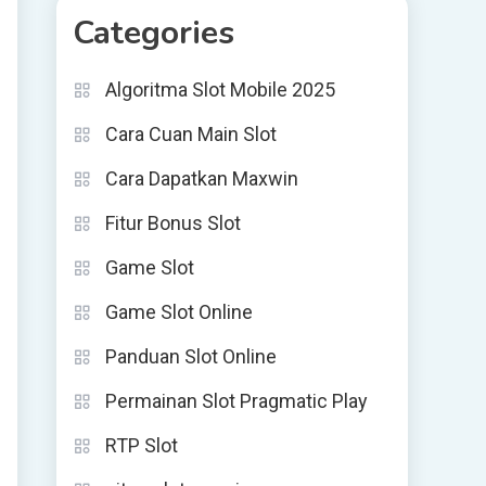
Categories
Algoritma Slot Mobile 2025
Cara Cuan Main Slot
Cara Dapatkan Maxwin
Fitur Bonus Slot
Game Slot
Game Slot Online
Panduan Slot Online
Permainan Slot Pragmatic Play
RTP Slot