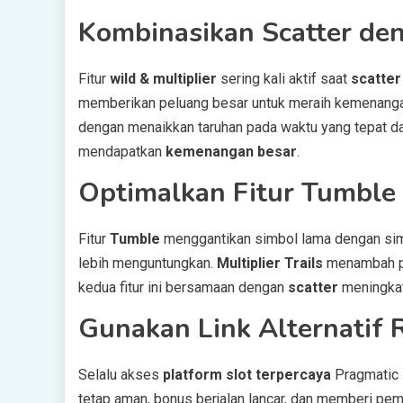
Kombinasikan Scatter den
Fitur
wild & multiplier
sering kali aktif saat
scatter
memberikan peluang besar untuk meraih kemenanga
dengan menaikkan taruhan pada waktu yang tepat d
mendapatkan
kemenangan besar
.
Optimalkan Fitur Tumble d
Fitur
Tumble
menggantikan simbol lama dengan sim
lebih menguntungkan.
Multiplier Trails
menambah pe
kedua fitur ini bersamaan dengan
scatter
meningka
Gunakan Link Alternatif 
Selalu akses
platform slot terpercaya
Pragmatic 
tetap aman, bonus berjalan lancar, dan memberi pe