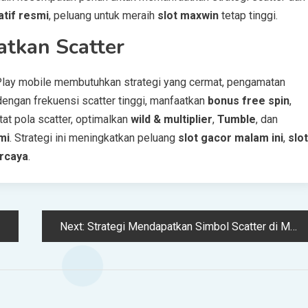
natif resmi
, peluang untuk meraih
slot maxwin
tetap tinggi.
tkan Scatter
lay mobile membutuhkan strategi yang cermat, pengamatan
 dengan frekuensi scatter tinggi, manfaatkan
bonus free spin
,
tat pola scatter, optimalkan
wild & multiplier
,
Tumble
, dan
mi
. Strategi ini meningkatkan peluang
slot gacor malam ini
,
slot
ercaya
.
Next:
Strategi Mendapatkan Simbol Scatter di Mobile Slot