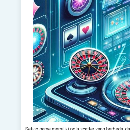
Setiap game memiliki pola scatter yang berbeda, 