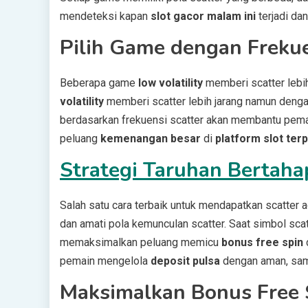
mendeteksi kapan
slot gacor malam ini
terjadi da
Pilih Game dengan Frekue
Beberapa game
low volatility
memberi scatter lebi
volatility
memberi scatter lebih jarang namun deng
berdasarkan frekuensi scatter akan membantu pe
peluang
kemenangan besar
di
platform slot ter
Strategi Taruhan Bertaha
Salah satu cara terbaik untuk mendapatkan scatter
dan amati pola kemunculan scatter. Saat simbol scatt
memaksimalkan peluang memicu
bonus free spin
pemain mengelola
deposit pulsa
dengan aman, sam
Maksimalkan Bonus Free 