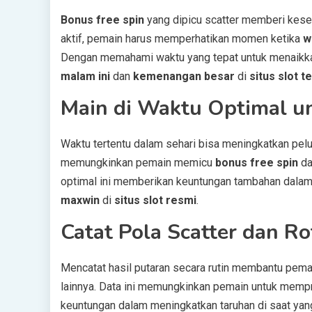
Bonus free spin
yang dipicu scatter memberi kes
aktif, pemain harus memperhatikan momen ketika
w
Dengan memahami waktu yang tepat untuk menaikk
malam ini
dan
kemenangan besar
di
situs slot 
Main di Waktu Optimal u
Waktu tertentu dalam sehari bisa meningkatkan pe
memungkinkan pemain memicu
bonus free spin
d
optimal ini memberikan keuntungan tambahan dala
maxwin
di
situs slot resmi
.
Catat Pola Scatter dan Ro
Mencatat hasil putaran secara rutin membantu pem
lainnya. Data ini memungkinkan pemain untuk memp
keuntungan dalam meningkatkan taruhan di saat yan