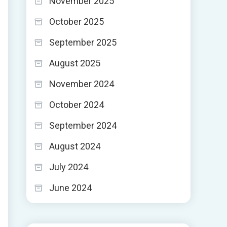
November 2025
October 2025
September 2025
August 2025
November 2024
October 2024
September 2024
August 2024
July 2024
June 2024