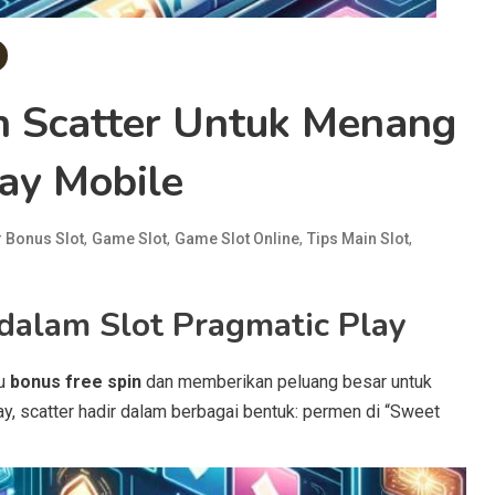
n Scatter Untuk Menang
lay Mobile
,
,
,
,
r Bonus Slot
Game Slot
Game Slot Online
Tips Main Slot
dalam Slot Pragmatic Play
cu
bonus free spin
dan memberikan peluang besar untuk
y, scatter hadir dalam berbagai bentuk: permen di “Sweet