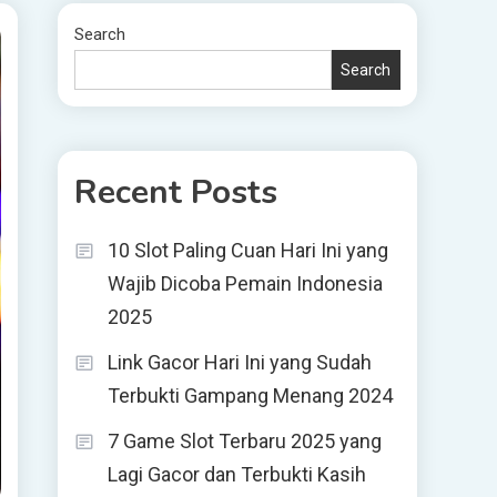
Search
Search
Recent Posts
10 Slot Paling Cuan Hari Ini yang
Wajib Dicoba Pemain Indonesia
2025
Link Gacor Hari Ini yang Sudah
Terbukti Gampang Menang 2024
7 Game Slot Terbaru 2025 yang
Lagi Gacor dan Terbukti Kasih