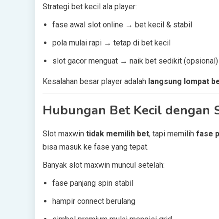
Strategi bet kecil ala player:
fase awal slot online → bet kecil & stabil
pola mulai rapi → tetap di bet kecil
slot gacor menguat → naik bet sedikit (opsional)
Kesalahan besar player adalah
langsung lompat b
Hubungan Bet Kecil dengan 
Slot maxwin
tidak memilih bet
, tapi memilih
fase 
bisa masuk ke fase yang tepat.
Banyak slot maxwin muncul setelah:
fase panjang spin stabil
hampir connect berulang