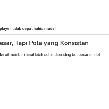
player tidak cepat habis modal
.
esar, Tapi Pola yang Konsisten
kecil
memberi hasil lebih sehat dibanding bet besar di slot