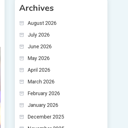
Archives
August 2026
July 2026
June 2026
May 2026
April 2026
March 2026
February 2026
January 2026
December 2025