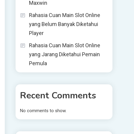
Maxwin
Rahasia Cuan Main Slot Online
yang Belum Banyak Diketahui
Player
Rahasia Cuan Main Slot Online
yang Jarang Diketahui Pemain
Pemula
Recent Comments
No comments to show.