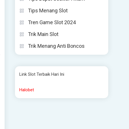
Tips Menang Slot
Tren Game Slot 2024
Trik Main Slot
Trik Menang Anti Boncos
Link Slot Terbaik Hari Ini
Halobet