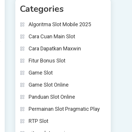
Categories
Algoritma Slot Mobile 2025
Cara Cuan Main Slot
Cara Dapatkan Maxwin
Fitur Bonus Slot
Game Slot
Game Slot Online
Panduan Slot Online
Permainan Slot Pragmatic Play
RTP Slot