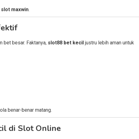
h slot maxwin
.
ektif
 bet besar. Faktanya,
slot88 bet kecil
justru lebih aman untuk
ola benar-benar matang.
l di Slot Online