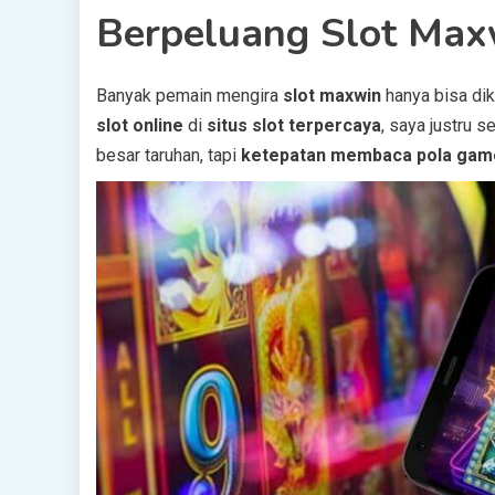
Berpeluang Slot Max
Banyak pemain mengira
slot maxwin
hanya bisa dik
slot online
di
situs slot terpercaya
, saya justru s
besar taruhan, tapi
ketepatan membaca pola game