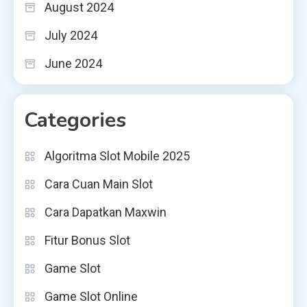
August 2024
July 2024
June 2024
Categories
Algoritma Slot Mobile 2025
Cara Cuan Main Slot
Cara Dapatkan Maxwin
Fitur Bonus Slot
Game Slot
Game Slot Online