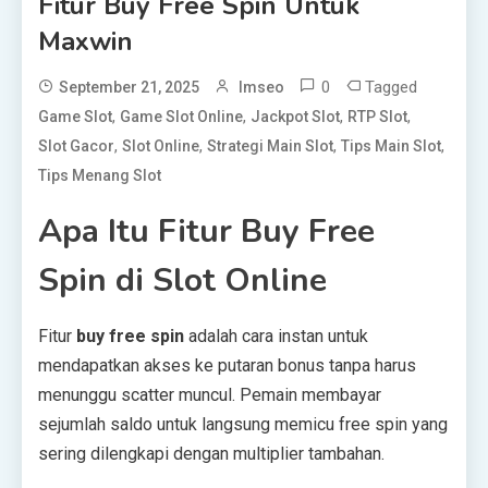
Fitur Buy Free Spin Untuk
Maxwin
0
Tagged
September 21, 2025
Imseo
,
,
,
,
Game Slot
Game Slot Online
Jackpot Slot
RTP Slot
,
,
,
,
Slot Gacor
Slot Online
Strategi Main Slot
Tips Main Slot
Tips Menang Slot
Apa Itu Fitur Buy Free
Spin di Slot Online
Fitur
buy free spin
adalah cara instan untuk
mendapatkan akses ke putaran bonus tanpa harus
menunggu scatter muncul. Pemain membayar
sejumlah saldo untuk langsung memicu free spin yang
sering dilengkapi dengan multiplier tambahan.