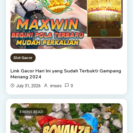
Slot Gacor
Link Gacor Hari Ini yang Sudah Terbukti Gampang
Menang 2024
0
July 31, 2026
imseo
3 MINS READ