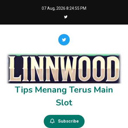
Skip
07 Aug, 2026
8:24:56 PM
to
content
Tips Menang Terus Main
Slot
Subscribe