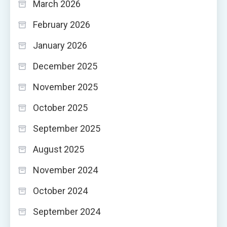
March 2026
February 2026
January 2026
December 2025
November 2025
October 2025
September 2025
August 2025
November 2024
October 2024
September 2024