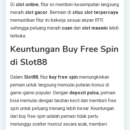
Di
slot online
, fitur ini memberi kesempatan langsung
meraih
slot gacor
. Bermain di
situs slot terpercaya
memastikan fitur ini bekerja sesuai aturan RTP,
sehingga peluang meraih
cuan
dan
slot maxwin
lebih
terbuka.
Keuntungan Buy Free Spin
di Slot88
Dalam
Slot88
, fitur
buy free spin
memungkinkan
pemain untuk langsung memulai putaran bonus di
game-game populer. Dengan
deposit pulsa
, pemain
bisa memulai dengan taruhan kecil dan membeli free
spin untuk peluang menang lebih besar. Keuntungan
dari buy free spin adalah pemain tidak perlu
menunggu scatter muncul secara acak, memberi