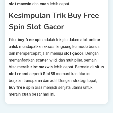
slot maxwin
dan
cuan
lebih cepat.
Kesimpulan Trik Buy Free
Spin Slot Gacor
Fitur
buy free spin
adalah trik jitu dalam
slot online
untuk mendapatkan akses langsung ke mode bonus
dan mempercepat jalan menuju
slot gacor
. Dengan
memanfaatkan scatter, wild, dan multiplier, pemain
bisa meraih
slot maxwin
lebih cepat. Bermain di
situs
slot resmi
seperti
Slot88
memastikan fitur ini
berjalan transparan dan adil. Dengan strategi tepat,
buy free spin
bisa menjadi senjata utama untuk
meraih
cuan
besar hari ini.