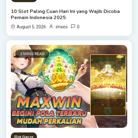
10 Slot Paling Cuan Hari Ini yang Wajib Dicoba
Pemain Indonesia 2025
0
August 5, 2026
imseo
3 MINS READ
Slot Gacor