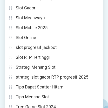
Slot Gacor
Slot Megaways
Slot Mobile 2025
Slot Online
slot progresif jackpot
Slot RTP Tertinggi
Strategi Menang Slot
strategi slot gacor RTP progresif 2025
Tips Dapat Scatter Hitam
Tips Menang Slot
Tren Game Slot 2024