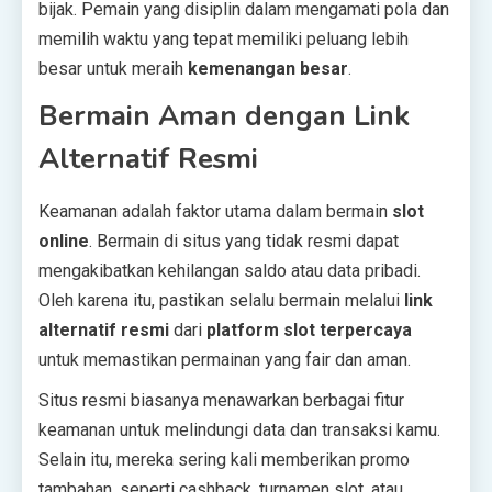
bijak. Pemain yang disiplin dalam mengamati pola dan
memilih waktu yang tepat memiliki peluang lebih
besar untuk meraih
kemenangan besar
.
Bermain Aman dengan Link
Alternatif Resmi
Keamanan adalah faktor utama dalam bermain
slot
online
. Bermain di situs yang tidak resmi dapat
mengakibatkan kehilangan saldo atau data pribadi.
Oleh karena itu, pastikan selalu bermain melalui
link
alternatif resmi
dari
platform slot terpercaya
untuk memastikan permainan yang fair dan aman.
Situs resmi biasanya menawarkan berbagai fitur
keamanan untuk melindungi data dan transaksi kamu.
Selain itu, mereka sering kali memberikan promo
tambahan, seperti cashback, turnamen slot, atau