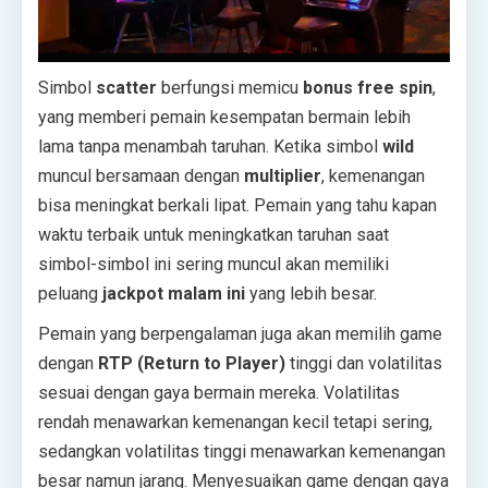
Simbol
scatter
berfungsi memicu
bonus free spin
,
yang memberi pemain kesempatan bermain lebih
lama tanpa menambah taruhan. Ketika simbol
wild
muncul bersamaan dengan
multiplier
, kemenangan
bisa meningkat berkali lipat. Pemain yang tahu kapan
waktu terbaik untuk meningkatkan taruhan saat
simbol-simbol ini sering muncul akan memiliki
peluang
jackpot malam ini
yang lebih besar.
Pemain yang berpengalaman juga akan memilih game
dengan
RTP (Return to Player)
tinggi dan volatilitas
sesuai dengan gaya bermain mereka. Volatilitas
rendah menawarkan kemenangan kecil tetapi sering,
sedangkan volatilitas tinggi menawarkan kemenangan
besar namun jarang. Menyesuaikan game dengan gaya