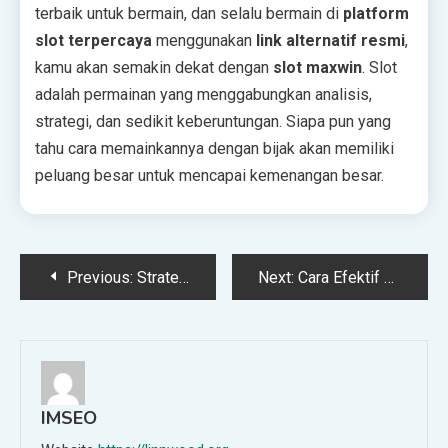
terbaik untuk bermain, dan selalu bermain di
platform
slot terpercaya
menggunakan
link alternatif resmi
,
kamu akan semakin dekat dengan
slot maxwin
. Slot
adalah permainan yang menggabungkan analisis,
strategi, dan sedikit keberuntungan. Siapa pun yang
tahu cara memainkannya dengan bijak akan memiliki
peluang besar untuk mencapai kemenangan besar.
Post
Previous:
Strategi Menang Slot Online: Cara Cerdas dan Terpercaya untuk Meraih Kemenangan
Next:
Cara Efektif untuk Meningkatkan Peluang dan Meraih Kemenangan
navigation
IMSEO