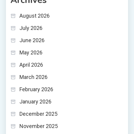
Archives
August 2026
July 2026
June 2026
May 2026
April 2026
March 2026
February 2026
January 2026
December 2025
November 2025