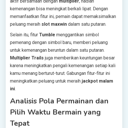
aktif bersamaan dengan
multiplier
, hadiah
kemenangan bisa meningkat berkali lipat. Dengan
memanfaatkan fitur ini, pemain dapat memaksimalkan
peluang meraih
slot maxwin
dalam satu putaran.
Selain itu, fitur
Tumble
menggantikan simbol
pemenang dengan simbol baru, memberi peluang
untuk kemenangan beruntun dalam satu putaran.
Multiplier Trails
juga memberikan keuntungan besar
karena meningkatkan pengali kemenangan setiap kali
kamu menang berturut-turut. Gabungan fitur-fitur ini
meningkatkan peluang untuk meraih
jackpot malam
ini
.
Analisis Pola Permainan dan
Pilih Waktu Bermain yang
Tepat