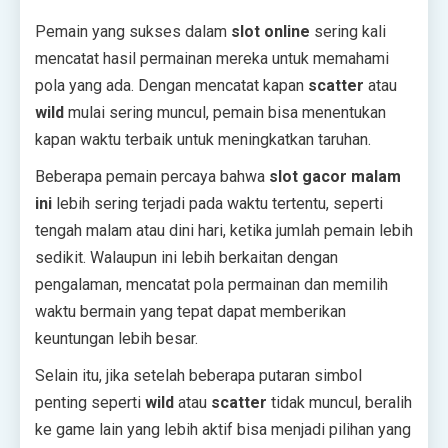
Pemain yang sukses dalam
slot online
sering kali
mencatat hasil permainan mereka untuk memahami
pola yang ada. Dengan mencatat kapan
scatter
atau
wild
mulai sering muncul, pemain bisa menentukan
kapan waktu terbaik untuk meningkatkan taruhan.
Beberapa pemain percaya bahwa
slot gacor malam
ini
lebih sering terjadi pada waktu tertentu, seperti
tengah malam atau dini hari, ketika jumlah pemain lebih
sedikit. Walaupun ini lebih berkaitan dengan
pengalaman, mencatat pola permainan dan memilih
waktu bermain yang tepat dapat memberikan
keuntungan lebih besar.
Selain itu, jika setelah beberapa putaran simbol
penting seperti
wild
atau
scatter
tidak muncul, beralih
ke game lain yang lebih aktif bisa menjadi pilihan yang