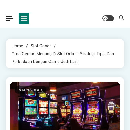
Home
Slot Gacor
Cara Cerdas Menang Di Slot Online: Strategi, Tips, Dan
Perbedaan Dengan Game Judi Lain
5 MINS READ