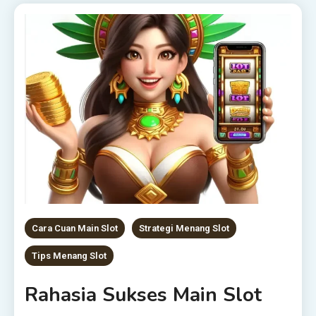
Cara Cuan Main Slot
Strategi Menang Slot
Tips Menang Slot
Rahasia Sukses Main Slot