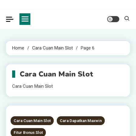
Home
Cara Cuan Main Slot
Page 6
Cara Cuan Main Slot
Cara Cuan Main Slot
Cara Cuan Main Slot
Cara Dapatkan Maxwin
Fitur Bonus Slot