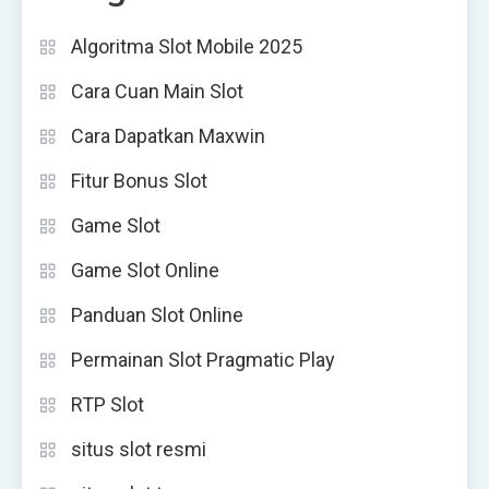
Algoritma Slot Mobile 2025
Cara Cuan Main Slot
Cara Dapatkan Maxwin
Fitur Bonus Slot
Game Slot
Game Slot Online
Panduan Slot Online
Permainan Slot Pragmatic Play
RTP Slot
situs slot resmi