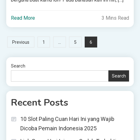
Read More
3 Mins Read
Posts
…
6
Previous
1
5
pagination
Search
Search
Recent Posts
10 Slot Paling Cuan Hari Ini yang Wajib
Dicoba Pemain Indonesia 2025