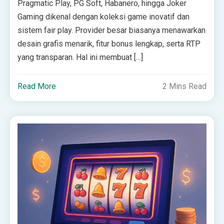
Pragmatic Play, PG Soft, Habanero, hingga Joker
Gaming dikenal dengan koleksi game inovatif dan
sistem fair play. Provider besar biasanya menawarkan
desain grafis menarik, fitur bonus lengkap, serta RTP
yang transparan. Hal ini membuat […]
Read More
2 Mins Read