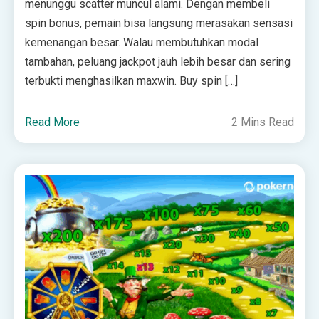
menunggu scatter muncul alami. Dengan membeli
spin bonus, pemain bisa langsung merasakan sensasi
kemenangan besar. Walau membutuhkan modal
tambahan, peluang jackpot jauh lebih besar dan sering
terbukti menghasilkan maxwin. Buy spin […]
Read More
2 Mins Read