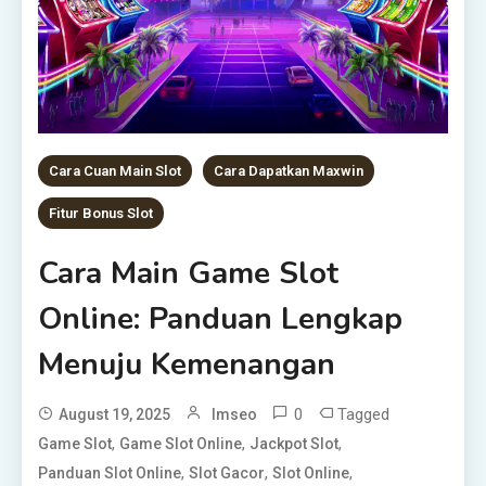
Cara Cuan Main Slot
Cara Dapatkan Maxwin
Fitur Bonus Slot
Cara Main Game Slot
Online: Panduan Lengkap
Menuju Kemenangan
0
Tagged
August 19, 2025
Imseo
,
,
,
Game Slot
Game Slot Online
Jackpot Slot
,
,
,
Panduan Slot Online
Slot Gacor
Slot Online