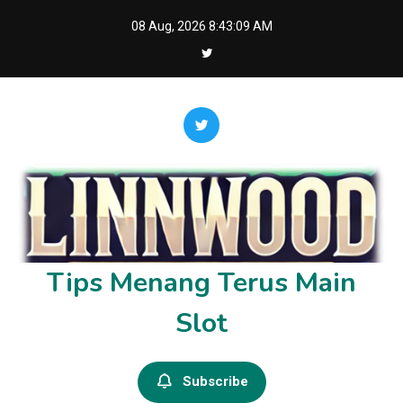
Skip
08 Aug, 2026
8:43:11 AM
to
content
Tips Menang Terus Main
Slot
Subscribe