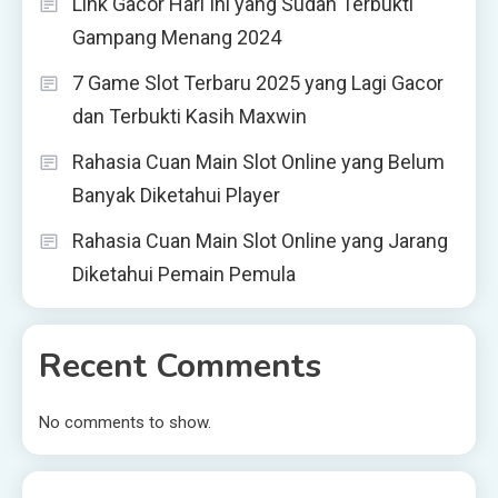
Link Gacor Hari Ini yang Sudah Terbukti
Gampang Menang 2024
7 Game Slot Terbaru 2025 yang Lagi Gacor
dan Terbukti Kasih Maxwin
Rahasia Cuan Main Slot Online yang Belum
Banyak Diketahui Player
Rahasia Cuan Main Slot Online yang Jarang
Diketahui Pemain Pemula
Recent Comments
No comments to show.