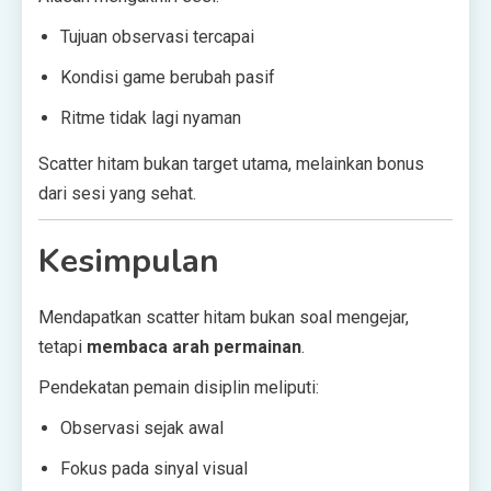
Tujuan observasi tercapai
Kondisi game berubah pasif
Ritme tidak lagi nyaman
Scatter hitam bukan target utama, melainkan bonus
dari sesi yang sehat.
Kesimpulan
Mendapatkan scatter hitam bukan soal mengejar,
tetapi
membaca arah permainan
.
Pendekatan pemain disiplin meliputi:
Observasi sejak awal
Fokus pada sinyal visual