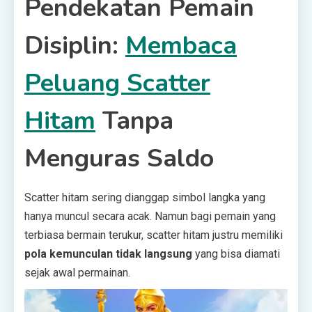
Pendekatan Pemain
Disiplin:
Membaca
Peluang Scatter
Hitam
Tanpa
Menguras Saldo
Scatter hitam sering dianggap simbol langka yang
hanya muncul secara acak. Namun bagi pemain yang
terbiasa bermain terukur, scatter hitam justru memiliki
pola kemunculan tidak langsung
yang bisa diamati
sejak awal permainan.