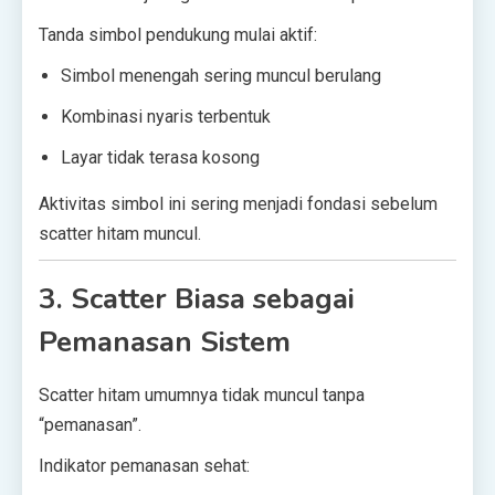
Tanda simbol pendukung mulai aktif:
Simbol menengah sering muncul berulang
Kombinasi nyaris terbentuk
Layar tidak terasa kosong
Aktivitas simbol ini sering menjadi fondasi sebelum
scatter hitam muncul.
3. Scatter Biasa sebagai
Pemanasan Sistem
Scatter hitam umumnya tidak muncul tanpa
“pemanasan”.
Indikator pemanasan sehat: