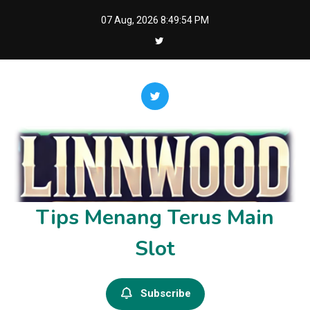
Skip
07 Aug, 2026
8:49:55 PM
to
content
Tips Menang Terus Main
Slot
Subscribe