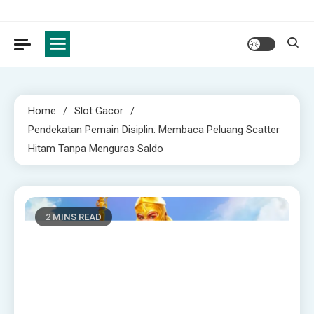
Home
Slot Gacor
Pendekatan Pemain Disiplin: Membaca Peluang Scatter
Hitam Tanpa Menguras Saldo
2 MINS READ