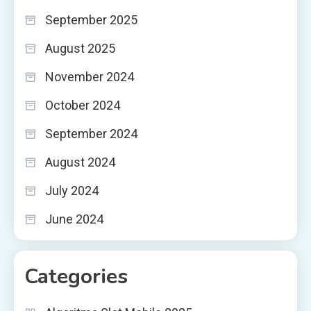
September 2025
August 2025
November 2024
October 2024
September 2024
August 2024
July 2024
June 2024
Categories