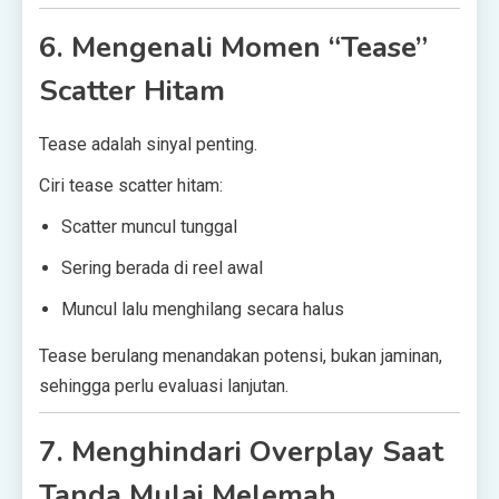
6. Mengenali Momen “Tease”
Scatter Hitam
Tease adalah sinyal penting.
Ciri tease scatter hitam:
Scatter muncul tunggal
Sering berada di reel awal
Muncul lalu menghilang secara halus
Tease berulang menandakan potensi, bukan jaminan,
sehingga perlu evaluasi lanjutan.
7. Menghindari Overplay Saat
Tanda Mulai Melemah