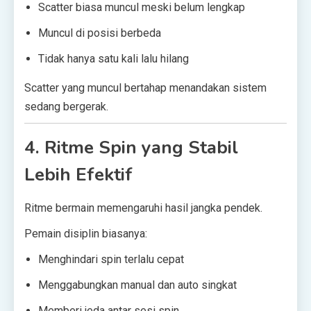
Scatter biasa muncul meski belum lengkap
Muncul di posisi berbeda
Tidak hanya satu kali lalu hilang
Scatter yang muncul bertahap menandakan sistem
sedang bergerak.
4. Ritme Spin yang Stabil
Lebih Efektif
Ritme bermain memengaruhi hasil jangka pendek.
Pemain disiplin biasanya:
Menghindari spin terlalu cepat
Menggabungkan manual dan auto singkat
Memberi jeda antar sesi spin