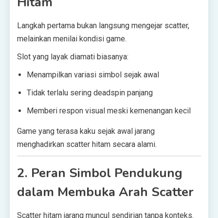
Hitam
Langkah pertama bukan langsung mengejar scatter,
melainkan menilai kondisi game.
Slot yang layak diamati biasanya:
Menampilkan variasi simbol sejak awal
Tidak terlalu sering deadspin panjang
Memberi respon visual meski kemenangan kecil
Game yang terasa kaku sejak awal jarang
menghadirkan scatter hitam secara alami.
2. Peran Simbol Pendukung
dalam Membuka Arah Scatter
Scatter hitam jarang muncul sendirian tanpa konteks.