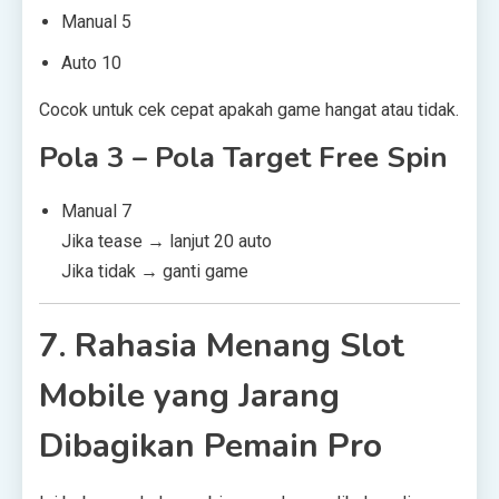
Manual 5
Auto 10
Cocok untuk cek cepat apakah game hangat atau tidak.
Pola 3 – Pola Target Free Spin
Manual 7
Jika tease → lanjut 20 auto
Jika tidak → ganti game
7. Rahasia Menang Slot
Mobile yang Jarang
Dibagikan Pemain Pro