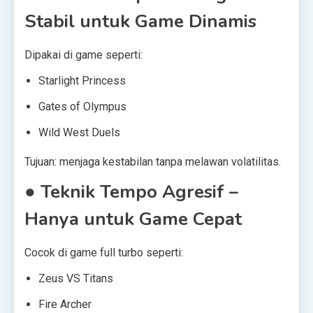
Stabil untuk Game Dinamis
Dipakai di game seperti:
Starlight Princess
Gates of Olympus
Wild West Duels
Tujuan: menjaga kestabilan tanpa melawan volatilitas.
● Teknik Tempo Agresif –
Hanya untuk Game Cepat
Cocok di game full turbo seperti:
Zeus VS Titans
Fire Archer