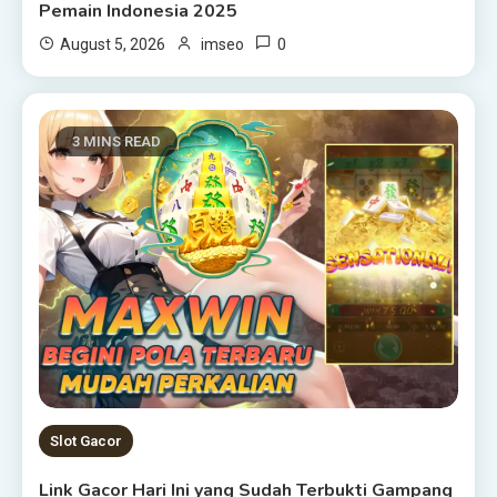
Pemain Indonesia 2025
0
August 5, 2026
imseo
3 MINS READ
Slot Gacor
Link Gacor Hari Ini yang Sudah Terbukti Gampang