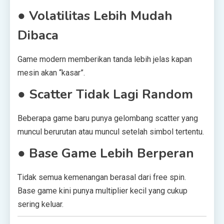
● Volatilitas Lebih Mudah
Dibaca
Game modern memberikan tanda lebih jelas kapan
mesin akan “kasar”.
● Scatter Tidak Lagi Random
Beberapa game baru punya gelombang scatter yang
muncul berurutan atau muncul setelah simbol tertentu.
● Base Game Lebih Berperan
Tidak semua kemenangan berasal dari free spin.
Base game kini punya multiplier kecil yang cukup
sering keluar.