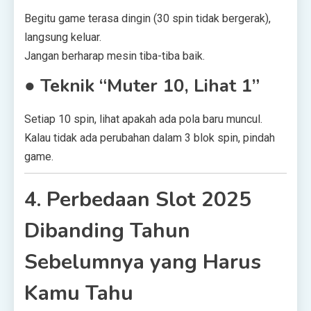
Begitu game terasa dingin (30 spin tidak bergerak),
langsung keluar.
Jangan berharap mesin tiba-tiba baik.
● Teknik “Muter 10, Lihat 1”
Setiap 10 spin, lihat apakah ada pola baru muncul.
Kalau tidak ada perubahan dalam 3 blok spin, pindah
game.
4. Perbedaan Slot 2025
Dibanding Tahun
Sebelumnya yang Harus
Kamu Tahu