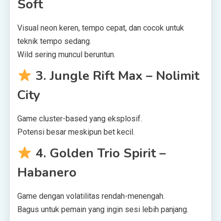
Soft
Visual neon keren, tempo cepat, dan cocok untuk
teknik tempo sedang.
Wild sering muncul beruntun.
3. Jungle Rift Max – Nolimit
City
Game cluster-based yang eksplosif.
Potensi besar meskipun bet kecil.
4. Golden Trio Spirit –
Habanero
Game dengan volatilitas rendah-menengah.
Bagus untuk pemain yang ingin sesi lebih panjang.