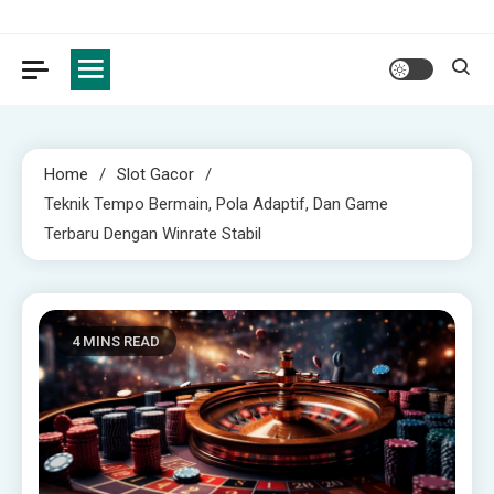
Home
Slot Gacor
Teknik Tempo Bermain, Pola Adaptif, Dan Game
Terbaru Dengan Winrate Stabil
4 MINS READ