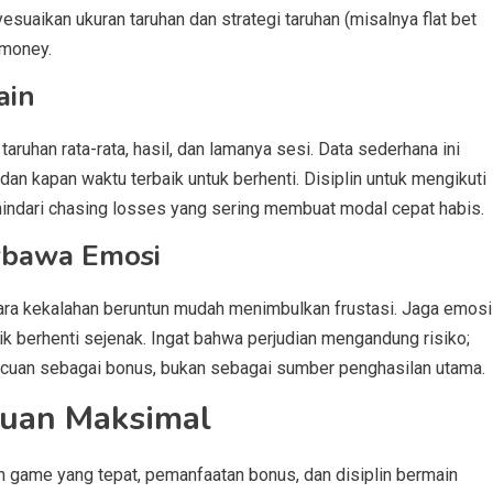
aikan ukuran taruhan dan strategi taruhan (misalnya flat bet
 money.
ain
aruhan rata-rata, hasil, dan lamanya sesi. Data sederhana ini
an kapan waktu terbaik untuk berhenti. Disiplin untuk mengikuti
ndari chasing losses yang sering membuat modal cepat habis.
erbawa Emosi
a kekalahan beruntun mudah menimbulkan frustasi. Jaga emosi
ik berhenti sejenak. Ingat bahwa perjudian mengandung risiko;
 cuan sebagai bonus, bukan sebagai sumber penghasilan utama.
Cuan Maksimal
game yang tepat, pemanfaatan bonus, dan disiplin bermain