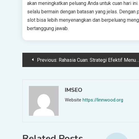
akan meningkatkan peluang Anda untuk cuan hari ini.
selalu bermain dengan batasan yang jelas. Dengan 
slot bisa lebih menyenangkan dan berpeluang meng
bertanggung jawab.
Post
Previous:
Rahasia Cuan: Strategi Efektif Menuju Maxwin di Slot Online
navigation
IMSEO
Website
https://linnwood.org
Related Posts