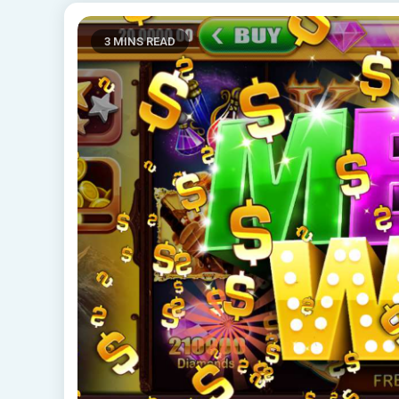
3 MINS READ