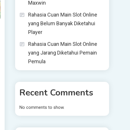
Maxwin
Rahasia Cuan Main Slot Online
yang Belum Banyak Diketahui
Player
Rahasia Cuan Main Slot Online
yang Jarang Diketahui Pemain
Pemula
Recent Comments
No comments to show.