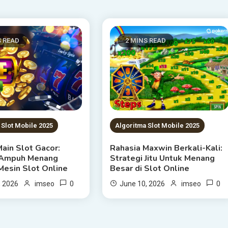
S READ
2 MINS READ
 Slot Mobile 2025
Algoritma Slot Mobile 2025
ain Slot Gacor:
Rahasia Maxwin Berkali-Kali:
 Ampuh Menang
Strategi Jitu Untuk Menang
Mesin Slot Online
Besar di Slot Online
0
0
, 2026
imseo
June 10, 2026
imseo