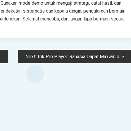
 Gunakan mode demo untuk menguji strategi, catat hasil, dan
pendekatan sistematis dan kepala dingin, pengalaman bermain
untungkan. Selamat mencoba, dan jangan lupa bermain secara
Next:
Trik Pro Player: Rahasia Dapat Maxwin di Slot Online