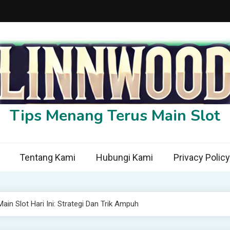
Tips Menang Terus Main Slot
Tentang Kami
Hubungi Kami
Privacy Policy
ain Slot Hari Ini: Strategi Dan Trik Ampuh