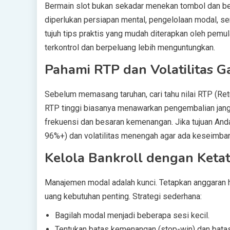
Bermain slot bukan sekadar menekan tombol dan ber
diperlukan persiapan mental, pengelolaan modal, ser
tujuh tips praktis yang mudah diterapkan oleh pem
terkontrol dan berpeluang lebih menguntungkan.
Pahami RTP dan Volatilitas 
Sebelum memasang taruhan, cari tahu nilai RTP (Retu
RTP tinggi biasanya menawarkan pengembalian jangk
frekuensi dan besaran kemenangan. Jika tujuan Anda 
96%+) dan volatilitas menengah agar ada keseimban
Kelola Bankroll dengan Keta
Manajemen modal adalah kunci. Tetapkan anggaran h
uang kebutuhan penting. Strategi sederhana:
Bagilah modal menjadi beberapa sesi kecil.
Tentukan batas kemenangan (stop-win) dan batas 