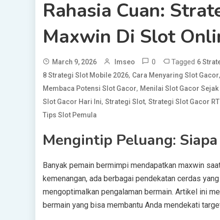
Rahasia Cuan: Strate
Maxwin Di Slot Onli
0
Tagged
March 9, 2026
Imseo
6 Strat
,
8 Strategi Slot Mobile 2026
Cara Menyaring Slot Gacor
,
Membaca Potensi Slot Gacor
Menilai Slot Gacor Seja
,
,
Slot Gacor Hari Ini
Strategi Slot
Strategi Slot Gacor R
Tips Slot Pemula
Mengintip Peluang: Siapa
Banyak pemain bermimpi mendapatkan maxwin saat b
kemenangan, ada berbagai pendekatan cerdas yang 
mengoptimalkan pengalaman bermain. Artikel ini mem
bermain yang bisa membantu Anda mendekati target 