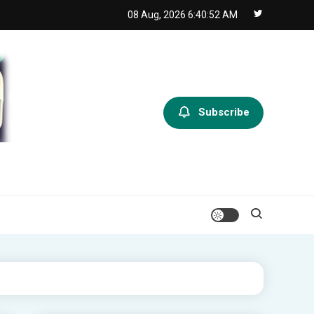
08 Aug, 2026
6:40:53 AM
Subscribe