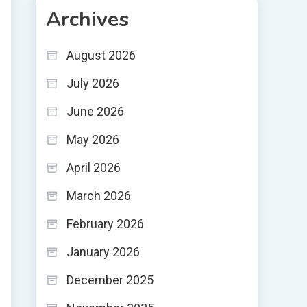
Archives
August 2026
July 2026
June 2026
May 2026
April 2026
March 2026
February 2026
January 2026
December 2025