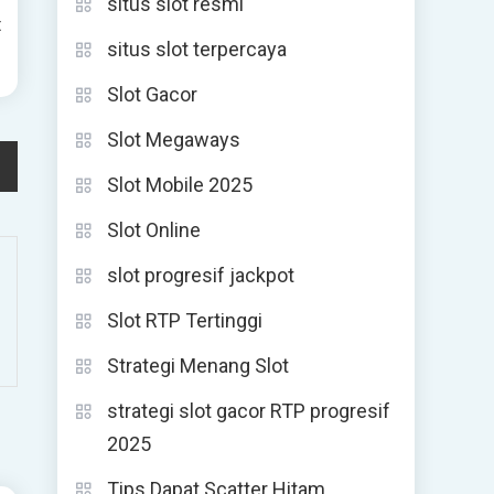
situs slot resmi
t
situs slot terpercaya
Slot Gacor
Slot Megaways
Slot Mobile 2025
Slot Online
slot progresif jackpot
Slot RTP Tertinggi
Strategi Menang Slot
strategi slot gacor RTP progresif
2025
Tips Dapat Scatter Hitam