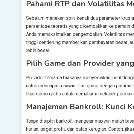
Pahami RTP dan Volatilitas M
Sebelum menekan spin, kenali dua parameter krusial:
persentase teoretis yang dikembalikan ke pemain da
Anda memaksimalkan pengembalian. Volatilitas men
tinggi cenderung memberikan pembayaran besar jara
lebih besar.
Pilih Game dan Provider yang
Provider ternama biasanya menyediakan judul dengan 
untuk mencapai maxwin. Cari game dengan putaran bo
lihat demo gratis untuk memahami mekanik permai
Manajemen Bankroll: Kunci 
Tanpa disiplin bankroll, mengejar maxwin malah bi
harian, target profit, dan batas kerugian. Contoh: ji