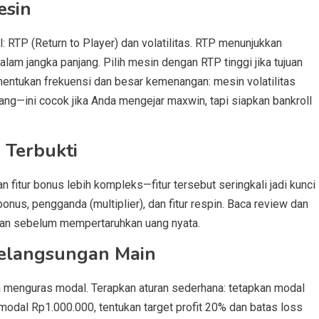
esin
 RTP (Return to Player) dan volatilitas. RTP menunjukkan
lam jangka panjang. Pilih mesin dengan RTP tinggi jika tujuan
entukan frekuensi dan besar kemenangan: mesin volatilitas
ng—ini cocok jika Anda mengejar maxwin, tapi siapkan bankroll
 Terbukti
fitur bonus lebih kompleks—fitur tersebut seringkali jadi kunci
nus, pengganda (multiplier), dan fitur respin. Baca review dan
nan sebelum mempertaruhkan uang nyata.
Kelangsungan Main
sa menguras modal. Terapkan aturan sederhana: tetapkan modal
ka modal Rp1.000.000, tentukan target profit 20% dan batas loss