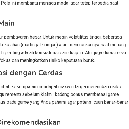
n. Pola ini membantu menjaga modal agar tetap tersedia saat
Main
 pembayaran besar. Untuk mesin volatilitas tinggi, beberapa
kekalahan (martingale ringan) atau menurunkannya saat menang.
 penting adalah konsistensi dan disiplin. Atur juga durasi sesi
fokus dan meningkatkan risiko keputusan buruk.
si dengan Cerdas
nambah kesempatan mendapat maxwin tanpa menambah risiko
 requirement) sebelum klaim—kadang bonus membatasi game
onus pada game yang Anda pahami agar potensi cuan benar-benar
Direkomendasikan