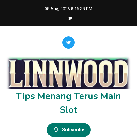
Skip
08 Aug, 2026
8:16:40 PM
to
content
Tips Menang Terus Main
Slot
Subscribe