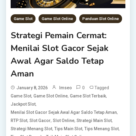
Game Slot
Game Slot Online
Panduan Slot Online
Strategi Pemain Cermat:
Menilai Slot Gacor Sejak
Awal Agar Saldo Tetap
Aman
0
Tagged
January 8, 2026
Imseo
,
,
,
Game Slot
Game Slot Online
Game Slot Terbaik
,
Jackpot Slot
,
Menilai Slot Gacor Sejak Awal Agar Saldo Tetap Aman
,
,
,
,
RTP Slot
Slot Gacor
Slot Online
Strategi Main Slot
,
,
,
Strategi Menang Slot
Tips Main Slot
Tips Menang Slot