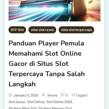
RTP Slot
situs slot resmi
situs slot terpercaya
Panduan Player Pemula
Memahami Slot Online
Gacor di Situs Slot
Terpercaya Tanpa Salah
Langkah
0
Tagged
January 5, 2026
Imseo
,
,
,
Slot Gacor
Slot Online
Slot Online 2024
,
,
Strategi Main Slot
Strategi Menang Slot