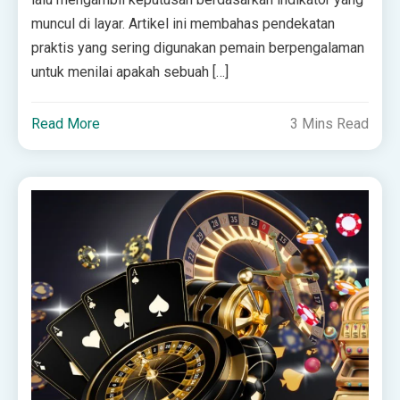
muncul di layar. Artikel ini membahas pendekatan
praktis yang sering digunakan pemain berpengalaman
untuk menilai apakah sebuah […]
Read More
3 Mins Read