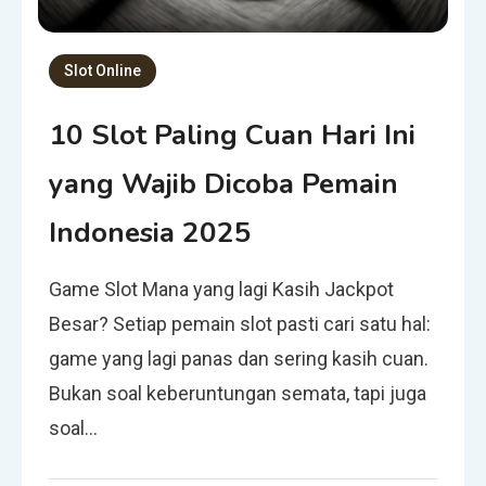
Slot Online
10 Slot Paling Cuan Hari Ini
yang Wajib Dicoba Pemain
Indonesia 2025
Game Slot Mana yang lagi Kasih Jackpot
Besar? Setiap pemain slot pasti cari satu hal:
game yang lagi panas dan sering kasih cuan.
Bukan soal keberuntungan semata, tapi juga
soal…