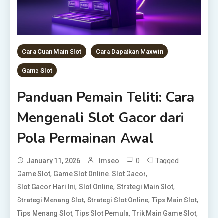
Cara Cuan Main Slot
Cara Dapatkan Maxwin
Game Slot
Panduan Pemain Teliti: Cara
Mengenali Slot Gacor dari
Pola Permainan Awal
0
Tagged
January 11, 2026
Imseo
,
,
,
Game Slot
Game Slot Online
Slot Gacor
,
,
,
Slot Gacor Hari Ini
Slot Online
Strategi Main Slot
,
,
,
Strategi Menang Slot
Strategi Slot Online
Tips Main Slot
,
,
,
Tips Menang Slot
Tips Slot Pemula
Trik Main Game Slot