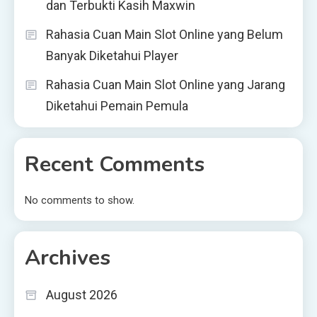
dan Terbukti Kasih Maxwin
Rahasia Cuan Main Slot Online yang Belum
Banyak Diketahui Player
Rahasia Cuan Main Slot Online yang Jarang
Diketahui Pemain Pemula
Recent Comments
No comments to show.
Archives
August 2026