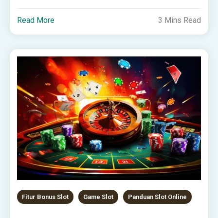
Read More
3 Mins Read
Fitur Bonus Slot
Game Slot
Panduan Slot Online