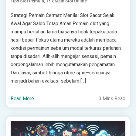
,
Tips Slot Pemula
Trik Main Slot Online
Strategi Pemain Cermat: Menilai Slot Gacor Sejak
Awal Agar Saldo Tetap Aman Pemain slot yang
mampu bertahan lama biasanya tidak terpaku pada
hasil besar. Fokus utama mereka adalah membaca
kondisi permainan sebelum modal terkuras perlahan
tanpa disadari. Alih-alih mengejar sensasi, pemain
berpengalaman lebih mengutamakan pengamatan.
Dari layar, simbol, hingga ritme spin—semuanya
menjadi bahan evaluasi sebelum […]
Read More
3 Mins Read