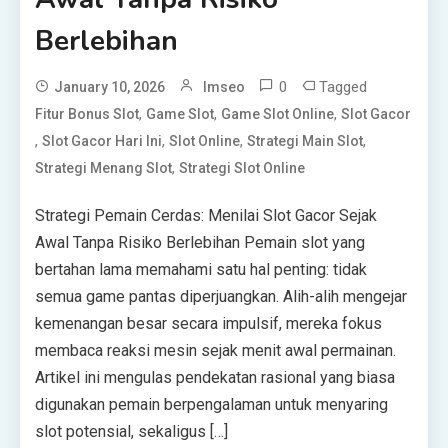
Berlebihan
0
Tagged
January 10, 2026
Imseo
,
,
,
Fitur Bonus Slot
Game Slot
Game Slot Online
Slot Gacor
,
,
,
,
Slot Gacor Hari Ini
Slot Online
Strategi Main Slot
,
Strategi Menang Slot
Strategi Slot Online
Strategi Pemain Cerdas: Menilai Slot Gacor Sejak
Awal Tanpa Risiko Berlebihan Pemain slot yang
bertahan lama memahami satu hal penting: tidak
semua game pantas diperjuangkan. Alih-alih mengejar
kemenangan besar secara impulsif, mereka fokus
membaca reaksi mesin sejak menit awal permainan.
Artikel ini mengulas pendekatan rasional yang biasa
digunakan pemain berpengalaman untuk menyaring
slot potensial, sekaligus […]