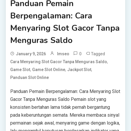
Panduan Pemain
Berpengalaman: Cara
Menyaring Slot Gacor Tanpa
Menguras Saldo
0
Tagged
January 9, 2026
Imseo
,
Cara Menyaring Slot Gacor Tanpa Menguras Saldo
,
,
,
Game Slot
Game Slot Online
Jackpot Slot
Panduan Slot Online
Panduan Pemain Berpengalaman: Cara Menyaring Slot
Gacor Tanpa Menguras Saldo Pemain slot yang
konsisten bertahan lama tidak pernah bergantung
pada keberuntungan semata. Mereka membaca sinyal
permainan sejak awal, menyaring game dengan logika,
lalu mengambil keputusan berdasarkan indikator yang