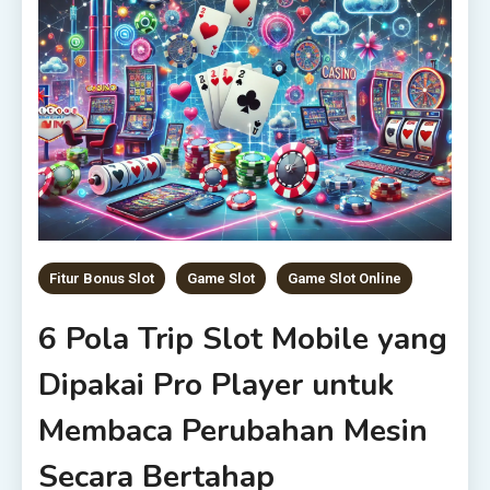
Fitur Bonus Slot
Game Slot
Game Slot Online
6 Pola Trip Slot Mobile yang
Dipakai Pro Player untuk
Membaca Perubahan Mesin
Secara Bertahap