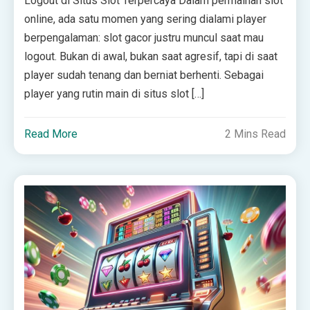
Logout di Situs Slot Terpercaya Dalam permainan slot
online, ada satu momen yang sering dialami player
berpengalaman: slot gacor justru muncul saat mau
logout. Bukan di awal, bukan saat agresif, tapi di saat
player sudah tenang dan berniat berhenti. Sebagai
player yang rutin main di situs slot […]
Read More
2 Mins Read