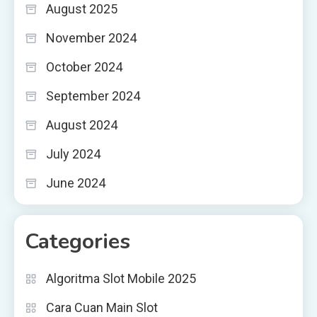
August 2025
November 2024
October 2024
September 2024
August 2024
July 2024
June 2024
Categories
Algoritma Slot Mobile 2025
Cara Cuan Main Slot