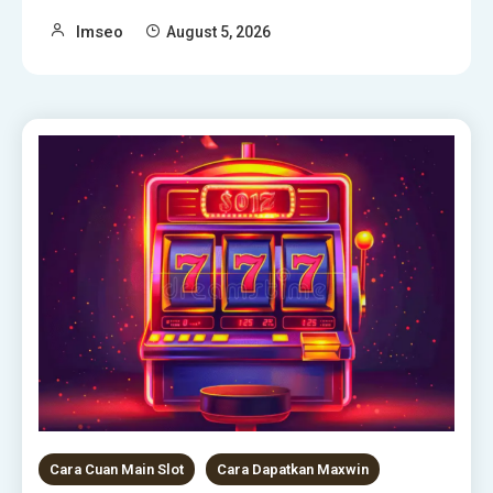
Imseo
August 5, 2026
Cara Cuan Main Slot
Cara Dapatkan Maxwin