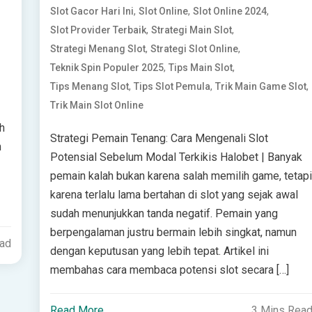
,
,
,
Slot Gacor Hari Ini
Slot Online
Slot Online 2024
,
,
Slot Provider Terbaik
Strategi Main Slot
,
,
Strategi Menang Slot
Strategi Slot Online
,
,
Teknik Spin Populer 2025
Tips Main Slot
,
,
,
Tips Menang Slot
Tips Slot Pemula
Trik Main Game Slot
Trik Main Slot Online
h
Strategi Pemain Tenang: Cara Mengenali Slot
m
Potensial Sebelum Modal Terkikis Halobet | Banyak
pemain kalah bukan karena salah memilih game, tetap
karena terlalu lama bertahan di slot yang sejak awal
sudah menunjukkan tanda negatif. Pemain yang
berpengalaman justru bermain lebih singkat, namun
ead
dengan keputusan yang lebih tepat. Artikel ini
membahas cara membaca potensi slot secara […]
Read More
3 Mins Rea