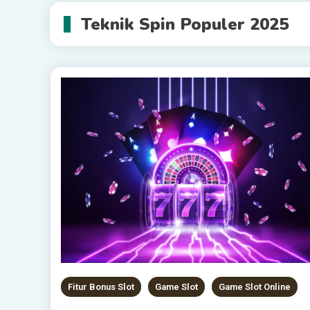
Teknik Spin Populer 2025
Fitur Bonus Slot
Game Slot
Game Slot Online