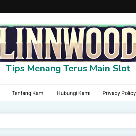
Tips Menang Terus Main Slot
Tentang Kami
Hubungi Kami
Privacy Policy