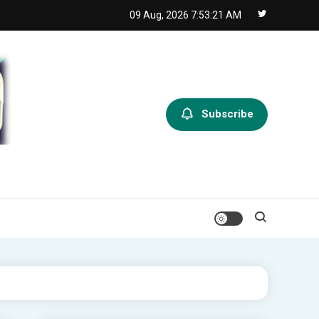
09 Aug, 2026
7:53:22 AM
Subscribe