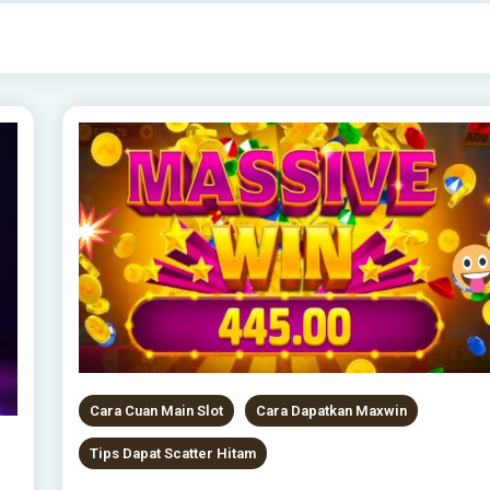
Cara Cuan Main Slot
Cara Dapatkan Maxwin
Tips Dapat Scatter Hitam