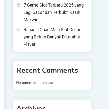
7 Game Slot Terbaru 2025 yang
Lagi Gacor dan Terbukti Kasih
Maxwin
Rahasia Cuan Main Slot Online
yang Belum Banyak Diketahui
Player
Recent Comments
No comments to show.
Archives