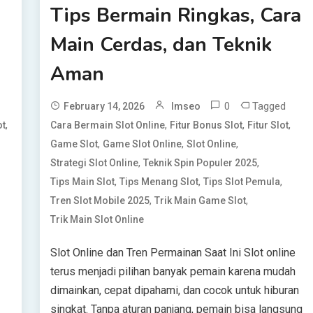
Tips Bermain Ringkas, Cara
Main Cerdas, dan Teknik
Aman
0
Tagged
February 14, 2026
Imseo
,
,
,
,
Cara Bermain Slot Online
Fitur Bonus Slot
Fitur Slot
ot
,
,
,
Game Slot
Game Slot Online
Slot Online
,
,
Strategi Slot Online
Teknik Spin Populer 2025
,
,
,
Tips Main Slot
Tips Menang Slot
Tips Slot Pemula
,
,
Tren Slot Mobile 2025
Trik Main Game Slot
Trik Main Slot Online
Slot Online dan Tren Permainan Saat Ini Slot online
terus menjadi pilihan banyak pemain karena mudah
dimainkan, cepat dipahami, dan cocok untuk hiburan
singkat. Tanpa aturan panjang, pemain bisa langsung