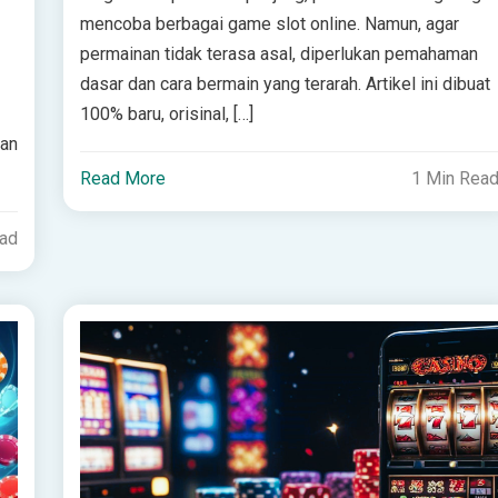
mencoba berbagai game slot online. Namun, agar
permainan tidak terasa asal, diperlukan pemahaman
dasar dan cara bermain yang terarah. Artikel ini dibuat
100% baru, orisinal, […]
ran
Read More
1 Min Rea
ead