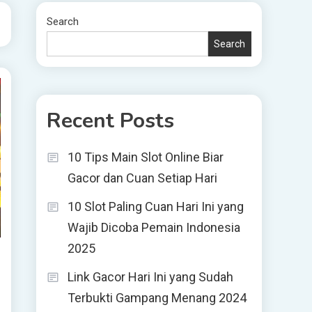
Search
Search
Recent Posts
10 Tips Main Slot Online Biar
Gacor dan Cuan Setiap Hari
10 Slot Paling Cuan Hari Ini yang
Wajib Dicoba Pemain Indonesia
2025
Link Gacor Hari Ini yang Sudah
Terbukti Gampang Menang 2024