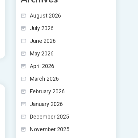
August 2026
July 2026
June 2026
d
May 2026
April 2026
March 2026
February 2026
January 2026
December 2025
November 2025