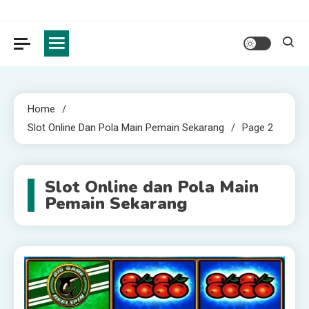
Home
Slot Online Dan Pola Main Pemain Sekarang
Page 2
Slot Online dan Pola Main
Pemain Sekarang