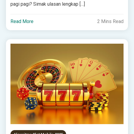
pagi pagi? Simak ulasan lengkap […]
Read More
2 Mins Read