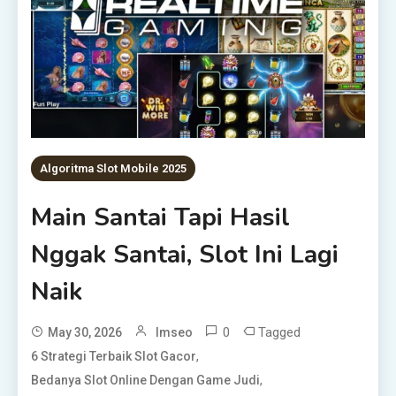
Algoritma Slot Mobile 2025
Main Santai Tapi Hasil
Nggak Santai, Slot Ini Lagi
Naik
0
Tagged
May 30, 2026
Imseo
,
6 Strategi Terbaik Slot Gacor
,
Bedanya Slot Online Dengan Game Judi