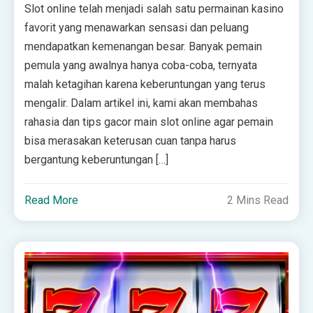
Slot online telah menjadi salah satu permainan kasino
favorit yang menawarkan sensasi dan peluang
mendapatkan kemenangan besar. Banyak pemain
pemula yang awalnya hanya coba-coba, ternyata
malah ketagihan karena keberuntungan yang terus
mengalir. Dalam artikel ini, kami akan membahas
rahasia dan tips gacor main slot online agar pemain
bisa merasakan keterusan cuan tanpa harus
bergantung keberuntungan […]
Read More
2 Mins Read