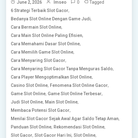
0
Tagged
June 2, 2026
Imseo
,
6 Strategi Terbaik Slot Gacor
,
Bedanya Slot Online Dengan Game Judi
,
Cara Bermain Slot Online
,
Cara Main Slot Online Paling Efisien
,
Cara Memahami Dasar Slot Online
,
Cara Memilih Game Slot Online
,
Cara Menyaring Slot Gacor
,
Cara Menyaring Slot Gacor Tanpa Menguras Saldo
,
Cara Player Mengoptimalkan Slot Online
,
,
Casino Slot Online
Fenomena Slot Online Gacor
,
,
Game Slot Online
Game Slot Online Terbesar
,
,
Judi Slot Online
Main Slot Online
,
Membaca Potensi Slot Gacor
,
Menilai Slot Gacor Sejak Awal Agar Saldo Tetap Aman
,
,
Panduan Slot Online
Rekomendasi Slot Online
,
,
,
Slot Gacor
Slot Gacor Hari Ini
Slot Online