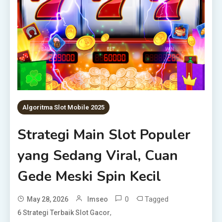
Algoritma Slot Mobile 2025
Strategi Main Slot Populer
yang Sedang Viral, Cuan
Gede Meski Spin Kecil
0
Tagged
May 28, 2026
Imseo
,
6 Strategi Terbaik Slot Gacor