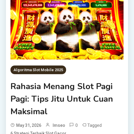
Algoritma Slot Mobile 2025
Rahasia Menang Slot Pagi
Pagi: Tips Jitu Untuk Cuan
Maksimal
0
Tagged
May 31, 2026
Imseo
,
6 Strategi Terbaik Slot Gacor