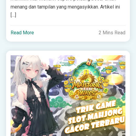
menang dan tampilan yang mengasyikkan. Artikel ini
[…]
Read More
2 Mins Read