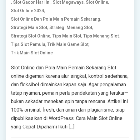
,
,
,
,
Slot Gacor Hari Ini
Slot Megaways
Slot Online
,
Slot Online 2024
,
Slot Online Dan Pola Main Pemain Sekarang
,
,
Strategi Main Slot
Strategi Menang Slot
,
,
,
Strategi Slot Online
Tips Main Slot
Tips Menang Slot
,
,
Tips Slot Pemula
Trik Main Game Slot
Trik Main Slot Online
Slot Online dan Pola Main Pemain Sekarang Slot
online digemari karena alur singkat, kontrol sederhana,
dan fleksibel dimainkan kapan saja. Agar pengalaman
tetap nyaman, pemain perlu pendekatan yang terukur—
bukan sekadar menekan spin tanpa rencana. Artikel ini
100% orisinal, fresh, dan aman dari plagiarisme, siap
dipublikasikan di WordPress. Cara Main Slot Online
yang Cepat Dipahami Ikuti […]