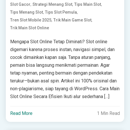
,
,
,
Slot Gacor
Strategi Menang Slot
Tips Main Slot
,
,
Tips Menang Slot
Tips Slot Pemula
,
,
Tren Slot Mobile 2025
Trik Main Game Slot
Trik Main Slot Online
Mengapa Slot Online Tetap Diminati? Slot online
digemari karena proses instan, navigasi simpel, dan
cocok dimainkan kapan saja. Tanpa aturan panjang,
pemain bisa langsung menikmati permainan. Agar
tetap nyaman, penting bermain dengan pendekatan
terukur—bukan asal spin. Artikel ini 100% orisinal dan
non-plagiarisme, siap tayang di WordPress. Cara Main
Slot Online Secara Efisien Ikuti alur sederhana […]
Read More
1 Min Read