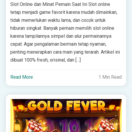
Slot Online dan Minat Pemain Saat Ini Slot online
tetap menjadi game favorit karena mudah dimainkan,
tidak memerlukan waktu lama, dan cocok untuk
hiburan singkat. Banyak pemain memilih slot online
karena tampilannya simpel dan alur permainannya
cepat. Agar pengalaman bermain tetap nyaman,
penting menerapkan cara main yang terarah. Artikel ini
dibuat 100% fresh, orisinal, dan […]
Read More
1 Min Read