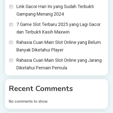
Link Gacor Hari Ini yang Sudah Terbukti
Gampang Menang 2024
7 Game Slot Terbaru 2025 yang Lagi Gacor
dan Terbukti Kasih Maxwin
Rahasia Cuan Main Slot Online yang Belum
Banyak Diketahui Player
Rahasia Cuan Main Slot Online yang Jarang
Diketahui Pemain Pemula
Recent Comments
No comments to show.