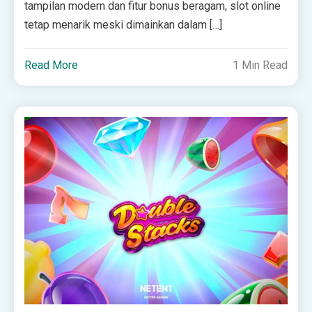
tampilan modern dan fitur bonus beragam, slot online
tetap menarik meski dimainkan dalam […]
Read More
1 Min Read