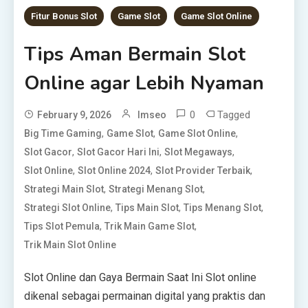
Fitur Bonus Slot
Game Slot
Game Slot Online
Tips Aman Bermain Slot
Online agar Lebih Nyaman
0
Tagged
February 9, 2026
Imseo
,
,
,
Big Time Gaming
Game Slot
Game Slot Online
,
,
,
Slot Gacor
Slot Gacor Hari Ini
Slot Megaways
,
,
,
Slot Online
Slot Online 2024
Slot Provider Terbaik
,
,
Strategi Main Slot
Strategi Menang Slot
,
,
,
Strategi Slot Online
Tips Main Slot
Tips Menang Slot
,
,
Tips Slot Pemula
Trik Main Game Slot
Trik Main Slot Online
Slot Online dan Gaya Bermain Saat Ini Slot online
dikenal sebagai permainan digital yang praktis dan