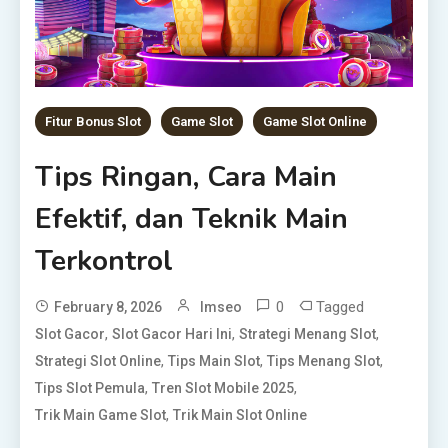
Fitur Bonus Slot
Game Slot
Game Slot Online
Tips Ringan, Cara Main
Efektif, dan Teknik Main
Terkontrol
0
Tagged
February 8, 2026
Imseo
,
,
,
Slot Gacor
Slot Gacor Hari Ini
Strategi Menang Slot
,
,
,
Strategi Slot Online
Tips Main Slot
Tips Menang Slot
,
,
Tips Slot Pemula
Tren Slot Mobile 2025
,
Trik Main Game Slot
Trik Main Slot Online