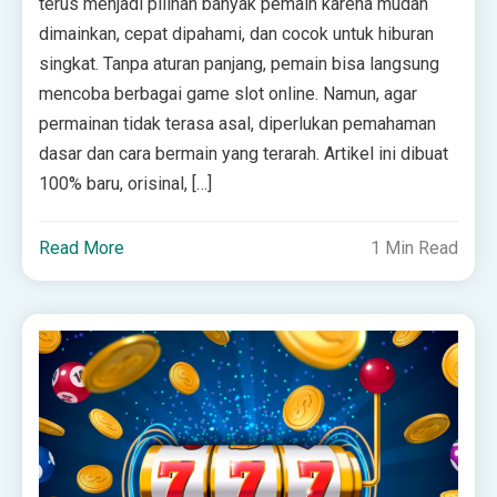
terus menjadi pilihan banyak pemain karena mudah
dimainkan, cepat dipahami, dan cocok untuk hiburan
singkat. Tanpa aturan panjang, pemain bisa langsung
mencoba berbagai game slot online. Namun, agar
permainan tidak terasa asal, diperlukan pemahaman
dasar dan cara bermain yang terarah. Artikel ini dibuat
100% baru, orisinal, […]
Read More
1 Min Read