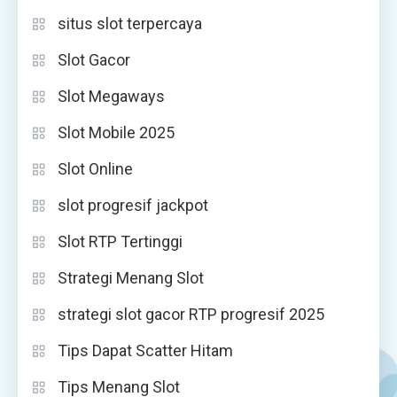
situs slot terpercaya
Slot Gacor
Slot Megaways
Slot Mobile 2025
Slot Online
slot progresif jackpot
Slot RTP Tertinggi
Strategi Menang Slot
strategi slot gacor RTP progresif 2025
Tips Dapat Scatter Hitam
Tips Menang Slot