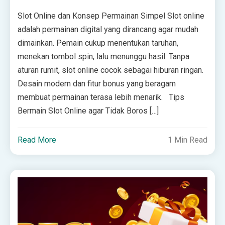
Slot Online dan Konsep Permainan Simpel Slot online
adalah permainan digital yang dirancang agar mudah
dimainkan. Pemain cukup menentukan taruhan,
menekan tombol spin, lalu menunggu hasil. Tanpa
aturan rumit, slot online cocok sebagai hiburan ringan.
Desain modern dan fitur bonus yang beragam
membuat permainan terasa lebih menarik. Tips
Bermain Slot Online agar Tidak Boros […]
Read More
1 Min Read