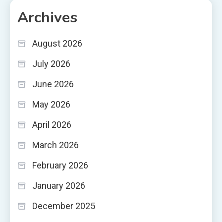
Archives
August 2026
July 2026
June 2026
May 2026
April 2026
March 2026
February 2026
January 2026
December 2025