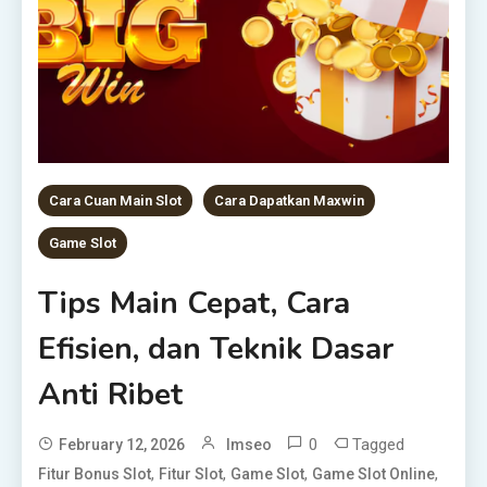
Cara Cuan Main Slot
Cara Dapatkan Maxwin
Game Slot
Tips Main Cepat, Cara
Efisien, dan Teknik Dasar
Anti Ribet
0
Tagged
February 12, 2026
Imseo
,
,
,
,
Fitur Bonus Slot
Fitur Slot
Game Slot
Game Slot Online