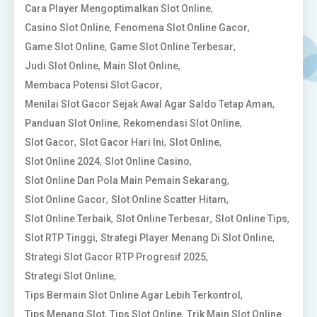
,
Cara Player Mengoptimalkan Slot Online
,
,
Casino Slot Online
Fenomena Slot Online Gacor
,
,
Game Slot Online
Game Slot Online Terbesar
,
,
Judi Slot Online
Main Slot Online
,
Membaca Potensi Slot Gacor
,
Menilai Slot Gacor Sejak Awal Agar Saldo Tetap Aman
,
,
Panduan Slot Online
Rekomendasi Slot Online
,
,
,
Slot Gacor
Slot Gacor Hari Ini
Slot Online
,
,
Slot Online 2024
Slot Online Casino
,
Slot Online Dan Pola Main Pemain Sekarang
,
,
Slot Online Gacor
Slot Online Scatter Hitam
,
,
,
Slot Online Terbaik
Slot Online Terbesar
Slot Online Tips
,
,
Slot RTP Tinggi
Strategi Player Menang Di Slot Online
,
Strategi Slot Gacor RTP Progresif 2025
,
Strategi Slot Online
,
Tips Bermain Slot Online Agar Lebih Terkontrol
,
,
Tips Menang Slot
Tips Slot Online
Trik Main Slot Online