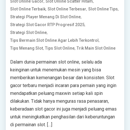
,
,
Slot Online Gacor
Slot Online Scatter Hitam
,
,
,
Slot Online Terbaik
Slot Online Terbesar
Slot Online Tips
,
Strategi Player Menang Di Slot Online
,
Strategi Slot Gacor RTP Progresif 2025
,
Strategi Slot Online
,
Tips Bermain Slot Online Agar Lebih Terkontrol
,
,
Tips Menang Slot
Tips Slot Online
Trik Main Slot Online
Dalam dunia permainan slot online, selalu ada
keinginan untuk menemukan mesin yang bisa
memberikan kemenangan besar dan konsisten. Slot
gacor terbaru menjadi incaran para pemain yang ingin
mendapatkan peluang maxwin setiap kali spin
dilakukan. Tidak hanya menguras rasa penasaran,
keberadaan slot gacor ini juga menjadi peluang emas
untuk meningkatkan penghasilan dari keberuntungan
di permainan slot. […]