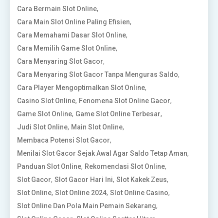
,
Cara Bermain Slot Online
,
Cara Main Slot Online Paling Efisien
,
Cara Memahami Dasar Slot Online
,
Cara Memilih Game Slot Online
,
Cara Menyaring Slot Gacor
,
Cara Menyaring Slot Gacor Tanpa Menguras Saldo
,
Cara Player Mengoptimalkan Slot Online
,
,
Casino Slot Online
Fenomena Slot Online Gacor
,
,
Game Slot Online
Game Slot Online Terbesar
,
,
Judi Slot Online
Main Slot Online
,
Membaca Potensi Slot Gacor
,
Menilai Slot Gacor Sejak Awal Agar Saldo Tetap Aman
,
,
Panduan Slot Online
Rekomendasi Slot Online
,
,
,
Slot Gacor
Slot Gacor Hari Ini
Slot Kakek Zeus
,
,
,
Slot Online
Slot Online 2024
Slot Online Casino
,
Slot Online Dan Pola Main Pemain Sekarang