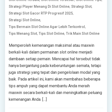
,
,
Strategi Player Menang Di Slot Online
Strategi Slot
,
Strategi Slot Gacor RTP Progresif 2025
,
Strategi Slot Online
,
Tips Bermain Slot Online Agar Lebih Terkontrol
,
,
Tips Menang Slot
Tips Slot Online
Trik Main Slot Online
Memperoleh kemenangan maksimal atau maxwin
berkali-kali dalam permainan slot online menjadi
dambaan setiap pemain. Mencapai hal tersebut tidak
hanya bergantung pada keberuntungan semata, tetapi
juga strategi yang tepat dan pengelolaan modal yang
baik. Pada artikel ini, kami akan membahas beberapa
tips ampuh yang dapat membantu Anda meraih
maxwin secara berkali-kali dan meningkatkan peluang
kemenangan Anda. […]