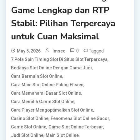
Game Lengkap dan RTP
Stabil: Pilihan Terpercaya
untuk Cuan Maksimal
0
Tagged
May 5, 2026
Imseo
,
7 Pola Spin Timing Slot Di Situs Slot Terpercaya
,
Bedanya Slot Online Dengan Game Judi
,
Cara Bermain Slot Online
,
Cara Main Slot Online Paling Efisien
,
Cara Memahami Dasar Slot Online
,
Cara Memilih Game Slot Online
,
Cara Player Mengoptimalkan Slot Online
,
,
Casino Slot Online
Fenomena Slot Online Gacor
,
,
Game Slot Online
Game Slot Online Terbesar
,
,
Judi Slot Online
Main Slot Online