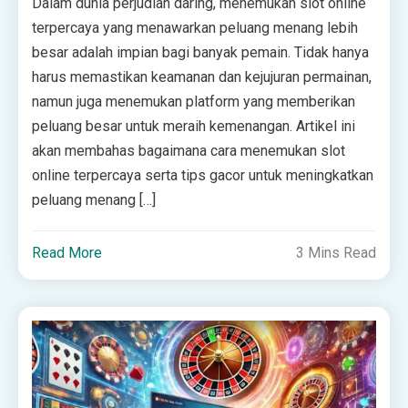
Dalam dunia perjudian daring, menemukan slot online
terpercaya yang menawarkan peluang menang lebih
besar adalah impian bagi banyak pemain. Tidak hanya
harus memastikan keamanan dan kejujuran permainan,
namun juga menemukan platform yang memberikan
peluang besar untuk meraih kemenangan. Artikel ini
akan membahas bagaimana cara menemukan slot
online terpercaya serta tips gacor untuk meningkatkan
peluang menang […]
Read More
3 Mins Read