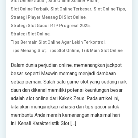
,
,
Slot Online Gacor
Slot Online Scatter Hitam
,
,
,
Slot Online Terbaik
Slot Online Terbesar
Slot Online Tips
,
Strategi Player Menang Di Slot Online
,
Strategi Slot Gacor RTP Progresif 2025
,
Strategi Slot Online
,
Tips Bermain Slot Online Agar Lebih Terkontrol
,
,
Tips Menang Slot
Tips Slot Online
Trik Main Slot Online
Dalam dunia perjudian online, memenangkan jackpot
besar seperti Maxwin memang menjadi dambaan
setiap pemain. Salah satu game slot yang sedang naik
daun dan dikenal memiliki potensi keuntungan besar
adalah slot online dari Kakek Zeus. Pada artikel ini,
kita akan mengungkap rahasia dan tips gacor untuk
membantu Anda meraih kemenangan maksimal hari
ini. Kenali Karakteristik Slot […]