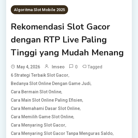
Algoritma Slot Mobile 2025
Rekomendasi Slot Gacor
dengan RTP Live Paling
Tinggi yang Mudah Menang
0
Tagged
May 4, 2026
Imseo
,
6 Strategi Terbaik Slot Gacor
,
Bedanya Slot Online Dengan Game Judi
,
Cara Bermain Slot Online
,
Cara Main Slot Online Paling Efisien
,
Cara Memahami Dasar Slot Online
,
Cara Memilih Game Slot Online
,
Cara Menyaring Slot Gacor
,
Cara Menyaring Slot Gacor Tanpa Menguras Saldo