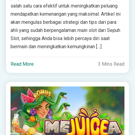
salah satu cara efektif untuk meningkatkan peluang
mendapatkan kemenangan yang maksimal. Artikel ini
akan mengulas berbagai strategi dan tips dari para
ahli yang sudah berpengalaman main slot dari Sepuh
Slot, sehingga Anda bisa lebih percaya diri saat
bermain dan meningkatkan kemungkinan […]
Read More
3 Mins Read