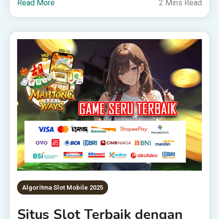
Read More
2 Mins Read
Algoritma Slot Mobile 2025
Situs Slot Terbaik dengan