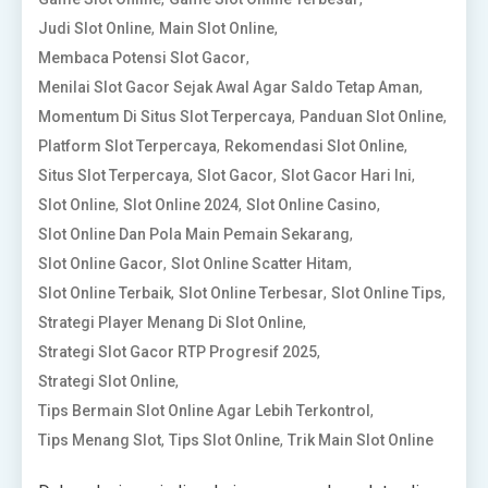
,
,
Judi Slot Online
Main Slot Online
,
Membaca Potensi Slot Gacor
,
Menilai Slot Gacor Sejak Awal Agar Saldo Tetap Aman
,
,
Momentum Di Situs Slot Terpercaya
Panduan Slot Online
,
,
Platform Slot Terpercaya
Rekomendasi Slot Online
,
,
,
Situs Slot Terpercaya
Slot Gacor
Slot Gacor Hari Ini
,
,
,
Slot Online
Slot Online 2024
Slot Online Casino
,
Slot Online Dan Pola Main Pemain Sekarang
,
,
Slot Online Gacor
Slot Online Scatter Hitam
,
,
,
Slot Online Terbaik
Slot Online Terbesar
Slot Online Tips
,
Strategi Player Menang Di Slot Online
,
Strategi Slot Gacor RTP Progresif 2025
,
Strategi Slot Online
,
Tips Bermain Slot Online Agar Lebih Terkontrol
,
,
Tips Menang Slot
Tips Slot Online
Trik Main Slot Online