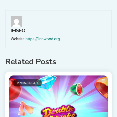
navigation
IMSEO
Website
https://linnwood.org
Related Posts
2 MINS READ