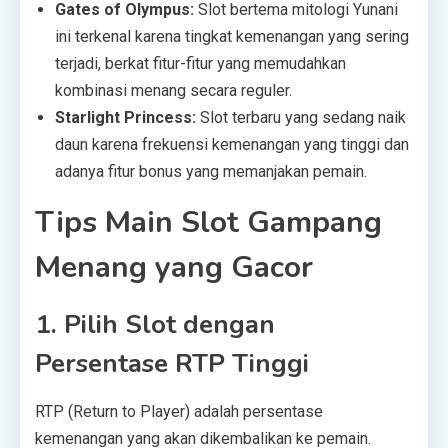
Gates of Olympus:
Slot bertema mitologi Yunani
ini terkenal karena tingkat kemenangan yang sering
terjadi, berkat fitur-fitur yang memudahkan
kombinasi menang secara reguler.
Starlight Princess:
Slot terbaru yang sedang naik
daun karena frekuensi kemenangan yang tinggi dan
adanya fitur bonus yang memanjakan pemain.
Tips Main Slot Gampang
Menang yang Gacor
1. Pilih Slot dengan
Persentase RTP Tinggi
RTP (Return to Player) adalah persentase
kemenangan yang akan dikembalikan ke pemain.