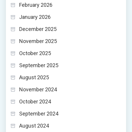
February 2026
January 2026
December 2025
November 2025
October 2025
September 2025
August 2025
November 2024
October 2024
September 2024
August 2024