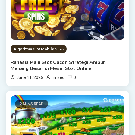
Algoritma Slot Mobile 2025
Rahasia Main Slot Gacor: Strategi Ampuh
Menang Besar di Mesin Slot Online
0
June 11, 2026
imseo
2 MINS READ