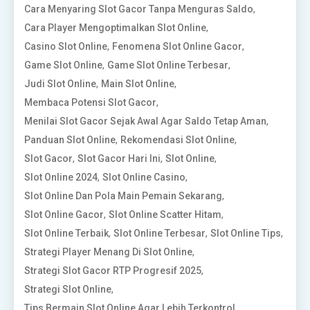
,
Cara Menyaring Slot Gacor Tanpa Menguras Saldo
,
Cara Player Mengoptimalkan Slot Online
,
,
Casino Slot Online
Fenomena Slot Online Gacor
,
,
Game Slot Online
Game Slot Online Terbesar
,
,
Judi Slot Online
Main Slot Online
,
Membaca Potensi Slot Gacor
,
Menilai Slot Gacor Sejak Awal Agar Saldo Tetap Aman
,
,
Panduan Slot Online
Rekomendasi Slot Online
,
,
,
Slot Gacor
Slot Gacor Hari Ini
Slot Online
,
,
Slot Online 2024
Slot Online Casino
,
Slot Online Dan Pola Main Pemain Sekarang
,
,
Slot Online Gacor
Slot Online Scatter Hitam
,
,
,
Slot Online Terbaik
Slot Online Terbesar
Slot Online Tips
,
Strategi Player Menang Di Slot Online
,
Strategi Slot Gacor RTP Progresif 2025
,
Strategi Slot Online
,
Tips Bermain Slot Online Agar Lebih Terkontrol