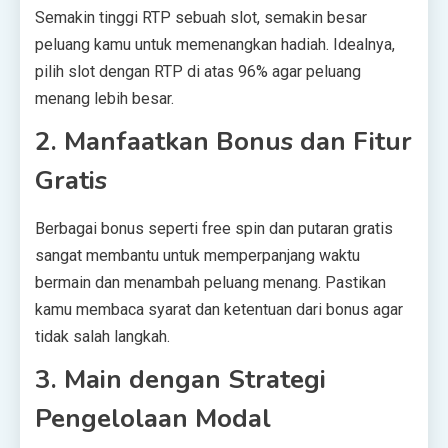
Semakin tinggi RTP sebuah slot, semakin besar
peluang kamu untuk memenangkan hadiah. Idealnya,
pilih slot dengan RTP di atas 96% agar peluang
menang lebih besar.
2. Manfaatkan Bonus dan Fitur
Gratis
Berbagai bonus seperti free spin dan putaran gratis
sangat membantu untuk memperpanjang waktu
bermain dan menambah peluang menang. Pastikan
kamu membaca syarat dan ketentuan dari bonus agar
tidak salah langkah.
3. Main dengan Strategi
Pengelolaan Modal