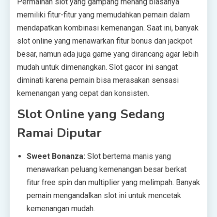
Permainan slot yang gampang menang biasanya
memiliki fitur-fitur yang memudahkan pemain dalam
mendapatkan kombinasi kemenangan. Saat ini, banyak
slot online yang menawarkan fitur bonus dan jackpot
besar, namun ada juga game yang dirancang agar lebih
mudah untuk dimenangkan. Slot gacor ini sangat
diminati karena pemain bisa merasakan sensasi
kemenangan yang cepat dan konsisten.
Slot Online yang Sedang
Ramai Diputar
Sweet Bonanza:
Slot bertema manis yang
menawarkan peluang kemenangan besar berkat
fitur free spin dan multiplier yang melimpah. Banyak
pemain mengandalkan slot ini untuk mencetak
kemenangan mudah.