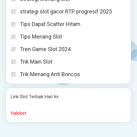
strategi slot gacor RTP progresif 2025
Tips Dapat Scatter Hitam
Tips Menang Slot
Tren Game Slot 2024
Trik Main Slot
Trik Menang Anti Boncos
Link Slot Terbaik Hari Ini
Halobet