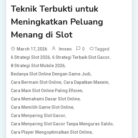
Teknik Terbukti untuk
Meningkatkan Peluang
Menang di Slot
0
Tagged
March 17, 2026
Imseo
,
,
6 Strategi Slot 2026
6 Strategi Terbaik Slot Gacor
,
8 Strategi Slot Mobile 2026
,
Bedanya Slot Online Dengan Game Judi
,
,
Cara Bermain Slot Online
Cara Dapatkan Maxwin
,
Cara Main Slot Online Paling Efisien
,
Cara Memahami Dasar Slot Online
,
Cara Memilih Game Slot Online
,
Cara Menyaring Slot Gacor
,
Cara Menyaring Slot Gacor Tanpa Menguras Saldo
,
Cara Player Mengoptimalkan Slot Online