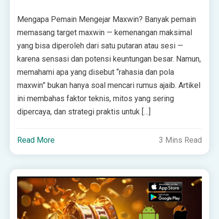
Mengapa Pemain Mengejar Maxwin? Banyak pemain
memasang target maxwin — kemenangan maksimal
yang bisa diperoleh dari satu putaran atau sesi —
karena sensasi dan potensi keuntungan besar. Namun,
memahami apa yang disebut “rahasia dan pola
maxwin” bukan hanya soal mencari rumus ajaib. Artikel
ini membahas faktor teknis, mitos yang sering
dipercaya, dan strategi praktis untuk […]
Read More
3 Mins Read