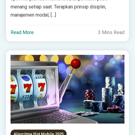
menang setiap saat. Terapkan prinsip disiplin,
manajemen modal, […]
Read More
3 Mins Read
Algoritma Slot Mobile 2025