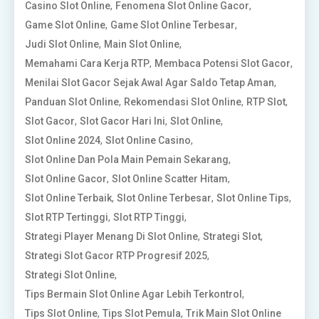
,
,
Casino Slot Online
Fenomena Slot Online Gacor
,
,
Game Slot Online
Game Slot Online Terbesar
,
,
Judi Slot Online
Main Slot Online
,
,
Memahami Cara Kerja RTP
Membaca Potensi Slot Gacor
,
Menilai Slot Gacor Sejak Awal Agar Saldo Tetap Aman
,
,
,
Panduan Slot Online
Rekomendasi Slot Online
RTP Slot
,
,
,
Slot Gacor
Slot Gacor Hari Ini
Slot Online
,
,
Slot Online 2024
Slot Online Casino
,
Slot Online Dan Pola Main Pemain Sekarang
,
,
Slot Online Gacor
Slot Online Scatter Hitam
,
,
,
Slot Online Terbaik
Slot Online Terbesar
Slot Online Tips
,
,
Slot RTP Tertinggi
Slot RTP Tinggi
,
,
Strategi Player Menang Di Slot Online
Strategi Slot
,
Strategi Slot Gacor RTP Progresif 2025
,
Strategi Slot Online
,
Tips Bermain Slot Online Agar Lebih Terkontrol
,
,
Tips Slot Online
Tips Slot Pemula
Trik Main Slot Online