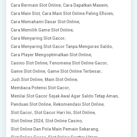
,
,
Cara Bermain Slot Online
Cara Dapatkan Maxwin
,
,
Cara Main Slot
Cara Main Slot Online Paling Efisien
,
Cara Memahami Dasar Slot Online
,
Cara Memilih Game Slot Online
,
Cara Menyaring Slot Gacor
,
Cara Menyaring Slot Gacor Tanpa Menguras Saldo
,
Cara Player Mengoptimalkan Slot Online
,
,
Casino Slot Online
Fenomena Slot Online Gacor
,
,
Game Slot Online
Game Slot Online Terbesar
,
,
Judi Slot Online
Main Slot Online
,
Membaca Potensi Slot Gacor
,
Menilai Slot Gacor Sejak Awal Agar Saldo Tetap Aman
,
,
Panduan Slot Online
Rekomendasi Slot Online
,
,
,
Slot Gacor
Slot Gacor Hari Ini
Slot Online
,
,
Slot Online 2024
Slot Online Casino
,
Slot Online Dan Pola Main Pemain Sekarang