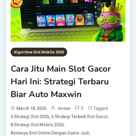
Algoritma Slot Mobile 2025
Cara Jitu Main Slot Gacor
Hari Ini: Strategi Terbaru
Biar Auto Maxwin
0
Tagged
March 18, 2026
Imseo
,
,
6 Strategi Slot 2026
6 Strategi Terbaik Slot Gacor
,
8 Strategi Slot Mobile 2026
,
Bedanya Slot Online Dengan Game Judi