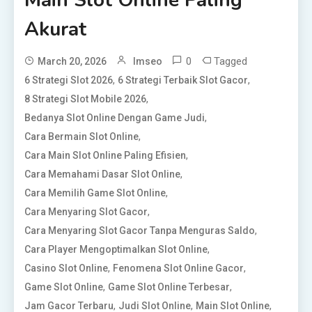
Akurat
0
Tagged
March 20, 2026
Imseo
,
,
6 Strategi Slot 2026
6 Strategi Terbaik Slot Gacor
,
8 Strategi Slot Mobile 2026
,
Bedanya Slot Online Dengan Game Judi
,
Cara Bermain Slot Online
,
Cara Main Slot Online Paling Efisien
,
Cara Memahami Dasar Slot Online
,
Cara Memilih Game Slot Online
,
Cara Menyaring Slot Gacor
,
Cara Menyaring Slot Gacor Tanpa Menguras Saldo
,
Cara Player Mengoptimalkan Slot Online
,
,
Casino Slot Online
Fenomena Slot Online Gacor
,
,
Game Slot Online
Game Slot Online Terbesar
,
,
,
Jam Gacor Terbaru
Judi Slot Online
Main Slot Online