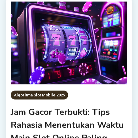
Algoritma Slot Mobile 2025
Jam Gacor Terbukti: Tips
Rahasia Menentukan Waktu
Main Slot Online Paling