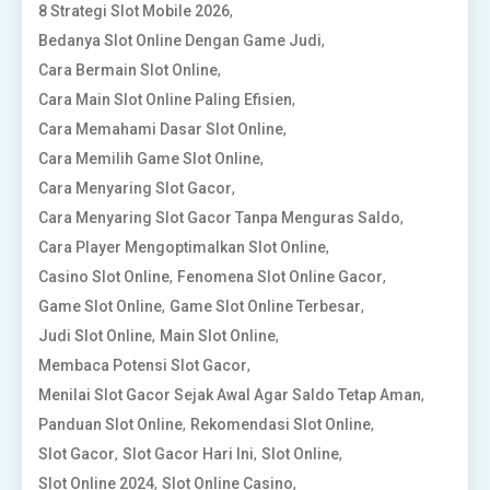
,
8 Strategi Slot Mobile 2026
,
Bedanya Slot Online Dengan Game Judi
,
Cara Bermain Slot Online
,
Cara Main Slot Online Paling Efisien
,
Cara Memahami Dasar Slot Online
,
Cara Memilih Game Slot Online
,
Cara Menyaring Slot Gacor
,
Cara Menyaring Slot Gacor Tanpa Menguras Saldo
,
Cara Player Mengoptimalkan Slot Online
,
,
Casino Slot Online
Fenomena Slot Online Gacor
,
,
Game Slot Online
Game Slot Online Terbesar
,
,
Judi Slot Online
Main Slot Online
,
Membaca Potensi Slot Gacor
,
Menilai Slot Gacor Sejak Awal Agar Saldo Tetap Aman
,
,
Panduan Slot Online
Rekomendasi Slot Online
,
,
,
Slot Gacor
Slot Gacor Hari Ini
Slot Online
,
,
Slot Online 2024
Slot Online Casino