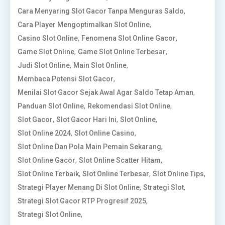
,
Cara Menyaring Slot Gacor Tanpa Menguras Saldo
,
Cara Player Mengoptimalkan Slot Online
,
,
Casino Slot Online
Fenomena Slot Online Gacor
,
,
Game Slot Online
Game Slot Online Terbesar
,
,
Judi Slot Online
Main Slot Online
,
Membaca Potensi Slot Gacor
,
Menilai Slot Gacor Sejak Awal Agar Saldo Tetap Aman
,
,
Panduan Slot Online
Rekomendasi Slot Online
,
,
,
Slot Gacor
Slot Gacor Hari Ini
Slot Online
,
,
Slot Online 2024
Slot Online Casino
,
Slot Online Dan Pola Main Pemain Sekarang
,
,
Slot Online Gacor
Slot Online Scatter Hitam
,
,
,
Slot Online Terbaik
Slot Online Terbesar
Slot Online Tips
,
,
Strategi Player Menang Di Slot Online
Strategi Slot
,
Strategi Slot Gacor RTP Progresif 2025
,
Strategi Slot Online