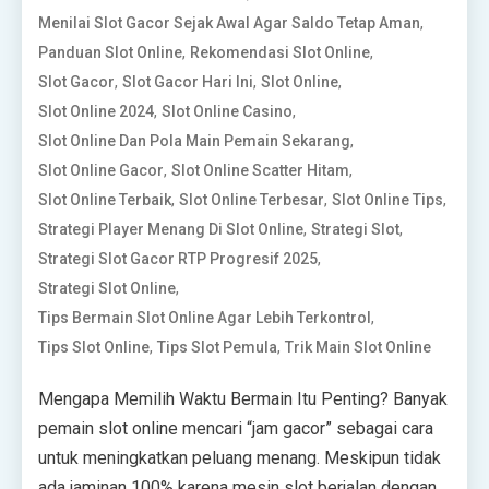
,
Menilai Slot Gacor Sejak Awal Agar Saldo Tetap Aman
,
,
Panduan Slot Online
Rekomendasi Slot Online
,
,
,
Slot Gacor
Slot Gacor Hari Ini
Slot Online
,
,
Slot Online 2024
Slot Online Casino
,
Slot Online Dan Pola Main Pemain Sekarang
,
,
Slot Online Gacor
Slot Online Scatter Hitam
,
,
,
Slot Online Terbaik
Slot Online Terbesar
Slot Online Tips
,
,
Strategi Player Menang Di Slot Online
Strategi Slot
,
Strategi Slot Gacor RTP Progresif 2025
,
Strategi Slot Online
,
Tips Bermain Slot Online Agar Lebih Terkontrol
,
,
Tips Slot Online
Tips Slot Pemula
Trik Main Slot Online
Mengapa Memilih Waktu Bermain Itu Penting? Banyak
pemain slot online mencari “jam gacor” sebagai cara
untuk meningkatkan peluang menang. Meskipun tidak
ada jaminan 100% karena mesin slot berjalan dengan