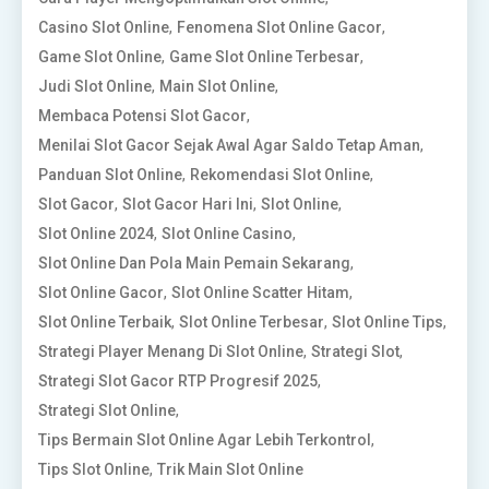
,
,
Casino Slot Online
Fenomena Slot Online Gacor
,
,
Game Slot Online
Game Slot Online Terbesar
,
,
Judi Slot Online
Main Slot Online
,
Membaca Potensi Slot Gacor
,
Menilai Slot Gacor Sejak Awal Agar Saldo Tetap Aman
,
,
Panduan Slot Online
Rekomendasi Slot Online
,
,
,
Slot Gacor
Slot Gacor Hari Ini
Slot Online
,
,
Slot Online 2024
Slot Online Casino
,
Slot Online Dan Pola Main Pemain Sekarang
,
,
Slot Online Gacor
Slot Online Scatter Hitam
,
,
,
Slot Online Terbaik
Slot Online Terbesar
Slot Online Tips
,
,
Strategi Player Menang Di Slot Online
Strategi Slot
,
Strategi Slot Gacor RTP Progresif 2025
,
Strategi Slot Online
,
Tips Bermain Slot Online Agar Lebih Terkontrol
,
Tips Slot Online
Trik Main Slot Online