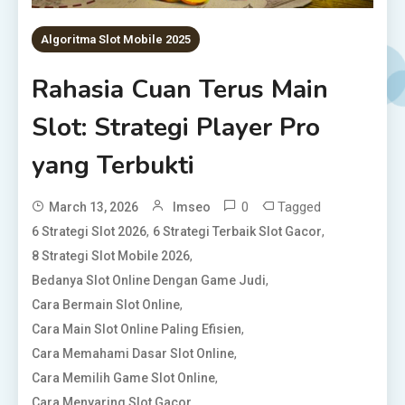
Algoritma Slot Mobile 2025
Rahasia Cuan Terus Main
Slot: Strategi Player Pro
yang Terbukti
0
Tagged
March 13, 2026
Imseo
,
,
6 Strategi Slot 2026
6 Strategi Terbaik Slot Gacor
,
8 Strategi Slot Mobile 2026
,
Bedanya Slot Online Dengan Game Judi
,
Cara Bermain Slot Online
,
Cara Main Slot Online Paling Efisien
,
Cara Memahami Dasar Slot Online
,
Cara Memilih Game Slot Online
,
Cara Menyaring Slot Gacor