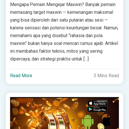
Mengapa Pemain Mengejar Maxwin? Banyak pemain
memasang target maxwin — kemenangan maksimal
yang bisa diperoleh dari satu putaran atau sesi —
karena sensasi dan potensi keuntungan besar. Namun,
memahami apa yang disebut “rahasia dan pola
maxwin” bukan hanya soal mencari rumus ajaib. Artikel
ini membahas faktor teknis, mitos yang sering
dipercaya, dan strategi praktis untuk […]
Read More
3 Mins Read