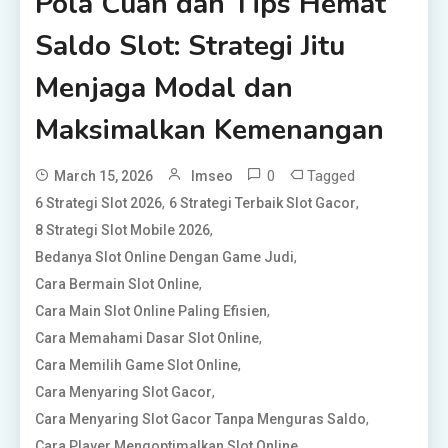
Pola Cuan dan Tips Hemat
Saldo Slot: Strategi Jitu
Menjaga Modal dan
Maksimalkan Kemenangan
0
Tagged
March 15, 2026
Imseo
,
,
6 Strategi Slot 2026
6 Strategi Terbaik Slot Gacor
,
8 Strategi Slot Mobile 2026
,
Bedanya Slot Online Dengan Game Judi
,
Cara Bermain Slot Online
,
Cara Main Slot Online Paling Efisien
,
Cara Memahami Dasar Slot Online
,
Cara Memilih Game Slot Online
,
Cara Menyaring Slot Gacor
,
Cara Menyaring Slot Gacor Tanpa Menguras Saldo
,
Cara Player Mengoptimalkan Slot Online