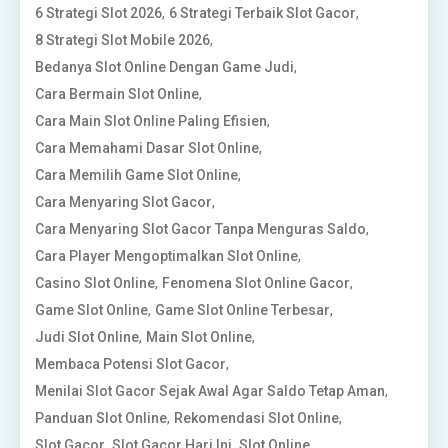
,
,
6 Strategi Slot 2026
6 Strategi Terbaik Slot Gacor
,
8 Strategi Slot Mobile 2026
,
Bedanya Slot Online Dengan Game Judi
,
Cara Bermain Slot Online
,
Cara Main Slot Online Paling Efisien
,
Cara Memahami Dasar Slot Online
,
Cara Memilih Game Slot Online
,
Cara Menyaring Slot Gacor
,
Cara Menyaring Slot Gacor Tanpa Menguras Saldo
,
Cara Player Mengoptimalkan Slot Online
,
,
Casino Slot Online
Fenomena Slot Online Gacor
,
,
Game Slot Online
Game Slot Online Terbesar
,
,
Judi Slot Online
Main Slot Online
,
Membaca Potensi Slot Gacor
,
Menilai Slot Gacor Sejak Awal Agar Saldo Tetap Aman
,
,
Panduan Slot Online
Rekomendasi Slot Online
,
,
,
Slot Gacor
Slot Gacor Hari Ini
Slot Online