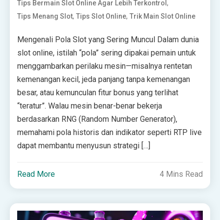
,
Tips Bermain Slot Online Agar Lebih Terkontrol
,
,
Tips Menang Slot
Tips Slot Online
Trik Main Slot Online
Mengenali Pola Slot yang Sering Muncul Dalam dunia
slot online, istilah “pola” sering dipakai pemain untuk
menggambarkan perilaku mesin—misalnya rentetan
kemenangan kecil, jeda panjang tanpa kemenangan
besar, atau kemunculan fitur bonus yang terlihat
“teratur”. Walau mesin benar-benar bekerja
berdasarkan RNG (Random Number Generator),
memahami pola historis dan indikator seperti RTP live
dapat membantu menyusun strategi […]
Read More
4 Mins Read