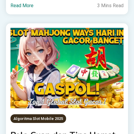
Read More
3 Mins Read
Algoritma Slot Mobile 2025