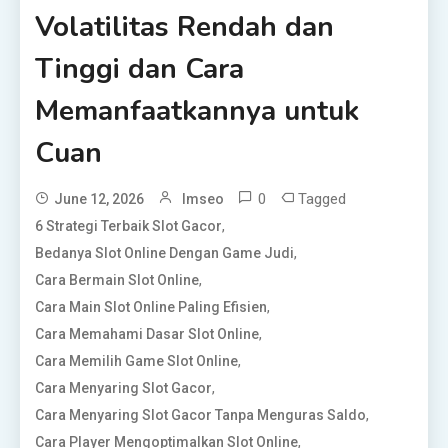
Volatilitas Rendah dan
Tinggi dan Cara
Memanfaatkannya untuk
Cuan
0
Tagged
June 12, 2026
Imseo
,
6 Strategi Terbaik Slot Gacor
,
Bedanya Slot Online Dengan Game Judi
,
Cara Bermain Slot Online
,
Cara Main Slot Online Paling Efisien
,
Cara Memahami Dasar Slot Online
,
Cara Memilih Game Slot Online
,
Cara Menyaring Slot Gacor
,
Cara Menyaring Slot Gacor Tanpa Menguras Saldo
,
Cara Player Mengoptimalkan Slot Online