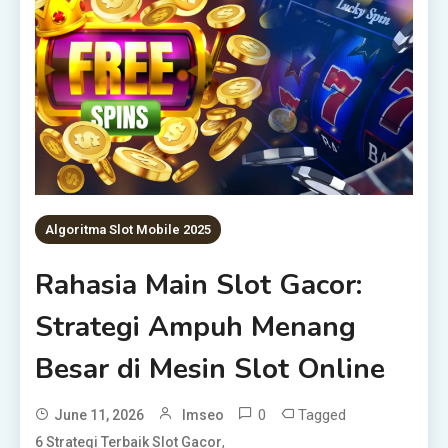
Algoritma Slot Mobile 2025
Rahasia Main Slot Gacor:
Strategi Ampuh Menang
Besar di Mesin Slot Online
0
Tagged
June 11, 2026
Imseo
,
6 Strategi Terbaik Slot Gacor