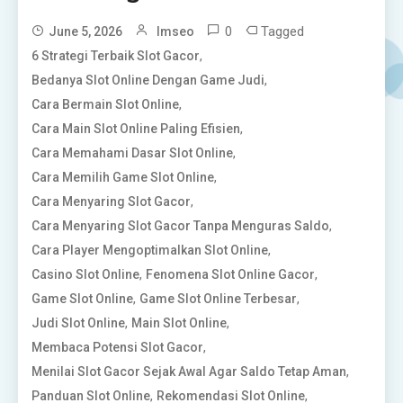
0
Tagged
June 5, 2026
Imseo
,
6 Strategi Terbaik Slot Gacor
,
Bedanya Slot Online Dengan Game Judi
,
Cara Bermain Slot Online
,
Cara Main Slot Online Paling Efisien
,
Cara Memahami Dasar Slot Online
,
Cara Memilih Game Slot Online
,
Cara Menyaring Slot Gacor
,
Cara Menyaring Slot Gacor Tanpa Menguras Saldo
,
Cara Player Mengoptimalkan Slot Online
,
,
Casino Slot Online
Fenomena Slot Online Gacor
,
,
Game Slot Online
Game Slot Online Terbesar
,
,
Judi Slot Online
Main Slot Online
,
Membaca Potensi Slot Gacor
,
Menilai Slot Gacor Sejak Awal Agar Saldo Tetap Aman
,
,
Panduan Slot Online
Rekomendasi Slot Online