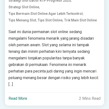
,
Strategi Slot Gacor RTP Progresif 2025
,
Strategi Slot Online
,
Tips Bermain Slot Online Agar Lebih Terkontrol
,
,
Tips Menang Slot
Tips Slot Online
Trik Main Slot Online
Saat ini dunia permainan slot online sedang
mengalami fenomena menarik yang jarang disadari
oleh pemain awam. Slot yang selama ini tampak
tenang dan minim perhatian kini ternyata sedang
mengalami lonjakan popularitas tanpa banyak
gebrakan di permukaan. Fenomena ini menarik
perhatian para pecinta judi daring yang ingin mencari
peluang menang besar dengan risiko yang lebih kecil.
[…]
Read More
2 Mins Read