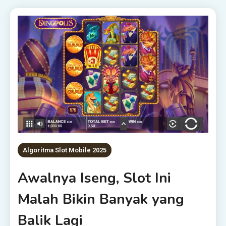
Algoritma Slot Mobile 2025
Awalnya Iseng, Slot Ini
Malah Bikin Banyak yang
Balik Lagi