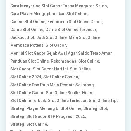
,
Cara Menyaring Slot Gacor Tanpa Menguras Saldo
,
Cara Player Mengoptimalkan Slot Online
,
,
Casino Slot Online
Fenomena Slot Online Gacor
,
,
Game Slot Online
Game Slot Online Terbesar
,
,
,
Jackpot Slot
Judi Slot Online
Main Slot Online
,
Membaca Potensi Slot Gacor
,
Menilai Slot Gacor Sejak Awal Agar Saldo Tetap Aman
,
,
Panduan Slot Online
Rekomendasi Slot Online
,
,
,
Slot Gacor
Slot Gacor Hari Ini
Slot Online
,
,
Slot Online 2024
Slot Online Casino
,
Slot Online Dan Pola Main Pemain Sekarang
,
,
Slot Online Gacor
Slot Online Scatter Hitam
,
,
,
Slot Online Terbaik
Slot Online Terbesar
Slot Online Tips
,
,
Strategi Player Menang Di Slot Online
Strategi Slot
,
Strategi Slot Gacor RTP Progresif 2025
,
Strategi Slot Online