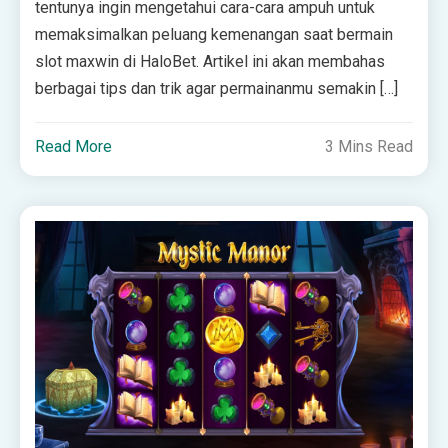
tentunya ingin mengetahui cara-cara ampuh untuk
memaksimalkan peluang kemenangan saat bermain
slot maxwin di HaloBet. Artikel ini akan membahas
berbagai tips dan trik agar permainanmu semakin […]
Read More
3 Mins Read