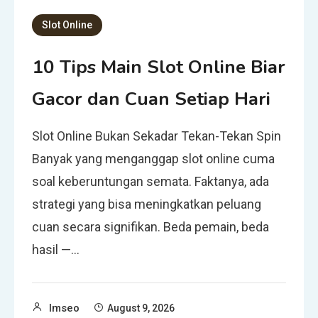
Slot Online
10 Tips Main Slot Online Biar
Gacor dan Cuan Setiap Hari
Slot Online Bukan Sekadar Tekan-Tekan Spin
Banyak yang menganggap slot online cuma
soal keberuntungan semata. Faktanya, ada
strategi yang bisa meningkatkan peluang
cuan secara signifikan. Beda pemain, beda
hasil —…
Imseo
August 9, 2026