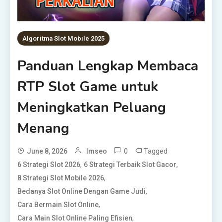
Algoritma Slot Mobile 2025
Panduan Lengkap Membaca
RTP Slot Game untuk
Meningkatkan Peluang
Menang
0
Tagged
June 8, 2026
Imseo
,
,
6 Strategi Slot 2026
6 Strategi Terbaik Slot Gacor
,
8 Strategi Slot Mobile 2026
,
Bedanya Slot Online Dengan Game Judi
,
Cara Bermain Slot Online
,
Cara Main Slot Online Paling Efisien