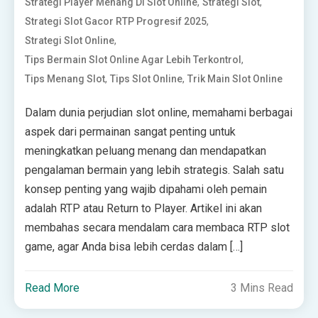
,
,
Strategi Player Menang Di Slot Online
Strategi Slot
,
Strategi Slot Gacor RTP Progresif 2025
,
Strategi Slot Online
,
Tips Bermain Slot Online Agar Lebih Terkontrol
,
,
Tips Menang Slot
Tips Slot Online
Trik Main Slot Online
Dalam dunia perjudian slot online, memahami berbagai
aspek dari permainan sangat penting untuk
meningkatkan peluang menang dan mendapatkan
pengalaman bermain yang lebih strategis. Salah satu
konsep penting yang wajib dipahami oleh pemain
adalah RTP atau Return to Player. Artikel ini akan
membahas secara mendalam cara membaca RTP slot
game, agar Anda bisa lebih cerdas dalam […]
Read More
3 Mins Read