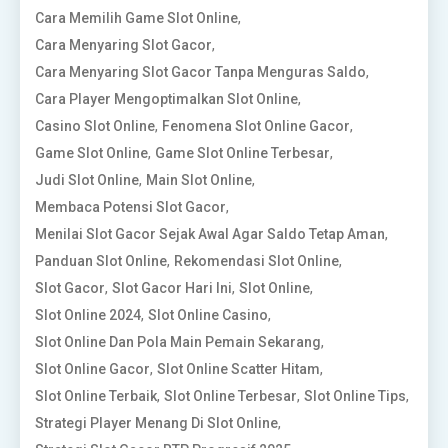
,
Cara Memilih Game Slot Online
,
Cara Menyaring Slot Gacor
,
Cara Menyaring Slot Gacor Tanpa Menguras Saldo
,
Cara Player Mengoptimalkan Slot Online
,
,
Casino Slot Online
Fenomena Slot Online Gacor
,
,
Game Slot Online
Game Slot Online Terbesar
,
,
Judi Slot Online
Main Slot Online
,
Membaca Potensi Slot Gacor
,
Menilai Slot Gacor Sejak Awal Agar Saldo Tetap Aman
,
,
Panduan Slot Online
Rekomendasi Slot Online
,
,
,
Slot Gacor
Slot Gacor Hari Ini
Slot Online
,
,
Slot Online 2024
Slot Online Casino
,
Slot Online Dan Pola Main Pemain Sekarang
,
,
Slot Online Gacor
Slot Online Scatter Hitam
,
,
,
Slot Online Terbaik
Slot Online Terbesar
Slot Online Tips
,
Strategi Player Menang Di Slot Online