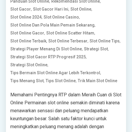
,
,
Panduan Slot Online
Rekomendasi Slot Online
,
,
,
Slot Gacor
Slot Gacor Hari Ini
Slot Online
,
,
Slot Online 2024
Slot Online Casino
,
Slot Online Dan Pola Main Pemain Sekarang
,
,
Slot Online Gacor
Slot Online Scatter Hitam
,
,
,
Slot Online Terbaik
Slot Online Terbesar
Slot Online Tips
,
,
Strategi Player Menang Di Slot Online
Strategi Slot
,
Strategi Slot Gacor RTP Progresif 2025
,
Strategi Slot Online
,
Tips Bermain Slot Online Agar Lebih Terkontrol
,
,
Tips Menang Slot
Tips Slot Online
Trik Main Slot Online
Memahami Pentingnya RTP dalam Meraih Cuan di Slot
Online Permainan slot online semakin diminati karena
menawarkan sensasi dan peluang mendapatkan
keuntungan besar. Salah satu faktor kunci untuk
meningkatkan peluang menang adalah dengan