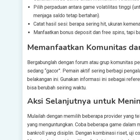
Pilih perpaduan antara game volatilitas tinggi (u
menjaga saldo tetap bertahan).
Catat hasil sesi: berapa sering hit, ukuran kemena
Manfaatkan bonus deposit dan free spins, tapi ba
Memanfaatkan Komunitas da
Bergabunglah dengan forum atau grup komunitas pe
sedang “gacor”. Pemain aktif sering berbagi peng
belakangan ini. Gunakan informasi ini sebagai refere
bisa berubah seiring waktu.
Aksi Selanjutnya untuk Men
Mulailah dengan memilih beberapa provider yang tela
yang menguntungkan. Coba beberapa game dalam m
bankroll yang disiplin. Dengan kombinasi riset, uji 