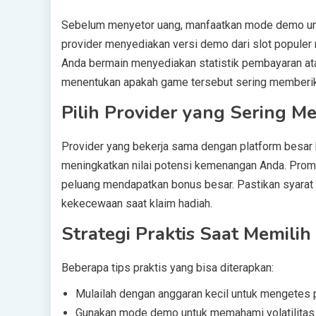
Sebelum menyetor uang, manfaatkan mode demo unt
provider menyediakan versi demo dari slot populer 
Anda bermain menyediakan statistik pembayaran atau
menentukan apakah game tersebut sering memberika
Pilih Provider yang Sering 
Provider yang bekerja sama dengan platform besar b
meningkatkan nilai potensi kemenangan Anda. Promo
peluang mendapatkan bonus besar. Pastikan syarat 
kekecewaan saat klaim hadiah.
Strategi Praktis Saat Memili
Beberapa tips praktis yang bisa diterapkan:
Mulailah dengan anggaran kecil untuk mengetes 
Gunakan mode demo untuk memahami volatilitas da