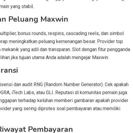
main yang stabil.
an Peluang Maxwin
multiplier, bonus rounds, respins, cascading reels, dan simbol
kerap meningkatkan peluang kemenangan besar. Provider top
 mekanik yang adil dan transparan. Slot dengan fitur pengganda
ilihan jika tujuan utama Anda adalah mengejar Maxwin.
aransi
lisensi dan audit RNG (Random Number Generator). Cek apakah
GRA, iTech Labs, atau GLI. Reputasi di komunitas pemain juga
anggapan terhadap keluhan memberi gambaran apakah provider
ider yang sering diprotes soal pembayaran atau memiliki
Riwayat Pembayaran