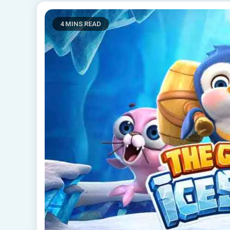
4 MINS READ