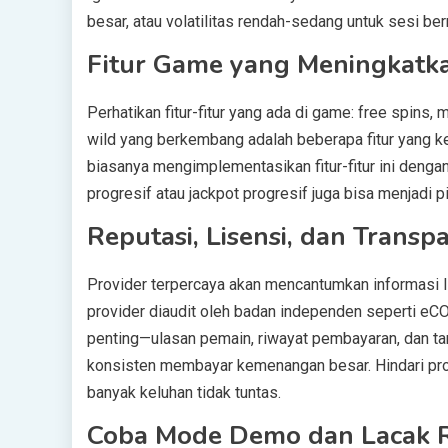
besar, atau volatilitas rendah-sedang untuk sesi ber
Fitur Game yang Meningkatk
Perhatikan fitur-fitur yang ada di game: free spins, 
wild yang berkembang adalah beberapa fitur yang 
biasanya mengimplementasikan fitur-fitur ini dengan
progresif atau jackpot progresif juga bisa menjadi p
Reputasi, Lisensi, dan Transp
Provider terpercaya akan mencantumkan informasi 
provider diaudit oleh badan independen seperti eCO
penting—ulasan pemain, riwayat pembayaran, dan t
konsisten membayar kemenangan besar. Hindari prov
banyak keluhan tidak tuntas.
Coba Mode Demo dan Lacak 