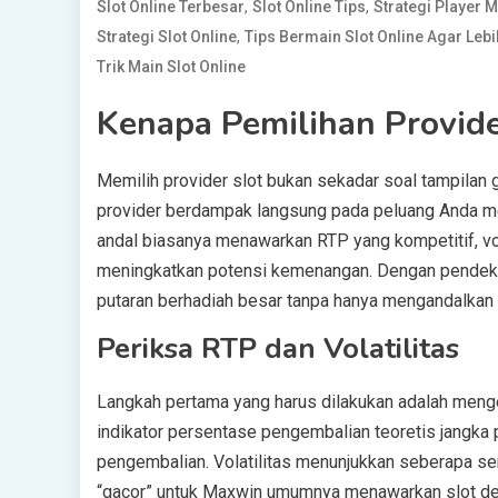
,
,
Slot Online Terbesar
Slot Online Tips
Strategi Player M
,
Strategi Slot Online
Tips Bermain Slot Online Agar Lebi
Trik Main Slot Online
Kenapa Pemilihan Provi
Memilih provider slot bukan sekadar soal tampilan gr
provider berdampak langsung pada peluang Anda m
andal biasanya menawarkan RTP yang kompetitif, volat
meningkatkan potensi kemenangan. Dengan pendeka
putaran berhadiah besar tanpa hanya mengandalkan
Periksa RTP dan Volatilitas
Langkah pertama yang harus dilakukan adalah menge
indikator persentase pengembalian teoretis jangk
pengembalian. Volatilitas menunjukkan seberapa se
“gacor” untuk Maxwin umumnya menawarkan slot den