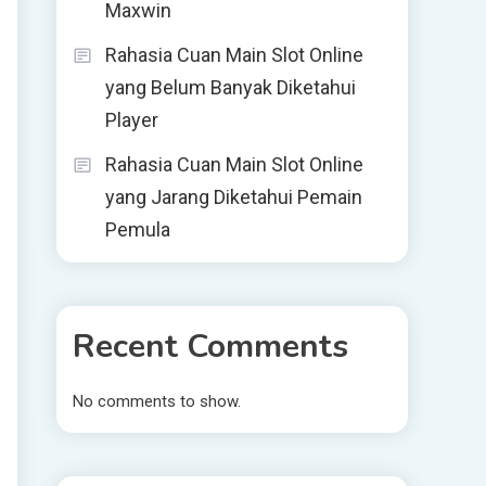
Maxwin
Rahasia Cuan Main Slot Online
yang Belum Banyak Diketahui
Player
Rahasia Cuan Main Slot Online
yang Jarang Diketahui Pemain
Pemula
Recent Comments
No comments to show.