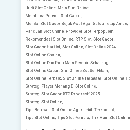
,
,
Game Slot Online
Game Slot Online Terbesar
,
,
Judi Slot Online
Main Slot Online
,
Membaca Potensi Slot Gacor
,
Menilai Slot Gacor Sejak Awal Agar Saldo Tetap Aman
,
,
Panduan Slot Online
Provider Slot Terpopuler
,
,
,
Rekomendasi Slot Online
RTP Slot
Slot Gacor
,
,
,
Slot Gacor Hari Ini
Slot Online
Slot Online 2024
,
Slot Online Casino
,
Slot Online Dan Pola Main Pemain Sekarang
,
,
Slot Online Gacor
Slot Online Scatter Hitam
,
,
Slot Online Terbaik
Slot Online Terbesar
Slot Online Ti
,
Strategi Player Menang Di Slot Online
,
Strategi Slot Gacor RTP Progresif 2025
,
Strategi Slot Online
,
Tips Bermain Slot Online Agar Lebih Terkontrol
,
,
Tips Slot Online
Tips Slot Pemula
Trik Main Slot Online