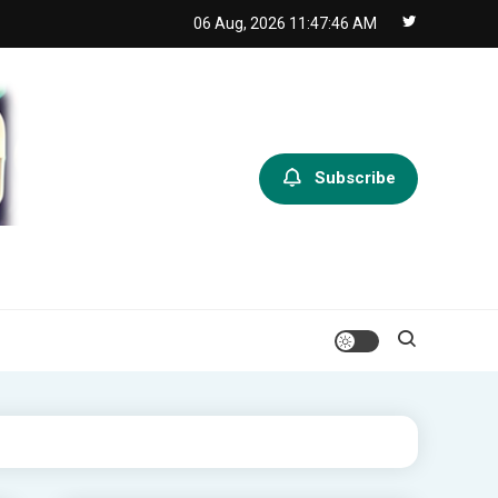
06 Aug, 2026
11:47:47 AM
Subscribe