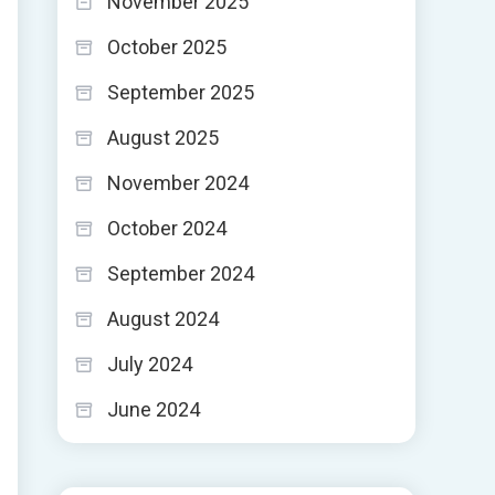
November 2025
October 2025
September 2025
August 2025
November 2024
October 2024
September 2024
August 2024
July 2024
June 2024