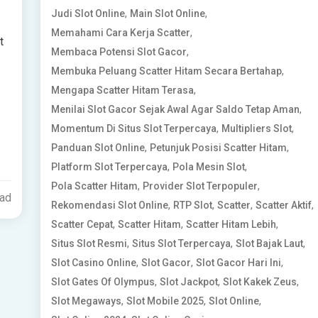
,
,
Judi Slot Online
Main Slot Online
,
Memahami Cara Kerja Scatter
t
,
Membaca Potensi Slot Gacor
,
Membuka Peluang Scatter Hitam Secara Bertahap
,
Mengapa Scatter Hitam Terasa
,
Menilai Slot Gacor Sejak Awal Agar Saldo Tetap Aman
,
,
Momentum Di Situs Slot Terpercaya
Multipliers Slot
,
,
Panduan Slot Online
Petunjuk Posisi Scatter Hitam
,
,
Platform Slot Terpercaya
Pola Mesin Slot
,
,
Pola Scatter Hitam
Provider Slot Terpopuler
ead
,
,
,
,
Rekomendasi Slot Online
RTP Slot
Scatter
Scatter Aktif
,
,
,
Scatter Cepat
Scatter Hitam
Scatter Hitam Lebih
,
,
,
Situs Slot Resmi
Situs Slot Terpercaya
Slot Bajak Laut
,
,
,
Slot Casino Online
Slot Gacor
Slot Gacor Hari Ini
,
,
,
Slot Gates Of Olympus
Slot Jackpot
Slot Kakek Zeus
,
,
,
Slot Megaways
Slot Mobile 2025
Slot Online