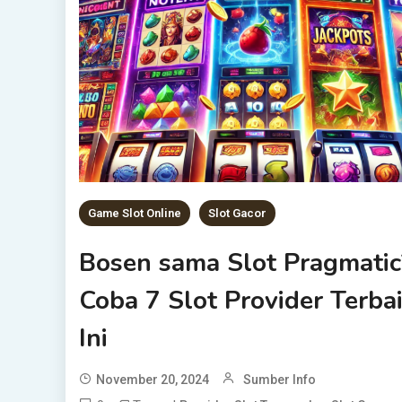
Game Slot Online
Slot Gacor
Bosen sama Slot Pragmatic
Coba 7 Slot Provider Terba
Ini
November 20, 2024
Sumber Info