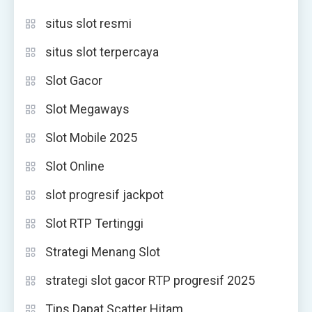
situs slot resmi
situs slot terpercaya
Slot Gacor
Slot Megaways
Slot Mobile 2025
Slot Online
slot progresif jackpot
Slot RTP Tertinggi
Strategi Menang Slot
strategi slot gacor RTP progresif 2025
Tips Dapat Scatter Hitam