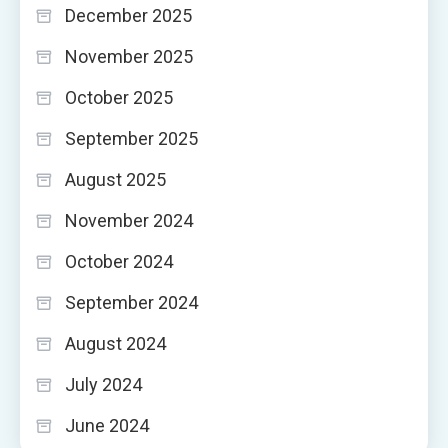
December 2025
November 2025
October 2025
September 2025
August 2025
November 2024
October 2024
September 2024
August 2024
July 2024
June 2024