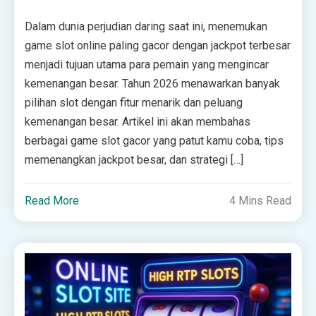
Dalam dunia perjudian daring saat ini, menemukan
game slot online paling gacor dengan jackpot terbesar
menjadi tujuan utama para pemain yang mengincar
kemenangan besar. Tahun 2026 menawarkan banyak
pilihan slot dengan fitur menarik dan peluang
kemenangan besar. Artikel ini akan membahas
berbagai game slot gacor yang patut kamu coba, tips
memenangkan jackpot besar, dan strategi […]
Read More
4 Mins Read