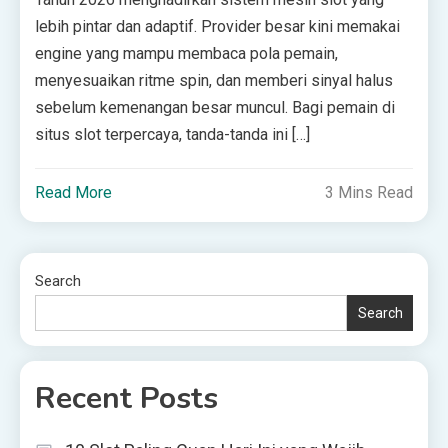
lebih pintar dan adaptif. Provider besar kini memakai
engine yang mampu membaca pola pemain,
menyesuaikan ritme spin, dan memberi sinyal halus
sebelum kemenangan besar muncul. Bagi pemain di
situs slot terpercaya, tanda-tanda ini […]
Read More
3 Mins Read
Search
Search
Recent Posts