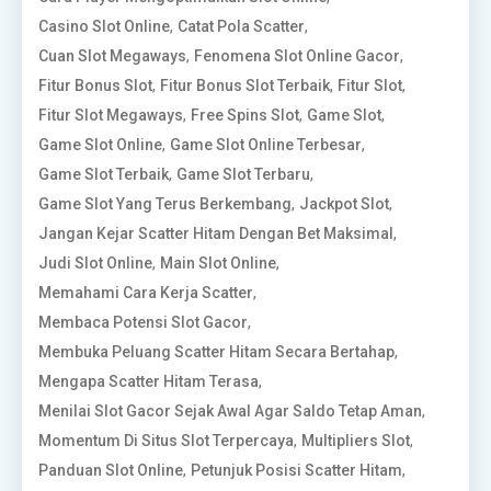
,
,
Casino Slot Online
Catat Pola Scatter
,
,
Cuan Slot Megaways
Fenomena Slot Online Gacor
,
,
,
Fitur Bonus Slot
Fitur Bonus Slot Terbaik
Fitur Slot
,
,
,
Fitur Slot Megaways
Free Spins Slot
Game Slot
,
,
Game Slot Online
Game Slot Online Terbesar
,
,
Game Slot Terbaik
Game Slot Terbaru
,
,
Game Slot Yang Terus Berkembang
Jackpot Slot
,
Jangan Kejar Scatter Hitam Dengan Bet Maksimal
,
,
Judi Slot Online
Main Slot Online
,
Memahami Cara Kerja Scatter
,
Membaca Potensi Slot Gacor
,
Membuka Peluang Scatter Hitam Secara Bertahap
,
Mengapa Scatter Hitam Terasa
,
Menilai Slot Gacor Sejak Awal Agar Saldo Tetap Aman
,
,
Momentum Di Situs Slot Terpercaya
Multipliers Slot
,
,
Panduan Slot Online
Petunjuk Posisi Scatter Hitam