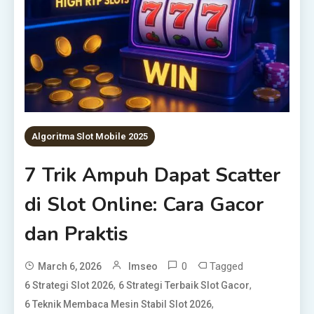
Algoritma Slot Mobile 2025
7 Trik Ampuh Dapat Scatter
di Slot Online: Cara Gacor
dan Praktis
0
Tagged
March 6, 2026
Imseo
,
,
6 Strategi Slot 2026
6 Strategi Terbaik Slot Gacor
,
6 Teknik Membaca Mesin Stabil Slot 2026