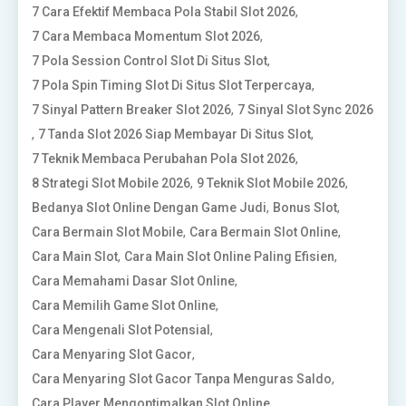
,
7 Cara Efektif Membaca Pola Stabil Slot 2026
,
7 Cara Membaca Momentum Slot 2026
,
7 Pola Session Control Slot Di Situs Slot
,
7 Pola Spin Timing Slot Di Situs Slot Terpercaya
,
7 Sinyal Pattern Breaker Slot 2026
7 Sinyal Slot Sync 2026
,
,
7 Tanda Slot 2026 Siap Membayar Di Situs Slot
,
7 Teknik Membaca Perubahan Pola Slot 2026
,
,
8 Strategi Slot Mobile 2026
9 Teknik Slot Mobile 2026
,
,
Bedanya Slot Online Dengan Game Judi
Bonus Slot
,
,
Cara Bermain Slot Mobile
Cara Bermain Slot Online
,
,
Cara Main Slot
Cara Main Slot Online Paling Efisien
,
Cara Memahami Dasar Slot Online
,
Cara Memilih Game Slot Online
,
Cara Mengenali Slot Potensial
,
Cara Menyaring Slot Gacor
,
Cara Menyaring Slot Gacor Tanpa Menguras Saldo
,
Cara Player Mengoptimalkan Slot Online