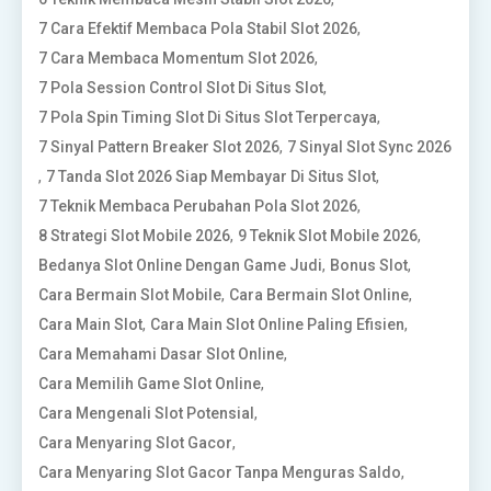
,
7 Cara Efektif Membaca Pola Stabil Slot 2026
,
7 Cara Membaca Momentum Slot 2026
,
7 Pola Session Control Slot Di Situs Slot
,
7 Pola Spin Timing Slot Di Situs Slot Terpercaya
,
7 Sinyal Pattern Breaker Slot 2026
7 Sinyal Slot Sync 2026
,
,
7 Tanda Slot 2026 Siap Membayar Di Situs Slot
,
7 Teknik Membaca Perubahan Pola Slot 2026
,
,
8 Strategi Slot Mobile 2026
9 Teknik Slot Mobile 2026
,
,
Bedanya Slot Online Dengan Game Judi
Bonus Slot
,
,
Cara Bermain Slot Mobile
Cara Bermain Slot Online
,
,
Cara Main Slot
Cara Main Slot Online Paling Efisien
,
Cara Memahami Dasar Slot Online
,
Cara Memilih Game Slot Online
,
Cara Mengenali Slot Potensial
,
Cara Menyaring Slot Gacor
,
Cara Menyaring Slot Gacor Tanpa Menguras Saldo