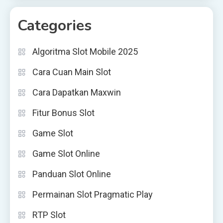
Categories
Algoritma Slot Mobile 2025
Cara Cuan Main Slot
Cara Dapatkan Maxwin
Fitur Bonus Slot
Game Slot
Game Slot Online
Panduan Slot Online
Permainan Slot Pragmatic Play
RTP Slot