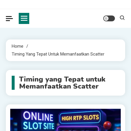
Home
Timing Yang Tepat Untuk Memanfaatkan Scatter
Timing yang Tepat untuk
Memanfaatkan Scatter