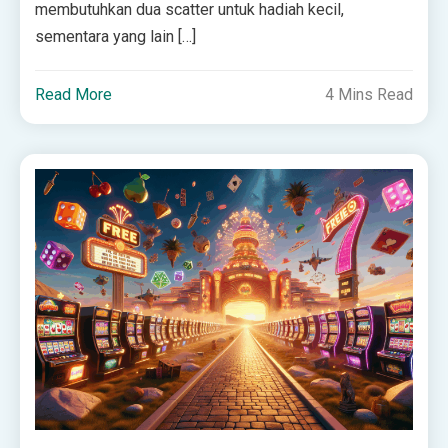
membutuhkan dua scatter untuk hadiah kecil,
sementara yang lain […]
Read More
4 Mins Read