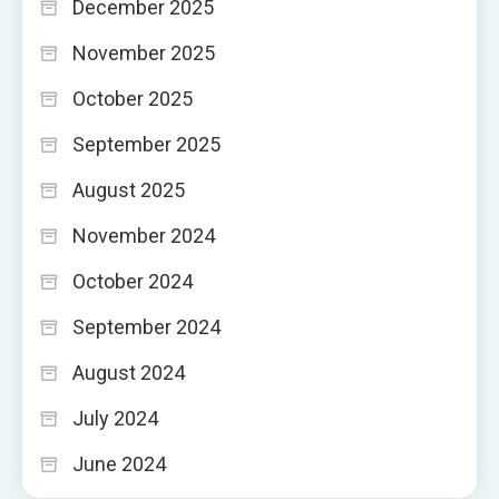
December 2025
November 2025
October 2025
September 2025
August 2025
November 2024
October 2024
September 2024
August 2024
July 2024
June 2024