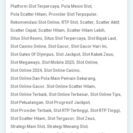
,
,
Platform Slot Terpercaya
Pola Mesin Slot
,
,
Pola Scatter Hitam
Provider Slot Terpopuler
,
,
,
,
Rekomendasi Slot Online
RTP Slot
Scatter
Scatter Aktif
,
,
,
Scatter Cepat
Scatter Hitam
Scatter Hitam Lebih
,
,
,
Situs Slot Resmi
Situs Slot Terpercaya
Slot Bajak Laut
,
,
,
Slot Casino Online
Slot Gacor
Slot Gacor Hari Ini
,
,
,
Slot Gates Of Olympus
Slot Jackpot
Slot Kakek Zeus
,
,
,
Slot Megaways
Slot Mobile 2025
Slot Online
,
,
Slot Online 2024
Slot Online Casino
,
Slot Online Dan Pola Main Pemain Sekarang
,
,
Slot Online Gacor
Slot Online Scatter Hitam
,
,
,
Slot Online Terbaik
Slot Online Terbesar
Slot Online Tips
,
,
Slot Petualangan
Slot Progresif Jackpot
,
,
,
Slot Provider Terbaik
Slot RTP Tertinggi
Slot RTP Tinggi
,
,
,
Slot Scatter Hitam
Slot Tergacor
Slot Zeus
,
,
Strategi Main Slot
Strategi Menang Slot