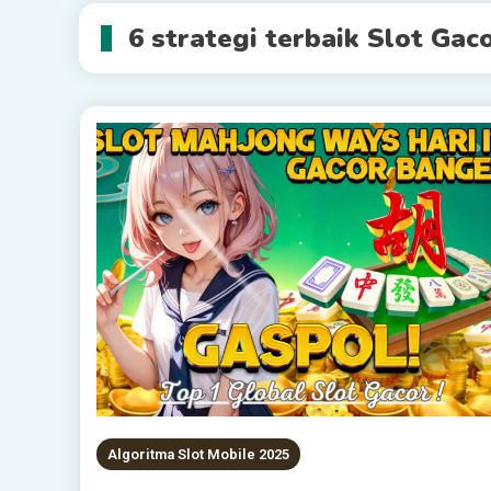
6 strategi terbaik Slot Gac
Algoritma Slot Mobile 2025