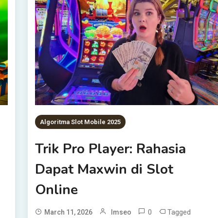
Algoritma Slot Mobile 2025
Trik Pro Player: Rahasia
Dapat Maxwin di Slot
Online
0
Tagged
March 11, 2026
Imseo