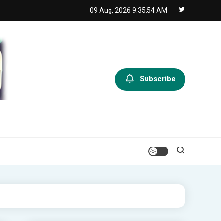
09 Aug, 2026
9:35:56 AM
Subscribe