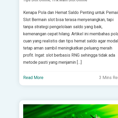
,
Tips Slot Online
Trik Main Slot Online
Kenapa Pola dan Hemat Saldo Penting untuk Pemai
Slot Bermain slot bisa terasa menyenangkan, tapi
tanpa strategi pengelolaan saldo yang baik,
kemenangan cepat hilang. Artikel ini membahas pol
cuan yang realistis dan tips hemat saldo agar moda
tetap aman sambil meningkatkan peluang meraih
profit. Ingat: slot berbasis RNG sehingga tidak ada
metode pasti yang menjamin […]
Read More
3 Mins R