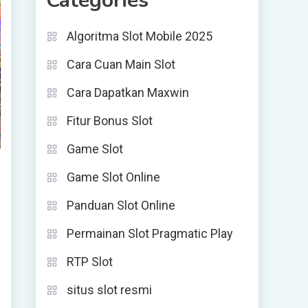
Categories
Algoritma Slot Mobile 2025
Cara Cuan Main Slot
Cara Dapatkan Maxwin
Fitur Bonus Slot
Game Slot
Game Slot Online
Panduan Slot Online
Permainan Slot Pragmatic Play
RTP Slot
situs slot resmi