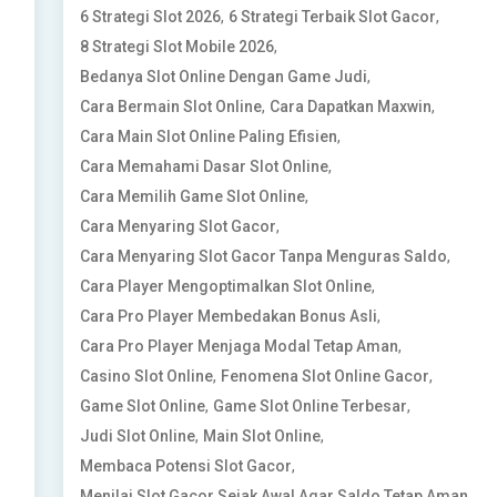
,
,
6 Strategi Slot 2026
6 Strategi Terbaik Slot Gacor
,
8 Strategi Slot Mobile 2026
,
Bedanya Slot Online Dengan Game Judi
,
,
Cara Bermain Slot Online
Cara Dapatkan Maxwin
,
Cara Main Slot Online Paling Efisien
,
Cara Memahami Dasar Slot Online
,
Cara Memilih Game Slot Online
,
Cara Menyaring Slot Gacor
,
Cara Menyaring Slot Gacor Tanpa Menguras Saldo
,
Cara Player Mengoptimalkan Slot Online
,
Cara Pro Player Membedakan Bonus Asli
,
Cara Pro Player Menjaga Modal Tetap Aman
,
,
Casino Slot Online
Fenomena Slot Online Gacor
,
,
Game Slot Online
Game Slot Online Terbesar
,
,
Judi Slot Online
Main Slot Online
,
Membaca Potensi Slot Gacor
,
Menilai Slot Gacor Sejak Awal Agar Saldo Tetap Aman