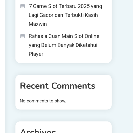
7 Game Slot Terbaru 2025 yang
Lagi Gacor dan Terbukti Kasih
Maxwin
Rahasia Cuan Main Slot Online
yang Belum Banyak Diketahui
Player
Recent Comments
No comments to show.
Archives