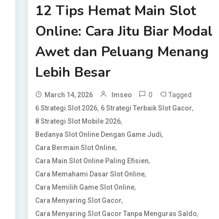
12 Tips Hemat Main Slot
Online: Cara Jitu Biar Modal
Awet dan Peluang Menang
Lebih Besar
0
Tagged
March 14, 2026
Imseo
,
,
6 Strategi Slot 2026
6 Strategi Terbaik Slot Gacor
,
8 Strategi Slot Mobile 2026
,
Bedanya Slot Online Dengan Game Judi
,
Cara Bermain Slot Online
,
Cara Main Slot Online Paling Efisien
,
Cara Memahami Dasar Slot Online
,
Cara Memilih Game Slot Online
,
Cara Menyaring Slot Gacor
,
Cara Menyaring Slot Gacor Tanpa Menguras Saldo