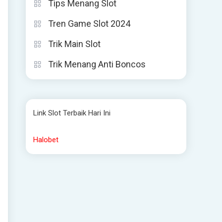
Tips Menang Slot
Tren Game Slot 2024
Trik Main Slot
Trik Menang Anti Boncos
Link Slot Terbaik Hari Ini
Halobet