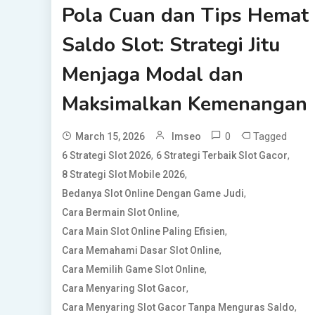
Pola Cuan dan Tips Hemat
Saldo Slot: Strategi Jitu
Menjaga Modal dan
Maksimalkan Kemenangan
0
Tagged
March 15, 2026
Imseo
,
,
6 Strategi Slot 2026
6 Strategi Terbaik Slot Gacor
,
8 Strategi Slot Mobile 2026
,
Bedanya Slot Online Dengan Game Judi
,
Cara Bermain Slot Online
,
Cara Main Slot Online Paling Efisien
,
Cara Memahami Dasar Slot Online
,
Cara Memilih Game Slot Online
,
Cara Menyaring Slot Gacor
,
Cara Menyaring Slot Gacor Tanpa Menguras Saldo