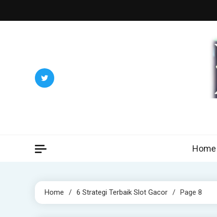
Skip
to
content
Home
Home
6 Strategi Terbaik Slot Gacor
Page 8