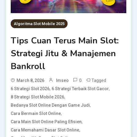
Algoritma Slot Mobile 2025
Tips Cuan Terus Main Slot:
Strategi Jitu & Manajemen
Bankroll
0
Tagged
March 8, 2026
Imseo
,
,
6 Strategi Slot 2026
6 Strategi Terbaik Slot Gacor
,
8 Strategi Slot Mobile 2026
,
Bedanya Slot Online Dengan Game Judi
,
Cara Bermain Slot Online
,
Cara Main Slot Online Paling Efisien
,
Cara Memahami Dasar Slot Online