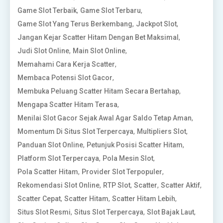
,
,
Game Slot Terbaik
Game Slot Terbaru
,
,
Game Slot Yang Terus Berkembang
Jackpot Slot
,
Jangan Kejar Scatter Hitam Dengan Bet Maksimal
,
,
Judi Slot Online
Main Slot Online
,
Memahami Cara Kerja Scatter
,
Membaca Potensi Slot Gacor
,
Membuka Peluang Scatter Hitam Secara Bertahap
,
Mengapa Scatter Hitam Terasa
,
Menilai Slot Gacor Sejak Awal Agar Saldo Tetap Aman
,
,
Momentum Di Situs Slot Terpercaya
Multipliers Slot
,
,
Panduan Slot Online
Petunjuk Posisi Scatter Hitam
,
,
Platform Slot Terpercaya
Pola Mesin Slot
,
,
Pola Scatter Hitam
Provider Slot Terpopuler
,
,
,
,
Rekomendasi Slot Online
RTP Slot
Scatter
Scatter Aktif
,
,
,
Scatter Cepat
Scatter Hitam
Scatter Hitam Lebih
,
,
,
Situs Slot Resmi
Situs Slot Terpercaya
Slot Bajak Laut