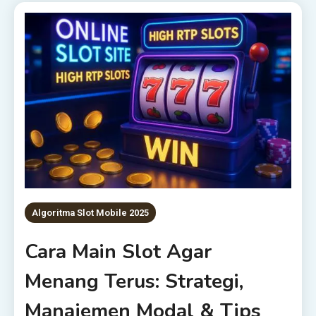
Algoritma Slot Mobile 2025
Cara Main Slot Agar
Menang Terus: Strategi,
Manajemen Modal & Tips