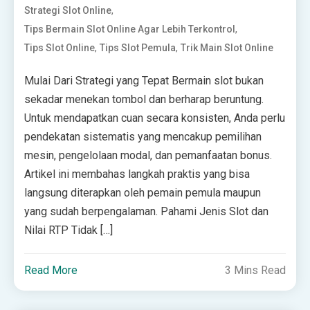
,
Strategi Slot Online
,
Tips Bermain Slot Online Agar Lebih Terkontrol
,
,
Tips Slot Online
Tips Slot Pemula
Trik Main Slot Online
Mulai Dari Strategi yang Tepat Bermain slot bukan
sekadar menekan tombol dan berharap beruntung.
Untuk mendapatkan cuan secara konsisten, Anda perlu
pendekatan sistematis yang mencakup pemilihan
mesin, pengelolaan modal, dan pemanfaatan bonus.
Artikel ini membahas langkah praktis yang bisa
langsung diterapkan oleh pemain pemula maupun
yang sudah berpengalaman. Pahami Jenis Slot dan
Nilai RTP Tidak […]
Read More
3 Mins Read