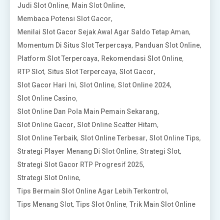
,
,
Judi Slot Online
Main Slot Online
,
Membaca Potensi Slot Gacor
,
Menilai Slot Gacor Sejak Awal Agar Saldo Tetap Aman
,
,
Momentum Di Situs Slot Terpercaya
Panduan Slot Online
,
,
Platform Slot Terpercaya
Rekomendasi Slot Online
,
,
,
RTP Slot
Situs Slot Terpercaya
Slot Gacor
,
,
,
Slot Gacor Hari Ini
Slot Online
Slot Online 2024
,
Slot Online Casino
,
Slot Online Dan Pola Main Pemain Sekarang
,
,
Slot Online Gacor
Slot Online Scatter Hitam
,
,
,
Slot Online Terbaik
Slot Online Terbesar
Slot Online Tips
,
,
Strategi Player Menang Di Slot Online
Strategi Slot
,
Strategi Slot Gacor RTP Progresif 2025
,
Strategi Slot Online
,
Tips Bermain Slot Online Agar Lebih Terkontrol
,
,
Tips Menang Slot
Tips Slot Online
Trik Main Slot Online