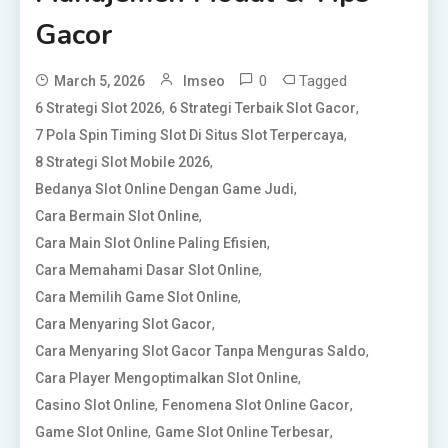
Gacor
0
Tagged
March 5, 2026
Imseo
,
,
6 Strategi Slot 2026
6 Strategi Terbaik Slot Gacor
,
7 Pola Spin Timing Slot Di Situs Slot Terpercaya
,
8 Strategi Slot Mobile 2026
,
Bedanya Slot Online Dengan Game Judi
,
Cara Bermain Slot Online
,
Cara Main Slot Online Paling Efisien
,
Cara Memahami Dasar Slot Online
,
Cara Memilih Game Slot Online
,
Cara Menyaring Slot Gacor
,
Cara Menyaring Slot Gacor Tanpa Menguras Saldo
,
Cara Player Mengoptimalkan Slot Online
,
,
Casino Slot Online
Fenomena Slot Online Gacor
,
,
Game Slot Online
Game Slot Online Terbesar