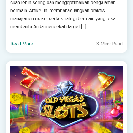
cuan lebih sering dan mengoptimalkan pengalaman
bermain. Artikel ini membahas langkah praktis,
manajemen risiko, serta strategi bermain yang bisa
membantu Anda mendekati target […]
Read More
3 Mins Read