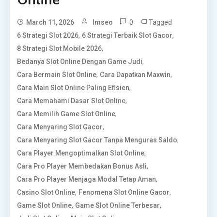
Online
0
Tagged
March 11, 2026
Imseo
,
,
6 Strategi Slot 2026
6 Strategi Terbaik Slot Gacor
,
8 Strategi Slot Mobile 2026
,
Bedanya Slot Online Dengan Game Judi
,
,
Cara Bermain Slot Online
Cara Dapatkan Maxwin
,
Cara Main Slot Online Paling Efisien
,
Cara Memahami Dasar Slot Online
,
Cara Memilih Game Slot Online
,
Cara Menyaring Slot Gacor
,
Cara Menyaring Slot Gacor Tanpa Menguras Saldo
,
Cara Player Mengoptimalkan Slot Online
,
Cara Pro Player Membedakan Bonus Asli
,
Cara Pro Player Menjaga Modal Tetap Aman
,
,
Casino Slot Online
Fenomena Slot Online Gacor
,
,
Game Slot Online
Game Slot Online Terbesar