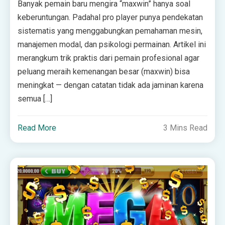
Banyak pemain baru mengira “maxwin” hanya soal
keberuntungan. Padahal pro player punya pendekatan
sistematis yang menggabungkan pemahaman mesin,
manajemen modal, dan psikologi permainan. Artikel ini
merangkum trik praktis dari pemain profesional agar
peluang meraih kemenangan besar (maxwin) bisa
meningkat — dengan catatan tidak ada jaminan karena
semua […]
Read More
3 Mins Read